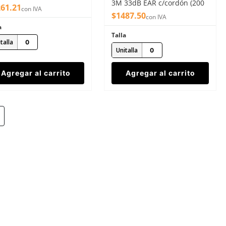
3M 33dB EAR c/cordón (200
 26 dB
261
.
21
con IVA
pzs)
$
1487
.
50
con IVA
a
Talla
talla
Unitalla
Agregar al carrito
Agregar al carrito