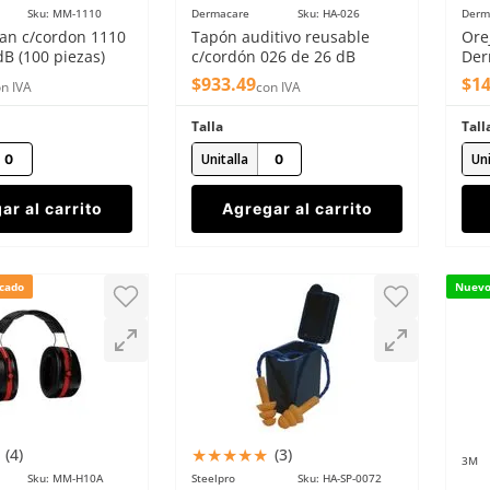
Sku
:
MM-1110
Dermacare
Sku
:
HA-026
Derm
an c/cordon 1110
Tapón auditivo reusable
Ore
B (100 piezas)
c/cordón 026 de 26 dB
Der
Dermacare(100 pares)
$
933
.
49
$
1
n IVA
con IVA
Talla
Tall
Unitalla
Uni
ar al carrito
Agregar al carrito
cado
Nuev
★
★
★
★
★
(
4
)
(
3
)
3M
Sku
:
MM-H10A
Steelpro
Sku
:
HA-SP-0072