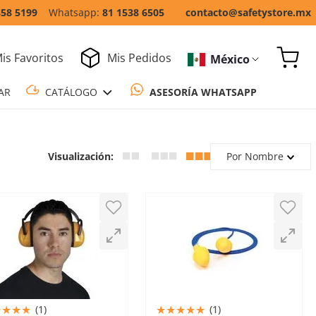
858 5199
81 1538 6505
contacto@safetystore.mx
is Favoritos
Mis Pedidos
México
COTIZAR
CATÁLOGO
ASESORÍA WH
Por Nombre
★
★
★
★
★
★
★
★
★
(
1
)
(
1
)