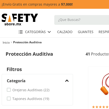
¡Envío Gratis en compras mayores a
$7,000!
¿Que Buscas?
TÉRMINOS MÁS BUSCADOS
CATEGORÍAS
CALZADO
GUANTES
1
.
casco
Protección Auditiva
2
.
guante
Protección Auditiva
41
3
.
botas
4
.
chalecos
Filtros
5
.
lentes
Categoría
6
.
overol
Orejeras Auditivas
(
22
)
7
.
guantes
Tapones Auditivos
(
19
)
9
.
arnes
★
★
★
★
★
10
.
cascos