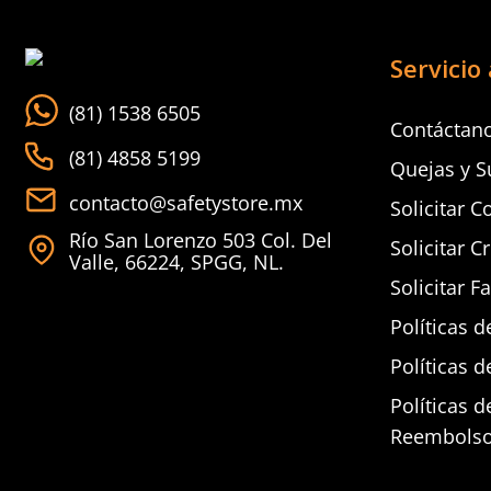
Servicio 
(81) 1538 6505
Contáctan
(81) 4858 5199
Quejas y S
contacto@safetystore.mx
Solicitar C
Río San Lorenzo 503 Col. Del
Solicitar C
Valle, 66224, SPGG, NL.
Solicitar F
Políticas d
Políticas d
Políticas 
Reembols