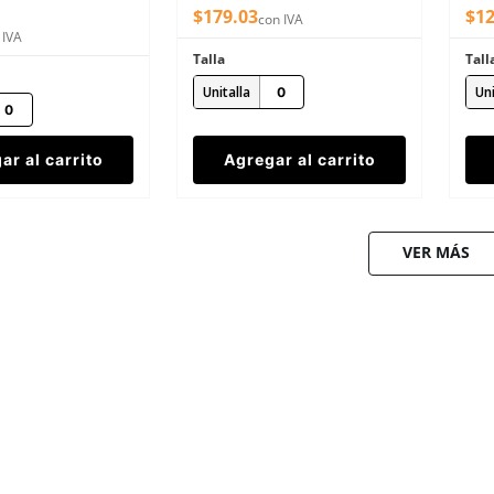
amarillas 26 dB SNR
NRR
$
179
.
03
$
1
con IVA
 IVA
Talla
Tall
Unitalla
Uni
ar al carrito
Agregar al carrito
VER MÁS