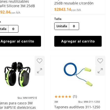
ones reutilizables
25dB reusable c/cordón
raFit Silicone 3M 25dB
trenzado naranja (100 pzs)
$
2843
.
14
ordón naranja (100 pzs)
con IVA
892
.
04
con IVA
Talla
a
Unitalla
talla
Agregar al carrito
Agregar al carrito
★
★
★
★
★
(
1
)
Sku
:
MM-X4P51E
3M
Sku
:
MM-311-1250
jeras para casco 3M
Tapones auditivos 311-1250
tor X4P51E dieléctricas