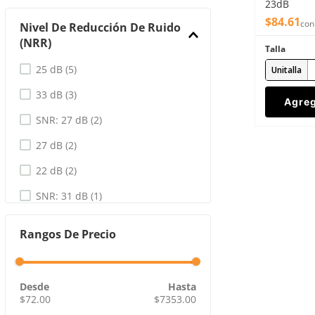
Copas: Polietileno de Alta
23dB
Densidad
(
2
)
$
84
.
61
con
Nivel De Reducción De Ruido
(NRR)
Diadema: Acero Inoxidable, TPE,
Talla
Poliéster, Polipropileno, Acetal.
25 dB
(
5
)
Unitalla
<br> <br>Copa: ABS/Poliuretano
Termoplástico.
(
1
)
33 dB
(
3
)
Agreg
ABS y policarbonato
(
1
)
SNR: 27 dB
(
2
)
27 dB
(
2
)
22 dB
(
2
)
SNR: 31 dB
(
1
)
SNR: 28 dB
(
1
)
Rangos De Precio
SNR: 26 dB
(
1
)
30 dB
(
1
)
29 dBA
(
1
)
$72.00
$7353.00