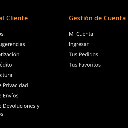
al Cliente
Gestión de Cuenta
os
Mi Cuenta
ugerencias
Ingresar
otización
Tus Pedidos
rédito
Tus Favoritos
actura
e Privacidad
e Envíos
de Devoluciones y
os