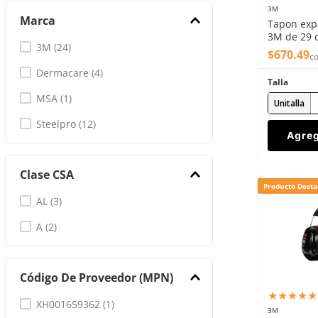
3M
Marca
Tapon exp
3M de 29 d
3M
(
24
)
$
670
.
49
co
Dermacare
(
4
)
Talla
MSA
(
1
)
Unitalla
Steelpro
(
12
)
Agreg
Clase CSA
Producto Desta
AL
(
3
)
A
(
2
)
Código De Proveedor (MPN)
★
★
★
★
★
XH001659362
(
1
)
3M