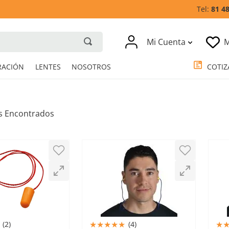
81 4
Mi Cuenta
M
RESPIRACIÓN
LENTES
NOSOTROS
★
★
★
★
★
★
(
2
)
(
4
)