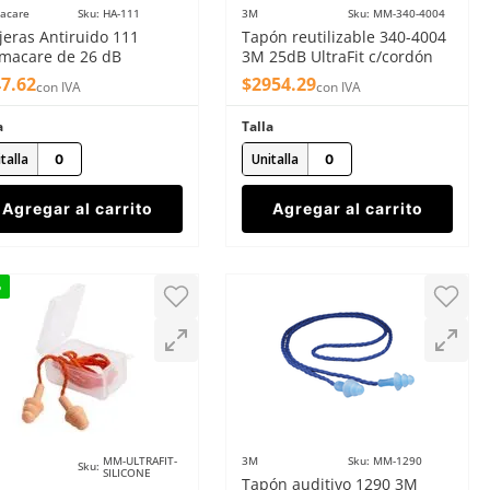
acare
Sku
:
HA-111
3M
Sku
:
MM-340-4004
jeras Antiruido 111
Tapón reutilizable 340-4004
macare de 26 dB
3M 25dB UltraFit c/cordón
(100 pzs)
47
.
62
$
2954
.
29
con IVA
con IVA
a
Talla
talla
Unitalla
Agregar al carrito
Agregar al carrito
o
MM-ULTRAFIT-
3M
Sku
:
MM-1290
Sku
:
SILICONE
Tapón auditivo 1290 3M