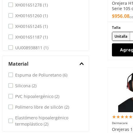
Orejera H
XH001651278
(
1
)
Serie 105
copa 30dB
XH001651260
(
1
)
$
956
.
08
co
XH001651245
(
1
)
Talla
Unitalla
XH001651187
(
1
)
UU008938811
(
1
)
Agreg
HC000676391
(
1
)
Material
HC000664934
(
1
)
Espuma de Poliuretano
(
6
)
HC000664785
(
1
)
Silicona
(
2
)
HC000664777
(
1
)
PVC hipoalergénico
(
2
)
Mostrar 19 más
Polímero libre de silicón
(
2
)
★
★
★
★
★
Elastómero hipoalergénico
Dermacare
termoplástico
(
2
)
Orejeras 