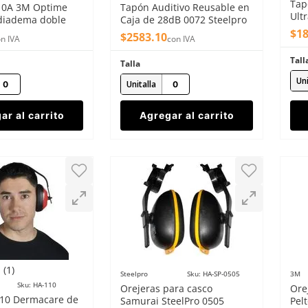
Tap
10A 3M Optime
Tapón Auditivo Reusable en
Ult
 diadema doble
Caja de 28dB 0072 Steelpro
c/c
(100 pares)
$
1
$
2583
.
10
n IVA
con IVA
Tall
Talla
Uni
Unitalla
ar al carrito
Agregar al carrito
(
1
)
Steelpro
Sku
:
HA-SP-0505
3M
Sku
:
HA-110
Orejeras para casco
Ore
110 Dermacare de
Samurai SteelPro 0505
Pel