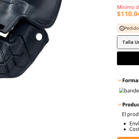
Mínimo 
$
110
.
0
Pedido
Talla
Un
Formas
Produc
El prod
Env
Cost