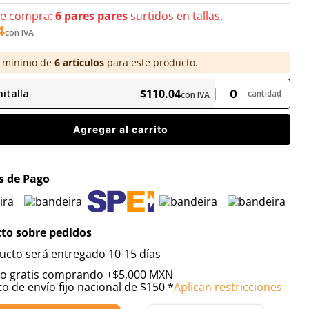
de compra:
6 pares pares
surtidos en tallas.
4
con IVA
 mínimo de
6
artículos
para este producto.
$
110
.
04
italla
cantidad
con IVA
Agregar al carrito
 de Pago
to sobre pedidos
ucto será entregado 10-15 días
ío gratis comprando +$5,000 MXN
o de envío fijo nacional de $150 *
Aplican restricciones