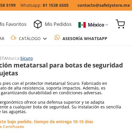
858 5199
81 1538 6505
contacto@safetystore.mx
is Favoritos
Mis Pedidos
México
COTIZAR
CATÁLOGO
ASESORÍA WH
ETA
Marca:
Sicuro
ción metatarsal para botas de seguridad
ujetas
s pies con el protector metatarsal Sicuro. Fabricado en
ato de alta resistencia, soporta impactos. Además, es
o garantizando durabilidad en condiciones adversas.
ergonómico ofrece una defensa superior y se adapta
nte a cualquier bota de seguridad. Su instalación es sencilla
e las agujetas.
cto bajo pedido, tiempo de entrega 10-15 días
o Certificado