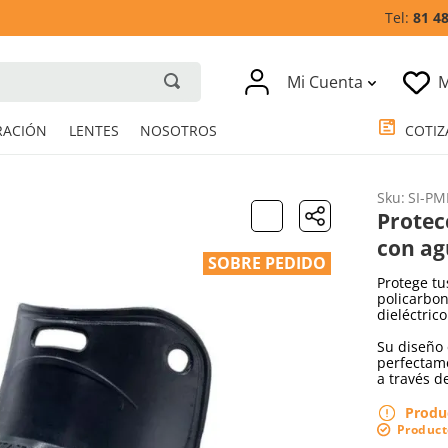
81 4
Mi Cuenta
M
RESPIRACIÓN
LENTES
NOSOTROS
Sku
:
SI-PM
Protec
con ag
SOBRE PEDIDO
Protege tu
policarbon
dieléctric
Su diseño 
perfectame
a través d
Produ
Product