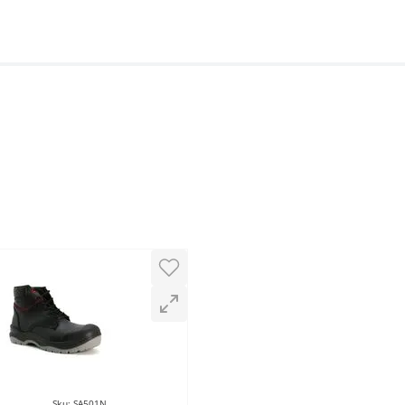
Sku
:
SA501N