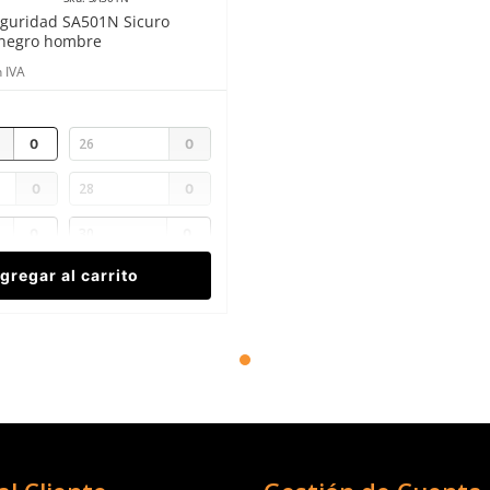
eguridad SA501N Sicuro
a negro hombre
 IVA
26
28
30
gregar al carrito