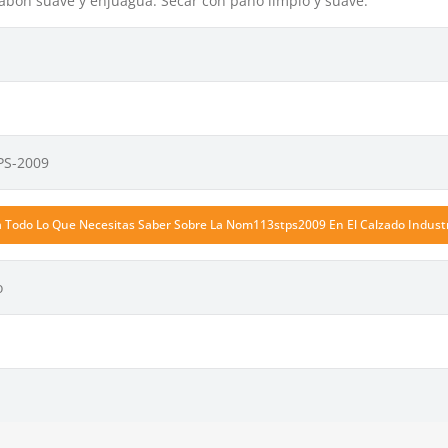
jabón suave y enjuagua. Secar con paño limpio y suave.
PS-2009
a Todo Lo Que Necesitas Saber Sobre La Nom113stps2009 En El Calzado Industr
o