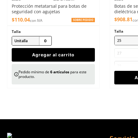
Protección metatarsal para botas de
Botas de s
Enviar comentario
seguridad con agujetas
dieléctric
$
908
.
81
$
110
.
04
con
con IVA
SOBRE PEDIDO
Talla
Talla
25
Unitalla
27
Agregar al carrito
29
Pedido mínimo de
6
artículos
para este
producto.
A