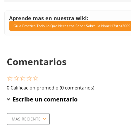
Aprende mas en nuestra wiki:
Guia Practica Todo Lo Que Necesitas Saber Sobre La Nom113stps2009 E
Comentarios
☆
☆
☆
☆
☆
0 Calificación promedio
(0 comentarios)
Escribe un comentario
MÁS RECIENTE
Agregar comentario