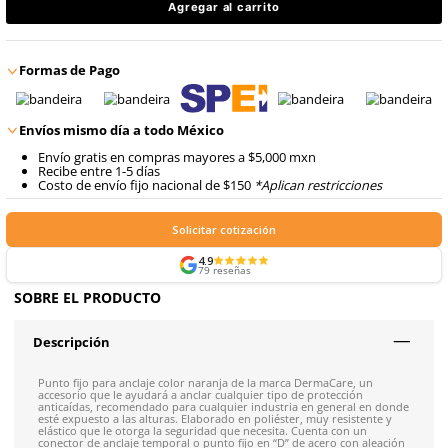
$
193
.
86
8
.
arnes
con IVA
9
.
cascos
$
193
.
86
Talla
Unitalla
con IVA
Agregar al carrito
Formas de Pago
Envíos mismo día a todo México
Envío gratis en compras mayores a $5,000 mxn
Recibe entre 1-5 días
Costo de envío fijo nacional de $150
*Aplican restricci
Solicitar cotización
4.9