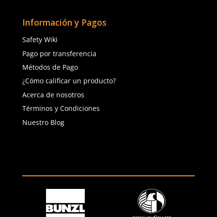
contacto@safetystore.mx
Río San Lorenzo 503 Col. Del
Valle, SPGG, NL.
Servicio al Cliente
Contáctanos
Quejas y Sugerencias
Solicitar cotización
Solicitar crédito
Solicitar factura