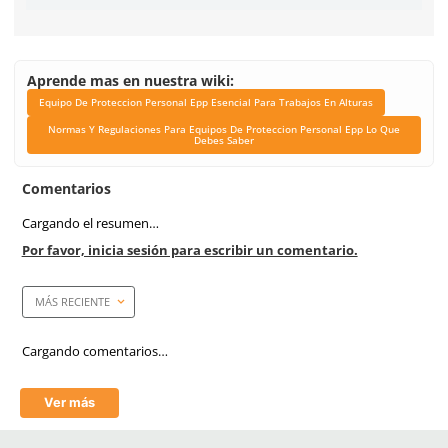
Ficha técnica
Haz clic aquí para abrir P
SKU:
PA-51
Link Blog
Equipo De Proteccion P
Epp Esencial Para Trab
Alturas
Normas Y Regulacione
Equipos De Proteccion P
Epp Lo Que Debes S
Marca de producto
Dermacare
Aprende mas en nuestra wiki: