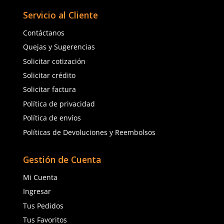
$
1379
.
21
$
3128
.
71
con IVA
con IVA
Talla
Talla
Unitalla
Unitalla
Agregar al carrito
Agregar al ca
(81) 1538 6505
(81) 4858 5199