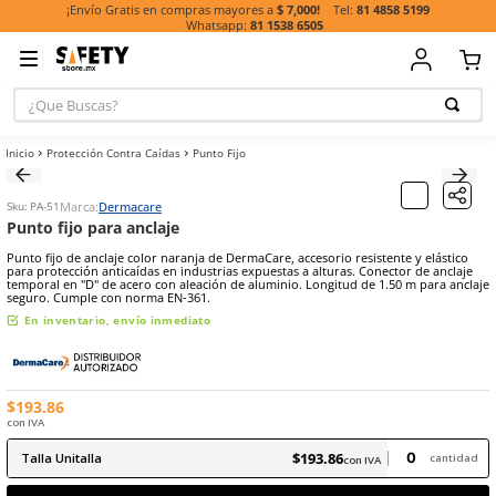
81 485
¡Envío Gratis en compras mayores a
$ 7,000!
81 1538 6505
¿Que Buscas?
TÉRMINOS MÁ
Protección Contra Caídas
Punto Fijo
BUSCADOS
1
.
casco
Marca:
Dermacare
Sku
:
PA-51
2
.
botas
Punto fijo para anclaje
3
.
chalecos
Punto fijo de anclaje color naranja de DermaCare, accesorio resisten
para protección anticaídas en industrias expuestas a alturas. Conec
4
.
guante
temporal en "D" de acero con aleación de aluminio. Longitud de 1.5
seguro. Cumple con norma EN-361.
5
.
guantes
En inventario, envío inmediato
6
.
overol
7
.
lentes