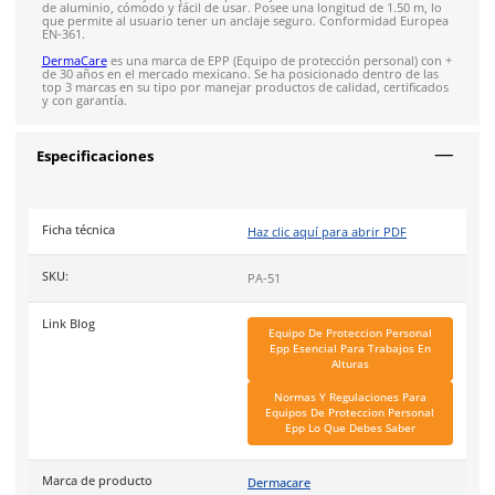
79
reseñas
SOBRE EL PRODUCTO
Descripción
Punto fijo para anclaje color naranja de la marca DermaCare,
accesorio que le ayudará a anclar cualquier tipo de protecció
anticaídas, recomendado para cualquier industria en genera
esté expuesto a las alturas. Elaborado en poliéster, muy resis
elástico que le otorga la seguridad que necesita. Cuenta con 
conector de anclaje temporal o punto fijo en “D” de acero con
de aluminio, cómodo y fácil de usar. Posee una longitud de 1.
que permite al usuario tener un anclaje seguro. Conformida
EN-361.
DermaCare
es una marca de EPP (Equipo de protección perso
de 30 años en el mercado mexicano. Se ha posicionado dentr
top 3 marcas en su tipo por manejar productos de calidad, cer
y con garantía.
Especificaciones