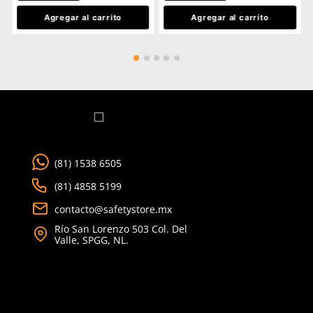
TAMBIÉN VISTOS
-
3M
Climax
Sku
:
MM-1500005
Sku
:
CLX-POS30/1
Accesorio de anillo en D 1500005 3M
Elemento de amarre en 
DBI-SALA no conductor 10 pzs
Climax CU 30/1 dieléctr