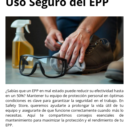
8
.
arnes
Mantenimiento y
10
.
cascos
Uso Seguro del EP