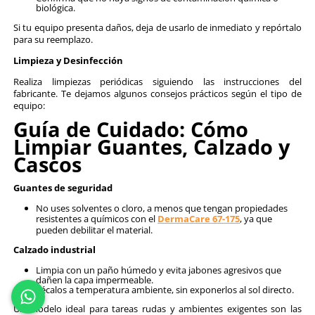
Lectura de Instrucciones
Cada equipo tiene requerimientos de uso y man
específicos. Guarda siempre el manual del fabricante y re
clave como:
Normas de certificación (por ejemplo, ANSI, NOM o 
Materiales y métodos de limpieza recomendados.
Vida útil estimada y fechas de caducidad.
Inspección Regular
Inspecciona el equipo de seguridad antes y después 
para detectar desperfectos.
Busca grietas, desgaste o partes sueltas.
Verifica el ajuste (especialmente en arneses y cascos
Confirma que no haya signos de contaminación quí
biológica.
Si tu equipo presenta daños, deja de usarlo de inmediato
para su reemplazo.
Limpieza y Desinfección