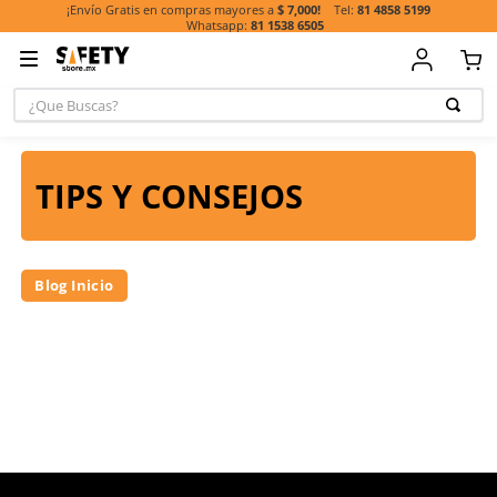
81 485
¡Envío Gratis en compras mayores a
$ 7,000!
81 1538 6505
¿Que Buscas?
TÉRMINOS MÁ
BUSCADOS
TIPS Y CONSEJOS
1
.
casco
2
.
botas
3
.
chalecos
Blog Inicio
4
.
guante
5
.
lentes
6
.
guantes
7
.
overol