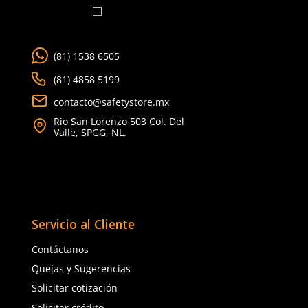
8
.
arnes
10
.
cascos
(81) 1538 6505
(81) 4858 5199
contacto@safetystore.mx
Río San Lorenzo 503 Col. Del
Valle, SPGG, NL.