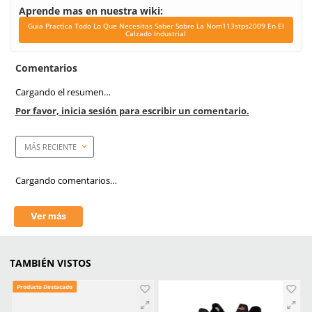
Link Blog
Guia Practica Todo L
Necesitas Saber Sobr
Nom113stps2009 En El 
Industrial
Corte
Micropiel Nubuck
Dieléctrico
Si
Casquillo
Aluminio
Plantilla
PU preformada OnSteam
Suela
PU / TPU
Horma
Recio EEE