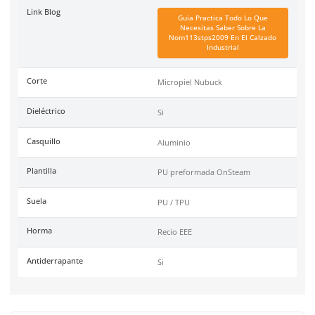
Marca
Riverline
Color
Negro
Industrias
Mecánica, telefonía, textil
alimenticia, almacén, aut
logística
Recomendaciones
Condiciones semi-rudas,
condiciones secas y húme
superficies irregulares
Tallas
22-30
Unidad de venta
1 par
Certificaciones
NOM 113 STPS 2009