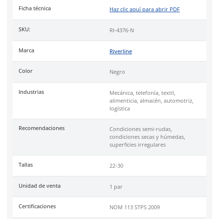
transpirable.
Suela
de doble densidad PU/TPU.
Uso
ideal para industrias en general, adecuado para condicio
rudas, superficies irregulares y ambientes secos o húmedos.
Cumple con certificación de la norma
NOM 113-STPS-2009
.
Tallas
Especificaciones
Ficha técnica
Haz clic aquí para abrir P
SKU:
RI-4376-N