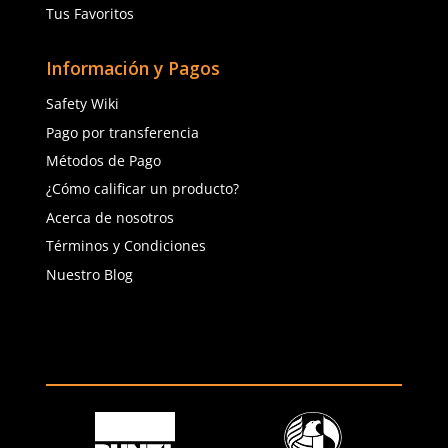
(81) 1538 6505
(81) 4858 5199
contacto@safetystore.mx
Río San Lorenzo 503 Col. Del
Valle, SPGG, NL.