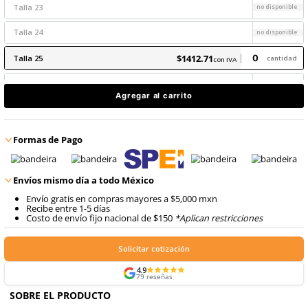
8
.
arnes
$
1412
.
71
con IVA
9
.
cascos
$
1412
.
71
Talla
22
Últimas unidades
con IVA
Talla
23
Talla
24
$
1412
.
71
Talla
25
con IVA
Talla
26
Agregar al carrito
Talla
27
Talla
28
Formas de Pago
Talla
29
Envíos mismo día a todo México