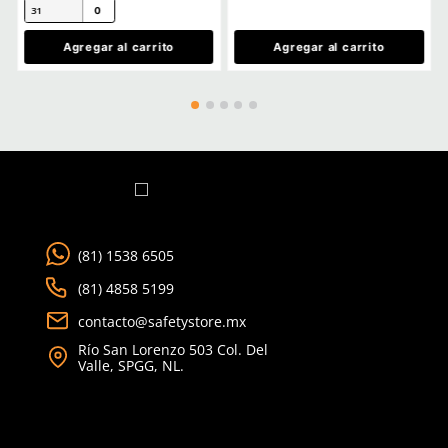
Ver más
TAMBIÉN VISTOS
Producto Destacado
★
★
★
★
★
(
1
)
Puma
Sku
:
BE-P874-N
Tenis de seguridad Pu