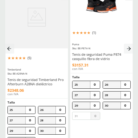
Antiderrapante
Si
Aprende mas en nuestra wiki:
Guia Practica Todo Lo Que Necesitas Saber Sobre La Nom113stps
Calzado Industrial
Comentarios
Cargando el resumen…
Por favor, inicia sesión para escribir un comentario.
MÁS RECIENTE
Cargando comentarios…