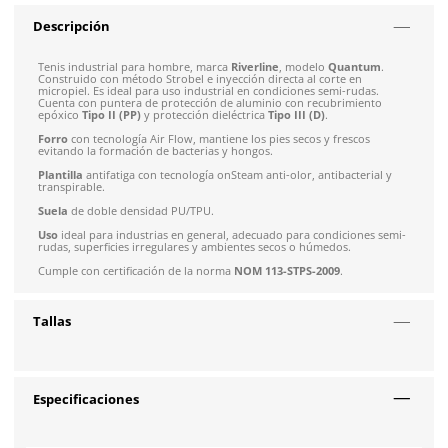
$
1412
.
71
Talla
30
Últimas unidades
con IVA
Envío gratis en compras mayores a $5,000 mxn
Recibe entre 1-5 días
Costo de envío fijo nacional de $150
*Aplican restricci
Solicitar cotización
4.9
79
reseñas
SOBRE EL PRODUCTO
Descripción
Tenis industrial para hombre, marca
Riverline
, modelo
Quan
Construido con método Strobel e inyección directa al corte e
micropiel. Es ideal para uso industrial en condiciones semi-ru
Cuenta con puntera de protección de aluminio con recubrim
epóxico
Tipo II (PP)
y protección dieléctrica
Tipo III (D)
.
Forro
con tecnología Air Flow, mantiene los pies secos y fres
evitando la formación de bacterias y hongos.
Plantilla
antifatiga con tecnología onSteam anti-olor, antibact