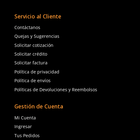
★
★
★
★
★
(
5
)
casquillo fibra de vidrio
$
3157
.
31
con IVA
Timberland
Sku
:
BE-A28NA-N
Talla
Tenis de seguridad Timberland Pro
Afterburn A28NA dieléctrico
25
26
$
2348
.
06
con IVA
27
28
Talla
29
30
25
26
31
27
28
29
30
31
Agregar al carrito
Agregar al ca