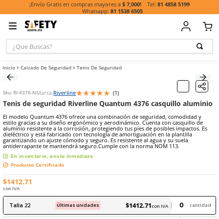
81 485
¡Envío Gratis en compras mayores a
$ 7,000!
81 1538 6505
¿Que Buscas?
TÉRMINOS MÁ
Calzado De Seguridad
Tenis De Seguridad
BUSCADOS
1
.
casco
★
★
★
★
★
Marca:
Riverline
(
1
)
Sku
:
RI-4376-N
2
.
botas
Tenis de seguridad Riverline Quantum 4376 casquil
3
.
chalecos
El modelo Quantum 4376 ofrece una combinación de seguridad, c
estilo gracias a su diseño ergonómico y aerodinámico. Cuenta con c
4
.
guante
aluminio resistente a la corrosión, protegiendo tus pies de posibles
dieléctrico y está fabricado con tecnología de amortiguación en la pl
5
.
guantes
garantizando un ajuste cómodo y seguro. Es resistente al agua y su 
antiderrapante te mantendrá seguro.Cumple con la norma NOM 11
6
.
overol
En inventario, envío inmediato
Producto Certificado
7
.
lentes