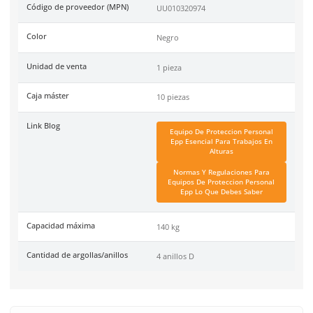
Aprobado por ANSI Z359, OSHA 1910 y OSHA1926
Código de Proveedor:
UU010320974.
Especificaciones
Ficha técnica
Haz clic aquí para abrir P
SKU:
MM-1161511
Marca
3M
Código de proveedor (MPN)
UU010320974
Color
Negro