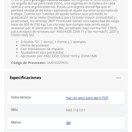
4.9
79
reseñas
SOBRE EL PRODUCTO
Descripción
El
arnés de posicionamiento y ascenso/descenso Protecta
de
3M
incorpora un anillo en D fijo en la espalda para reducir
necesidad de ajustes. Además, incluye hebillas de superposici
perneras y el pecho, así como un sistema de ajuste tipo para
el torso para
proteger contra caídas
. Sus argollas se distri
un argolla dorsal para restricción, una argollas en la cadera 
lateral y una argolla esternal. Posee una argolla dorsal fija qu
permite olvidarse de estar repitiendo el ajuste durante su jo
trabajo. Cuenta con hebillas de ajuste tambor que permiten l
graduación de la reata. Diseñados para brindar mayor como
practicidad, los arneses 3M™ Protecta® tienen una capacidad
total de 420 lb (190 kg). Las normas que cumple este arnés es
avaladas por el laboratorio de 3M, acreditado bajo norma IS
para ensayos de arneses con ANSI/ASSE Z359.11 y las normas
OSHA 1926.502
4 Anillos "D": 1 dorso, 1 frente y 2 laterales
Hecho de poliéster
Con indicadores de impacto
Ajustadores tipo paracaídas