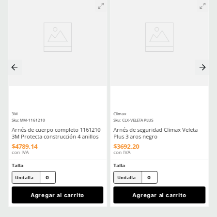
Aprende mas en nuestra wiki:
Equipo De Proteccion Personal Epp Esencial Para Trabajos En Altu
Normas Y Regulaciones Para Equipos De Proteccion Personal E
Debes Saber
Comentarios
Cargando el resumen…
Por favor, inicia sesión para escribir un comentario.
MÁS RECIENTE
Cargando comentarios…
Ver más