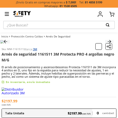
81 485
¡Envío Gratis en compras mayores a
$ 7,000!
81 1538 6505
¿Que Buscas?
TÉRMINOS MÁ
Protección Contra Caídas
Arnés De Seguridad
BUSCADOS
1
.
guante
Marca:
3M
Sku
:
MM-1161511
2
.
casco
Arnés de seguridad 1161511 3M Protecta PRO 4 arg
M/G
3
.
botas
El arnés de posicionamiento y ascenso/descenso Protecta 1161511 
4
.
chalecos
4 anillos en D, uno fijo en la espalda para reducir la necesidad de aj
pecho y 2 laterales. Además, incluye hebillas de superposición en la
5
.
lentes
pecho, así como un sistema de ajuste tipo paracaídas en el torso.
7
.
overol
En inventario, envío inmediato
8
.
guantes