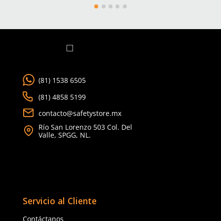
TAMBIÉN VISTOS
3M
Climax
Sku
:
MM-1161210
Sku
:
CLX-VELETA PLUS
Arnés de cuerpo completo 1161210
Arnés de seguridad Cli