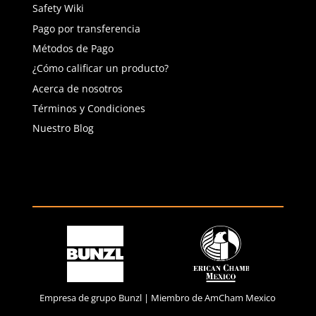
(81) 4858 5199
contacto@safetystore.mx
Río San Lorenzo 503 Col. Del
Valle, SPGG, NL.
Servicio al Cliente
Contáctanos
Quejas y Sugerencias
Solicitar cotización
Solicitar crédito