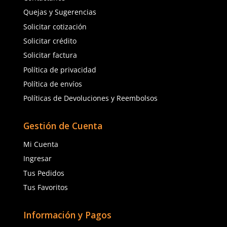
3M Protecta construcción 4 anillos
Plus 3 aros negro
$
4789
.
14
$
3692
.
20
con IVA
con IVA
Talla
Talla
Unitalla
Unitalla
Agregar al carrito
Agregar al ca
(81) 1538 6505