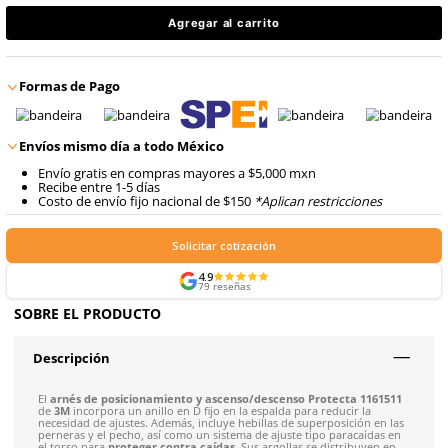
9
.
retractil
$
2197
.
99
10
.
arnes
con IVA
$
2197
.
99
Talla
Unitalla
con IVA
Agregar al carrito
Formas de Pago
Envíos mismo día a todo México
Envío gratis en compras mayores a $5,000 mxn
Recibe entre 1-5 días
Costo de envío fijo nacional de $150
*Aplican restricci
Solicitar cotización