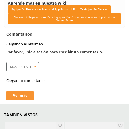
Unidad de venta
1 pieza
Caja máster
10 piezas
Link Blog
Equipo De Proteccion P
Epp Esencial Para Trab
Alturas
Normas Y Regulacione
Equipos De Proteccion P
Epp Lo Que Debes S
Capacidad máxima
140 kg
Cantidad de argollas/anillos
4 anillos D