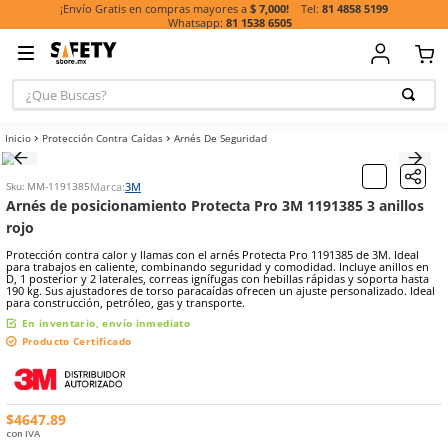
81 485
¡Envío Gratis en compras mayores a
$ 7,000!
81 1538 6505
¿Que Buscas?
TÉRMINOS MÁ
Protección Contra Caídas
Arnés De Seguridad
BUSCADOS
1
.
casco
Marca:
3M
Sku
:
MM-1191385
2
.
guante
Arnés de posicionamiento Protecta Pro 3M 1191385
rojo
3
.
botas
Protección contra calor y llamas con el arnés Protecta Pro 1191385 
4
.
chalecos
para trabajos en caliente, combinando seguridad y comodidad. Incl
D, 1 posterior y 2 laterales, correas ignífugas con hebillas rápidas y
5
.
lentes
190 kg. Sus ajustadores de torso paracaídas ofrecen un ajuste perso
para construcción, petróleo, gas y transporte.
6
.
overol
En inventario, envío inmediato
7
.
guantes
Producto Certificado