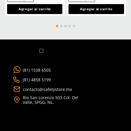
Ver más
Califica el producto de 1 a 5 estrellas
★
★
★
★
★
Tu nombre
TAMBIÉN VISTOS
Dirección de email
Escribe un comentario
Enviar comentario