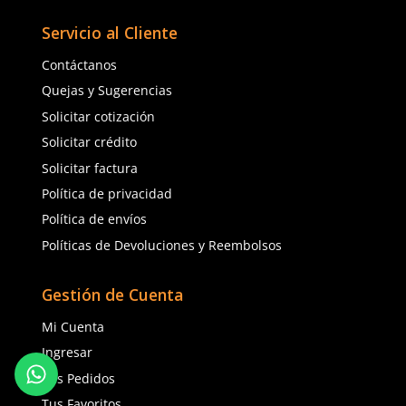
3M
3M
Sku
:
MM-1161210
Sku
:
MM-1191385
Arnés de cuerpo completo 1161210
Arnés de posicionamien
3M Protecta construcción 4 anillos
Pro 3M 1191385 3 anillo
$
4789
.
14
$
4647
.
89
con IVA
con IVA
Talla
Talla
Unitalla
Unitalla
Agregar al carrito
Agregar al ca