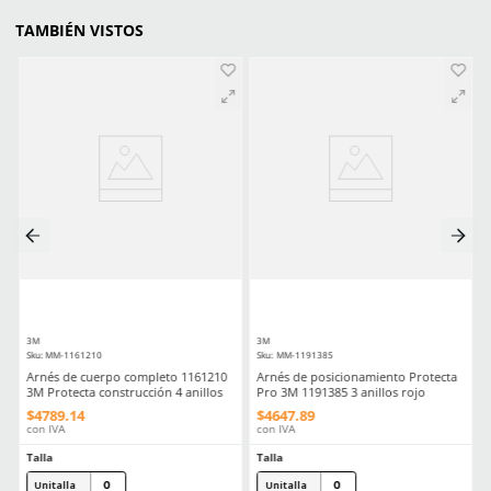
Aprende mas en nuestra wiki:
Equipo De Proteccion Personal Epp Esencial Para Trabajos En Altu
Normas Y Regulaciones Para Equipos De Proteccion Personal E
Debes Saber
Comentarios
Cargando el resumen…
Escribe un comentario
MÁS RECIENTE
Agregar comentario
Título
Cargando comentarios…