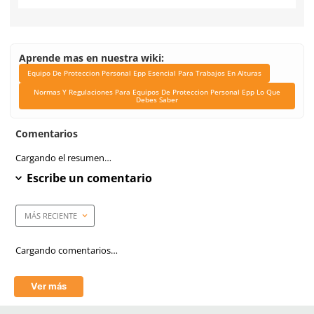
Industrias
Industria en General, Con
Petróleo y Gas, Transport
Unidad de venta
1 pieza
Certificaciones
ANSI A10 / OSHA 1910 / 
Link Blog
Equipo De Proteccion P
Epp Esencial Para Trab
Alturas
Normas Y Regulacione
Equipos De Proteccion P
Epp Lo Que Debes S
Cantidad de argollas/anillos
3 anillos D
Material del Cable
Kevlar