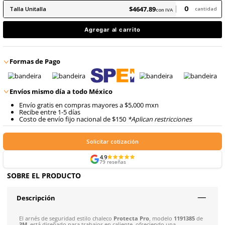
9
.
arnes
10
.
cascos
$
4647
.
89
con IVA
$
4647
.
89
Talla
Unitalla
con IVA
Agregar al carrito
Formas de Pago
Envíos mismo día a todo México
Envío gratis en compras mayores a $5,000 mxn
Recibe entre 1-5 días
Costo de envío fijo nacional de $150
*Aplican restricci