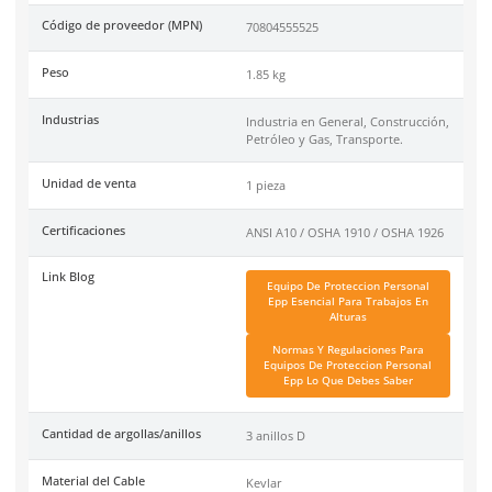
del equipo.
Uso
recomendado para aplicaciones en construcción, petróleo
transporte.
Código de Proveedor:
70804555525.
Especificaciones
Ficha técnica
Haz clic aquí para abrir P
SKU:
MM-1191385
Marca
3M
Código de proveedor (MPN)
70804555525
Peso
1.85 kg