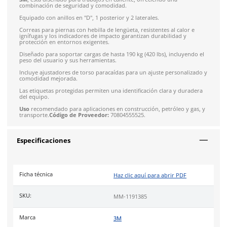
Solicitar cotización
4.9
79
reseñas
SOBRE EL PRODUCTO
Descripción
El arnés de seguridad estilo chaleco
Protecta Pro
, modelo
11
3M
, está diseñado para trabajos en caliente, ofreciendo una
combinación de seguridad y comodidad.
Equipado con anillos en "D", 1 posterior y 2 laterales.
Correas para piernas con hebilla de lengüeta, resistentes al ca
ignífugas y los indicadores de impacto garantizan durabilidad
protección en entornos exigentes.
Diseñado para soportar cargas de hasta 190 kg (420 lbs), incl
peso del usuario y sus herramientas.
Incluye ajustadores de torso paracaídas para un ajuste perso
comodidad mejorada.
Las etiquetas protegidas permiten una identificación clara y 