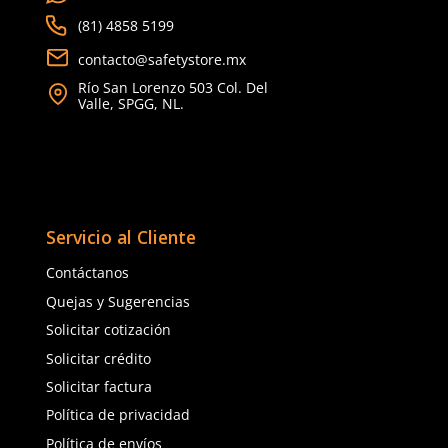
Dirección de email
Escribe un comentario
Cargando comentarios…
Cargando comentarios…
Dermacare
Sku
:
FE-4816-3
Sku
:
51-625
Faja Lumbar Elástica con Triple
Enviar comentario
Guantes anticorte Derm
Ajuste Unisex
625 polietileno (AD) niv
$
130
.
88
$
85
.
19
con IVA
con IVA
Talla
Talla
CH
M
5
6
G
EG
7
8
2EG