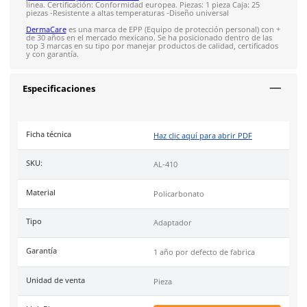
79
reseñas
SOBRE EL PRODUCTO
Descripción
Adaptador para casco de la marca DermaCare. Adaptador uni
para casco, diseñado en policarbonato color negro, se sujeta 
visera de los cascos de seguridad. Cuenta con un mecanismo
mover la visera según se necesite. Compatible con gran núm
modelos en micas universales. Encuentra una gran variedad 
productos de protección ocular
de alta calidad en nuestra ti
linea. Certificación: Conformidad europea. Piezas: 1 pieza Caja
piezas -Resistente a altas temperaturas -Diseño universal
DermaCare
es una marca de EPP (Equipo de protección perso
de 30 años en el mercado mexicano. Se ha posicionado dentr
top 3 marcas en su tipo por manejar productos de calidad, cer
y con garantía.
Especificaciones