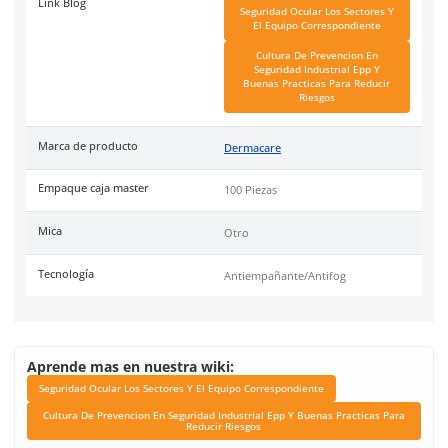
Ficha técnica
Haz clic aquí para abrir P
SKU:
AL-410
Material
Policarbonato
Tipo
Adaptador
Garantía
1 año por defecto de fabr
Unidad de venta
Pieza
Link Blog
Seguridad Ocular Los Se
El Equipo Correspond
Cultura De Prevencio
Seguridad Industrial 
Buenas Practicas Para 