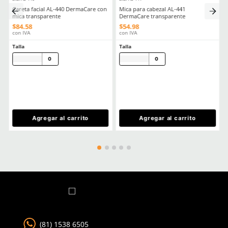
Comentarios
Cargando el resumen…
Escribe un comentario
MÁS RECIENTE
Agregar comentario
Título
Cargando comentarios…
Ver más
Califica el producto de 1 a 5 estrellas
★
★
★
★
★
Tu nombre
CLIENTES TAMBIÉN COMPRARON