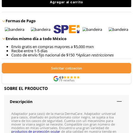
$
56
.
38
9
.
arnes
con IVA
10
.
cascos
$
56
.
38
Talla
con IVA
Agregar al carrito
Formas de Pago
Envíos mismo día a todo México
Envío gratis en compras mayores a $5,000 mxn
Recibe entre 1-5 días
Costo de envío fijo nacional de $150
*Aplican restricci
Solicitar cotización
4.9