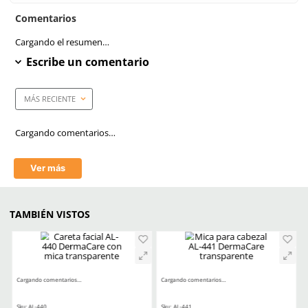
Riesgos
Marca de producto
Dermacare
Empaque caja master
100 Piezas
Mica
Otro
Tecnología
Antiempañante/Antifog
Aprende mas en nuestra wiki:
Seguridad Ocular Los Sectores Y El Equipo Correspondiente
Cultura De Prevencion En Seguridad Industrial Epp Y Buenas Prac
Reducir Riesgos