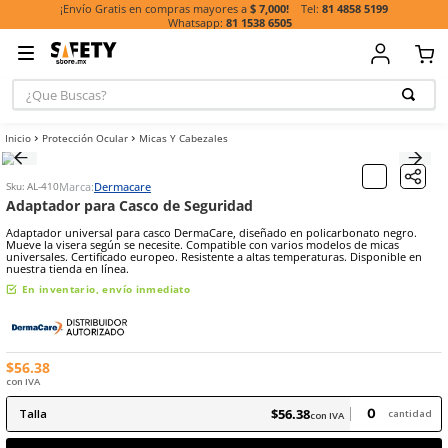
81 485
¡Envío Gratis en compras mayores a
$ 7,000!
81 1538 6505
¿Que Buscas?
TÉRMINOS MÁ
Protección Ocular
Micas Y Cabezales
BUSCADOS
1
.
casco
Marca:
Dermacare
Sku
:
AL-410
2
.
guante
Adaptador para Casco de Seguridad
3
.
botas
Adaptador universal para casco DermaCare, diseñado en policarbo
Mueve la visera según se necesite. Compatible con varios modelos 
4
.
chalecos
universales. Certificado europeo. Resistente a altas temperaturas. 
nuestra tienda en línea.
5
.
lentes
En inventario, envío inmediato
6
.
overol
7
.
guantes