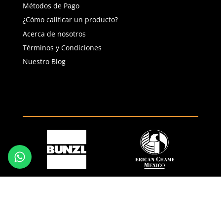
(81) 1538 6505
(81) 4858 5199
contacto@safetystore.mx
Río San Lorenzo 503 Col. Del
Valle, SPGG, NL.
Servicio al Cliente