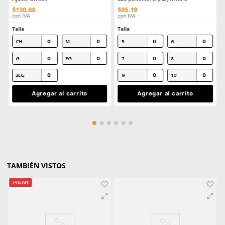
MÁS RECIENTE
Agregar comentario
Título
Cargando comentarios…
Ver más
Califica el producto de 1 a 5 estrellas
★
★
★
★
★
Tu nombre
CLIENTES TAMBIÉN COMPRARON
Producto Destacado
Producto Destacado
Dirección de email
Escribe un comentario