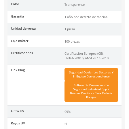
Especificaciones
Ficha técnica
Haz clic aquí para abrir P
SKU:
AL-441
Marca
Dermacare
Material
PETG
Tipo
Otro
Color
Transparente
Garantía
1 año por defecto de fábr