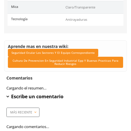
Unidad de venta
1 pieza
Caja máster
100 piezas
Certificaciones
Certificación Europea (CE)
EN166:2001 y ANSI Z87.1-
Link Blog
Seguridad Ocular Los Se
El Equipo Correspond
Cultura De Prevencio
Seguridad Industrial 
Buenas Practicas Para 
Riesgos
Filtro UV
99%
Rayos UV
Si