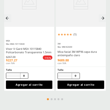
Enviar comentario
★
★
★
★
★
★
★
★
★
★
(
5
)
(
20
)
Dermacare
Dermacare
Sku
:
FE-4816-3
Sku
:
51-625
Faja Lumbar Elástica con Triple
Guantes anticorte Derm
Ajuste Unisex
625 polietileno (AD) niv
$
130
.
88
$
85
.
19
con IVA
con IVA
Talla
Talla
CH
M
5
6
G
EG
7
8
2EG
9
10