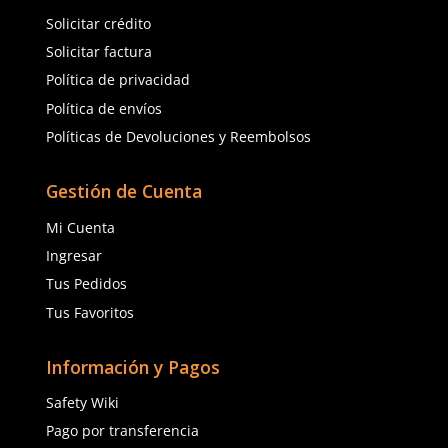
★
★
★
★
★
(
1
)
MSA
3M
Sku
:
MSA-10115840
Sku
:
MM-82600
Visor V-Gard MSA 10115840
Mica facial 3M WP96 ca
Policarbonato Transparente 1.5mm
antiempaño claro
$
267
.
38
15 %
$
227
.
27
$
689
.
88
con IVA
con IVA
Talla
Talla
Agregar al carrito
Agregar al ca