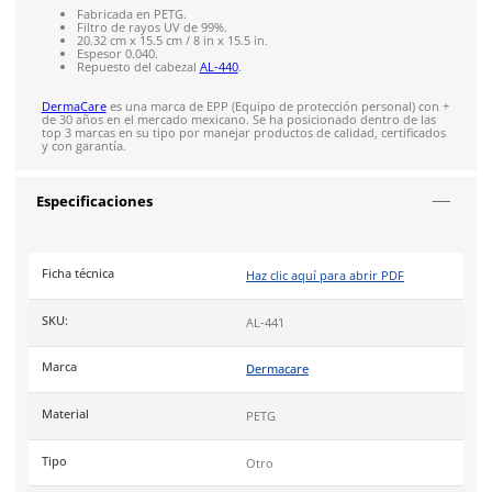
Solicitar cotización
4.9
79
reseñas
SOBRE EL PRODUCTO
Descripción
Mica de repuesto AL-441
de la marca DermaCare.
Fabricada en PETG.
Filtro de rayos UV de 99%.
20.32 cm x 15.5 cm / 8 in x 15.5 in.
Espesor 0.040.
Repuesto del cabezal
AL-440
.
DermaCare
es una marca de EPP (Equipo de protección perso
de 30 años en el mercado mexicano. Se ha posicionado dentr
top 3 marcas en su tipo por manejar productos de calidad, cer
y con garantía.