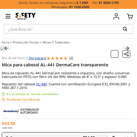
81 485
¡Envío Gratis en compras mayores a
$ 7,000!
81 1538 6505
¿Que Buscas?
TÉRMINOS MÁ
Protección Ocular
Micas Y Cabezales
BUSCADOS
1
.
casco
★
★
★
★
★
Marca:
Dermacare
(
2
)
Escribe un comentario
Sku
:
AL-441
2
.
guante
Mica para cabezal AL-441 DermaCare transparente
3
.
botas
Mica de repuesto AL-441 DermaCare resistente a impactos, con dise
Fabricada en PETG con filtro UV del 99%. Medidas de 8" x 15.5" y es
4
.
chalecos
Repuesto del cabezal
AL-440
. Cuenta con certificación Europea (CE)
5
.
lentes
ANSI Z87.1-2010.
En inventario, envío inmediato
6
.
overol
Producto Certificado
7
.
guantes