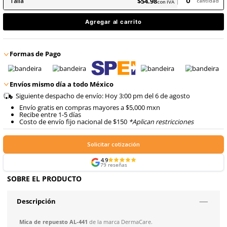
9
.
arnes
10
.
cascos
$
54
.
98
con IVA
$
54
.
98
Talla
con IVA
Agregar al carrito
Formas de Pago
Envíos mismo día a todo México
Siguiente despacho de envío: Hoy 3:00 pm del 6 de ago
Envío gratis en compras mayores a $5,000 mxn
Recibe entre 1-5 días
Costo de envío fijo nacional de $150
*Aplican restricci