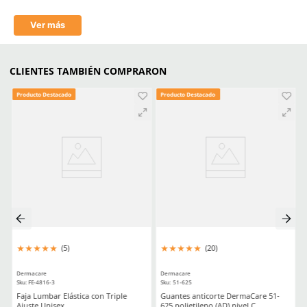
Mica
Claro/Transparente
Tecnología
Antirayaduras
Aprende mas en nuestra wiki:
Seguridad Ocular Los Sectores Y El Equipo Correspondiente
Cultura De Prevencion En Seguridad Industrial Epp Y Buenas Prac
Reducir Riesgos
Comentarios
Cargando el resumen…
Escribe un comentario