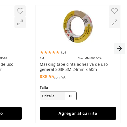
★
★
★
★
★
(
3
)
3P-18
3M
Sku
:
MM-203P-24
 de uso
Masking tape cinta adhesiva de uso
0m
general 203P 3M 24mm x 50m
$
38
.
55
con IVA
Talla
Unitalla
to
Agregar al carrito