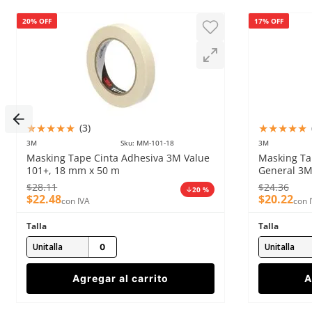
20% OFF
17% OFF
Enviar comentario
★
★
★
★
★
★
★
★
★
★
(
3
)
3M
Sku
:
MM-101-18
3M
Masking Tape Cinta Adhesiva 3M Value
Masking Ta
101+, 18 mm x 50 m
General 3M
$
28
.
11
$
24
.
36
20 %
$
22
.
48
$
20
.
22
con IVA
con 
Talla
Talla
Unitalla
Unitalla
Agregar al carrito
A