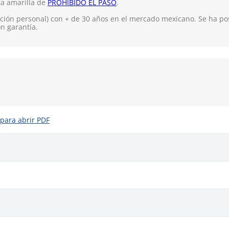
ta amarilla de
PROHIBIDO EL PASO
.
ión personal) con + de 30 años en el mercado mexicano. Se ha pos
on garantía.
 para abrir PDF