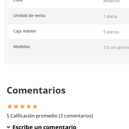
Amarillo
Unidad de venta
1 pieza
Caja máster
5 piezas
Medidas
7.5 cm (ancho
Comentarios
★
★
★
★
★
5 Calificación promedio
(3 comentarios)
Escribe un comentario