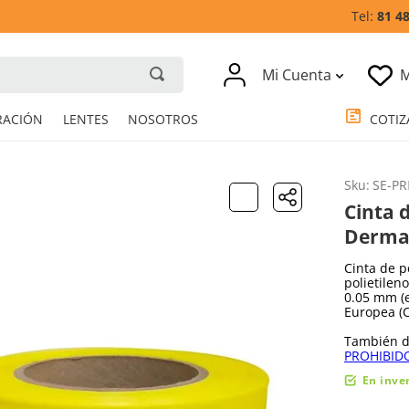
81 4
Mi Cuenta
M
RESPIRACIÓN
LENTES
NOSOTROS
Sku
:
SE-PR
Cinta 
Derma
Cinta de 
polietilen
0.05 mm (e
Europea (C
También di
PROHIBID
En inve