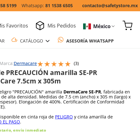
858 5199
81 1538 6505
contacto@safetystore.mx
is Favoritos
Mis Pedidos
México
COTIZAR
CATÁLOGO
ASESORÍA WH
★
★
★
★
★
Escribe un comentario
Marca:
Dermacare
(
3
)
de PRECAUCIÓN amarilla SE-PR
Care 7.5cm x 305m
peligro "PRECAUCIÓN" amarilla
DermaCare SE-PR
, fabricada en
o de alta densidad. Medidas de 7.5 cm (ancho) x 305 m (largo) x
spesor). Elongación de 400%. Certificación de Conformidad
E).
sponible en cinta roja de
PELIGRO
y cinta amarilla de
O EL PASO
.
ntario, envío inmediato