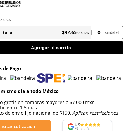
con IVA
$
92
.
65
italla
cantidad
con IVA
Agregar al carrito
 de Pago
 mismo día a todo México
ío gratis en compras mayores a $7,000 mxn.
be entre 1-5 días.
o de envío fijo nacional de $150.
Aplican restricciones
4.9
licitar cotización
79
reseñas