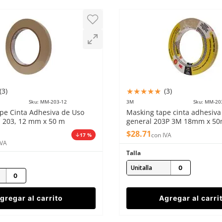
★
★
★
★
★
(
3
)
(
3
)
Sku
:
MM-203-12
3M
Sku
:
MM-20
pe Cinta Adhesiva de Uso
Masking tape cinta adhesiva
 203, 12 mm x 50 m
general 203P 3M 18mm x 5
$
28
.
71
con IVA
17 %
IVA
Talla
Unitalla
gregar al carrito
Agregar al carri