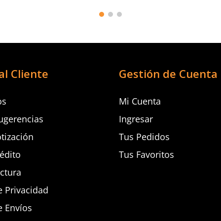
al Cliente
Gestión de Cuenta
os
Mi Cuenta
ugerencias
Ingresar
otización
Tus Pedidos
rédito
Tus Favoritos
actura
e Privacidad
e Envíos