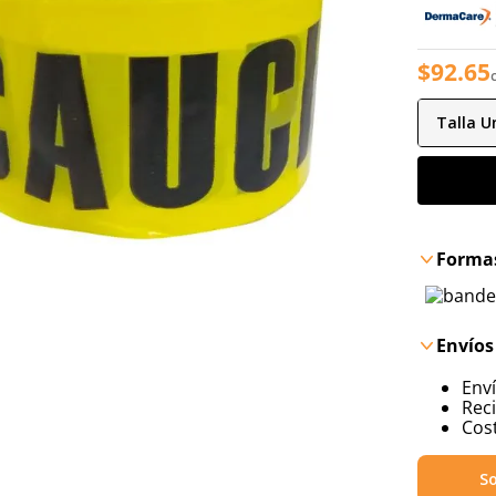
$
92
.
65
Talla
Un
Formas
Envíos
Env
Reci
Cost
So