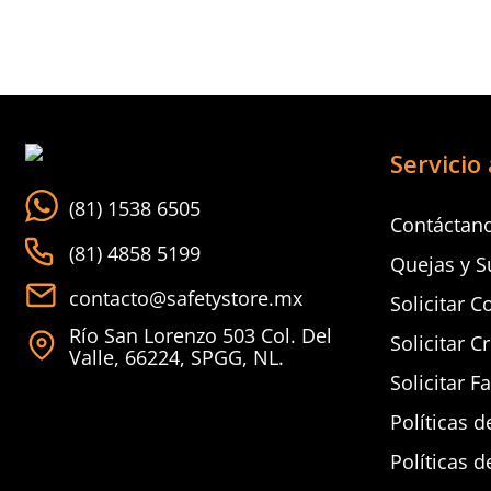
Servicio 
(81) 1538 6505
Contáctan
(81) 4858 5199
Quejas y S
contacto@safetystore.mx
Solicitar C
Río San Lorenzo 503 Col. Del
Solicitar C
Valle, 66224, SPGG, NL.
Solicitar F
Políticas d
Políticas d