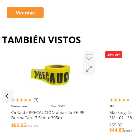
★
★
★
★
★
Compraba el mismo en un lugar más caro
Ver más
Dirección de email
Buen producto
Enviado
2 años atrás
por
Jorge
Es de buena calidad
TAMBIÉN VISTOS
Escribe un comentario
20% OFF
Enviar comentario
★
★
★
★
★
★
★
★
★
★
(
3
)
Dermacare
Sku
:
SE-PR
3M
Cinta de PRECAUCIÓN amarilla SE-PR
Masking Ta
DermaCare 7.5cm x 305m
3M 101+ 
$
92
.
65
$
55
.
82
con IVA
$
44
.
66
con 