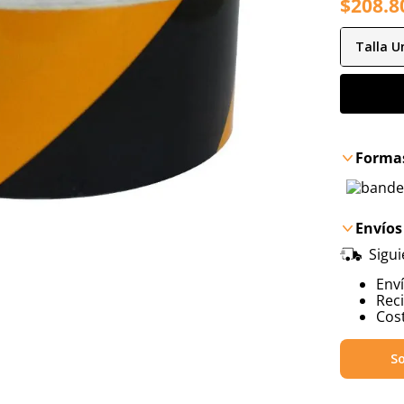
$
208
.
8
Talla
Un
Formas
Envíos
Sigu
Env
Reci
Cost
So