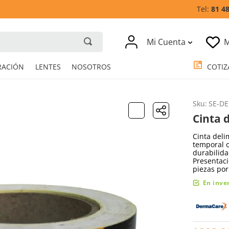
81 4
Mi Cuenta
M
RESPIRACIÓN
LENTES
NOSOTROS
Sku
:
SE-DE
Cinta 
Cinta del
temporal o
durabilida
Presentaci
piezas por
En inve