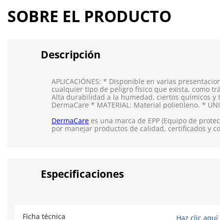
SOBRE EL PRODUCTO
Descripción
APLICACIÓNES: * Disponible en varias presentacion
cualquier tipo de peligro físico que exista, como 
Alta durabilidad a la humedad, ciertos químicos 
DermaCare * MATERIAL: Material polietileno. * UN
DermaCare
es una marca de EPP (Equipo de protecc
por manejar productos de calidad, certificados y c
Especificaciones
Ficha técnica
Haz clic aquí