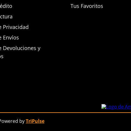
rédito
Tus Favoritos
actura
e Privacidad
e Envíos
de Devoluciones y
os
 Powered by
TriPulse