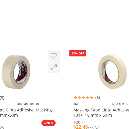
20% OFF
★
★
★
★
★
(
3
)
(
3
)
Sku
:
MM-101-38
3M
Sku
:
MM-10
pe Cinta Adhesiva Masking
Masking Tape Cinta Adhesiv
38mmx50m
101+, 18 mm x 50 m
$
28
.
11
20 %
$
22
.
48
IVA
con IVA