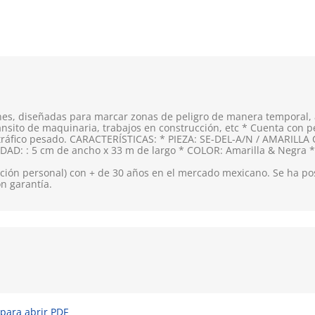
es, diseñadas para marcar zonas de peligro de manera temporal, as
tránsito de maquinaria, trabajos en construcción, etc * Cuenta con 
y tráfico pesado. CARACTERÍSTICAS: * PIEZA: SE-DEL-A/N / AMARIL
IDAD: : 5 cm de ancho x 33 m de largo * COLOR: Amarilla & Negra 
ión personal) con + de 30 años en el mercado mexicano. Se ha pos
on garantía.
 para abrir PDF