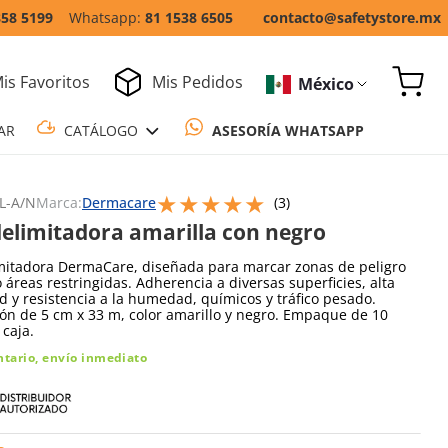
858 5199
81 1538 6505
contacto@safetystore.mx
is Favoritos
Mis Pedidos
México
COTIZAR
CATÁLOGO
ASESORÍA WH
★
★
★
★
★
Escribe un comentario
L-A/N
Marca:
Dermacare
(
3
)
delimitadora amarilla con negro
imitadora DermaCare, diseñada para marcar zonas de peligro
 áreas restringidas. Adherencia a diversas superficies, alta
d y resistencia a la humedad, químicos y tráfico pesado.
ón de 5 cm x 33 m, color amarillo y negro. Empaque de 10
 caja.
ntario, envío inmediato