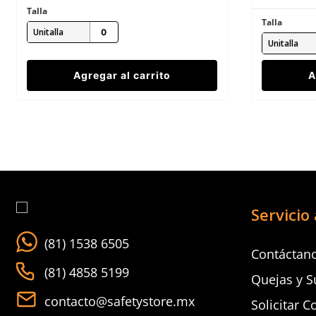
Talla
Talla
Unitalla
Unitalla
Agregar al carrito
A
Servicio 
(81) 1538 6505
Contáctan
(81) 4858 5199
Quejas y S
contacto@safetystore.mx
Solicitar C