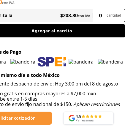
0
con IVA
$
208
.
80
italla
cantidad
con IVA
Agregar al carrito
 de Pago
 mismo día a todo México
iente despacho de envío: Hoy 3:00 pm del 8 de agosto
ío gratis en compras mayores a $7,000 mxn.
be entre 1-5 días.
o de envío fijo nacional de $150.
Aplican restricciones
4.9
licitar cotización
79
reseñas