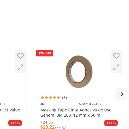
1 - 3
de
3
17% OFF
★
★
★
★
★
(
3
)
1-18
3M
Sku
:
MM-203-12
a 3M Value
Masking Tape Cinta Adhesiva de Uso
General 3M 203, 12 mm x 50 m
$
24
.
36
20 %
17 %
$
20
.
22
con IVA