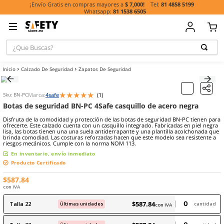
81 485
¡Envío Gratis en compras mayores a
$ 7,000!
81 1538 6505
¿Que Buscas?
TÉRMINOS MÁ
Calzado De Seguridad
Zapatos De Seguridad
BUSCADOS
1
.
casco
★
★
★
★
★
Marca:
4safe
(
1
)
Sku
:
BN-PC
2
.
botas
Botas de seguridad BN-PC 4Safe casquillo de acero
3
.
chalecos
Disfruta de la comodidad y protección de las botas de seguridad B
ofrecerte. Este calzado cuenta con un casquillo integrado. Fabricada
4
.
guante
lisa, las botas tienen una una suela antiderrapante y una plantilla
brinda comodiad. Las costuras reforzadas hacen que este modelo se
5
.
lentes
riesgos mecánicos. Cumple con la norma NOM 113.
En inventario, envío inmediato
6
.
guantes
Producto Certificado
7
.
overol