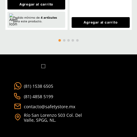
TAMBIÉN VISTOS
Berrendo
Berrendo
Sku
:
BE-3003-A
Sku
:
BE-5000-N
Botas antiestáticas Berrendo 3003
Botas de seguridad Ber
casco metálico unisex azul
Armour dieléctricas ne