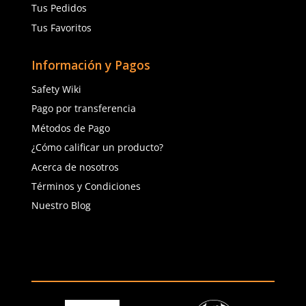
(81) 1538 6505
(81) 4858 5199
contacto@safetystore.mx
Río San Lorenzo 503 Col. Del
Valle, SPGG, NL.