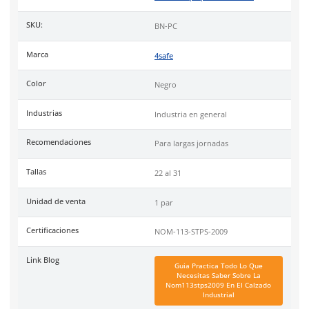
Suela
sintética antiderrapante, protegiendo contra derrame d
Uso
ideal en sitios de construcción, zonas de riesgo de perfor
trabajos con productos químicos.
Cumple la certificación de la norma
NOM 113 STP 2009
.
Tallas
Especificaciones
Ficha técnica
Haz clic aquí para abrir P
SKU:
BN-PC
Marca
4safe