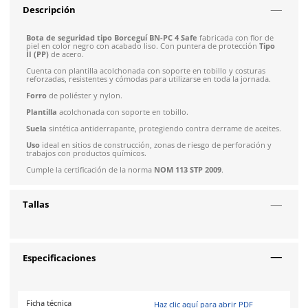
Talla
30
Envío gratis en compras mayores a $5,000 mxn
Recibe entre 1-5 días
Costo de envío fijo nacional de $150
*Aplican restricci
Talla
31
Solicitar cotización
4.9
79
reseñas
SOBRE EL PRODUCTO
Descripción
Bota de seguridad tipo Borceguí BN-PC 4 Safe
fabricada con
piel en color negro con acabado liso. Con puntera de protec
II (PP)
de acero.
Cuenta con plantilla acolchonada con soporte en tobillo y co
reforzadas, resistentes y cómodas para utilizarse en toda la j
Forro
de poliéster y nylon.
Plantilla
acolchonada con soporte en tobillo.