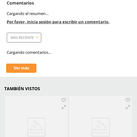
Corte
Flor de piel
Dieléctrico
No
Casquillo
Acero
Plantilla
Plantilla acolchonada
Suela
Sintética antiderrapante
Horma
Recio EEE
Antiderrapante
Si