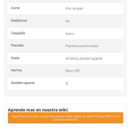
Color
Negro
Industrias
Industria en general
Recomendaciones
Para largas jornadas
Tallas
22 al 31
Unidad de venta
1 par
Certificaciones
NOM-113-STPS-2009
Link Blog
Guia Practica Todo L
Necesitas Saber Sobr
Nom113stps2009 En El 
Industrial