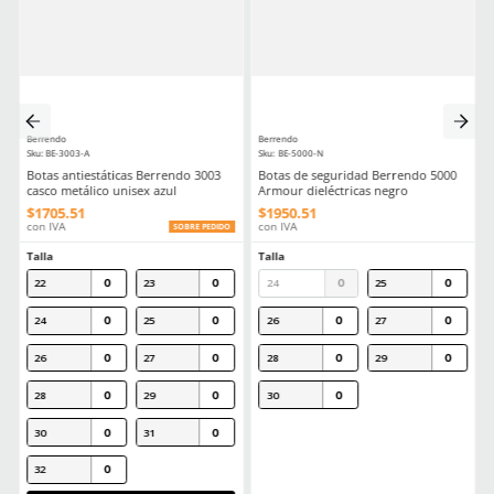
Aprende mas en nuestra wiki:
Guia Practica Todo Lo Que Necesitas Saber Sobre La Nom113stps
Calzado Industrial
Comentarios
Cargando el resumen…
Por favor, inicia sesión para escribir un comentario.
MÁS RECIENTE
Cargando comentarios…
Ver más