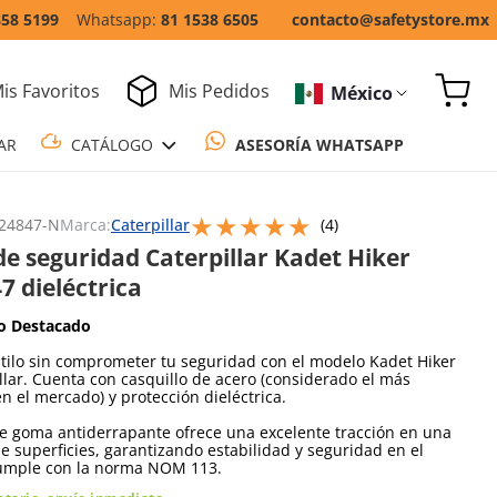
858 5199
81 1538 6505
contacto@safetystore.mx
is Favoritos
Mis Pedidos
México
COTIZAR
CATÁLOGO
ASESORÍA WH
★
★
★
★
★
Escribe un comentario
24847-N
Marca:
Caterpillar
(
4
)
de seguridad Caterpillar Kadet Hiker
7 dieléctrica
o Destacado
stilo sin comprometer tu seguridad con el modelo Kadet Hiker
llar. Cuenta con casquillo de acero (considerado el más
en el mercado) y protección dieléctrica.
e goma antiderrapante ofrece una excelente tracción en una
e superficies, garantizando estabilidad y seguridad en el
Cumple con la norma NOM 113.