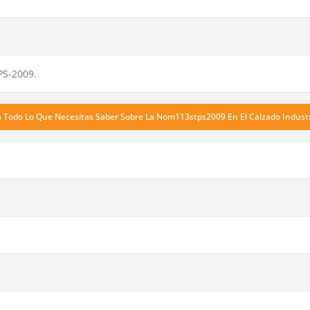
S-2009.
a Todo Lo Que Necesitas Saber Sobre La Nom113stps2009 En El Calzado Industr