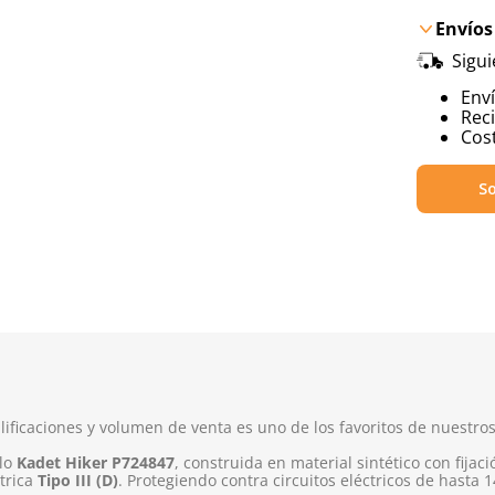
Envíos
Sigu
Env
Reci
Cost
So
lificaciones y volumen de venta es uno de los favoritos de nuestros
lo
Kadet Hiker P724847
, construida en material sintético con fija
trica
Tipo III (D)
. Protegiendo contra circuitos eléctricos de hasta 