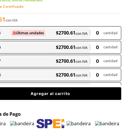
ntario, envío inmediato
o Certificado
61
con IVA
$
2700
.
61
5
Últimas unidades
cantidad
con IVA
$
2700
.
61
6
cantidad
con IVA
$
2700
.
61
7
cantidad
con IVA
$
2700
.
61
8
cantidad
con IVA
$
2700
.
61
9
cantidad
con IVA
Agregar al carrito
$
2700
.
61
0
Últimas unidades
cantidad
con IVA
 de Pago