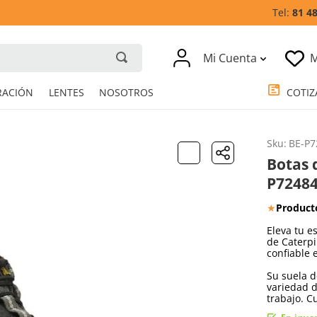
81 4
Mi Cuenta
M
RESPIRACIÓN
LENTES
NOSOTROS
Sku
:
BE-P7
Botas 
P72484
★
Product
Eleva tu e
de Caterpi
confiable 
Su suela d
variedad d
trabajo. 