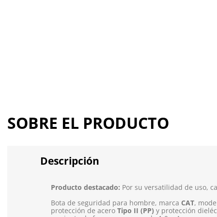
SOBRE EL PRODUCTO
Descripción
Producto destacado:
Por su versatilidad de uso, ca
Bota de seguridad para hombre, marca
CAT
, mode
protección de acero
Tipo II (PP)
y protección dieléc