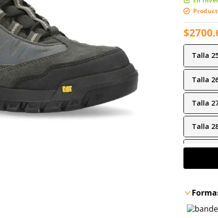
En inve
Product
$
2700
.
Talla
2
Talla
2
Talla
2
Talla
2
Talla
2
Talla
3
Formas