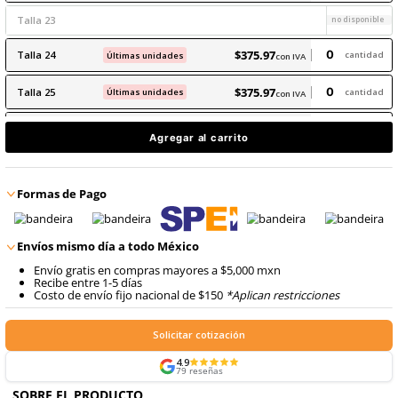
8
.
arnes
$
375
.
97
9
.
cascos
con IVA
$
375
.
97
Talla
22
con IVA
Talla
23
$
375
.
97
Talla
24
Últimas unidades
con IVA
$
375
.
97
Talla
25
Últimas unidades
con IVA
$
375
.
97
Talla
26
Últimas unidades
con IVA
Agregar al carrito
$
375
.
97
Talla
27
Últimas unidades
con IVA
Formas de Pago
Talla
28
$
375
.
97
Talla
29
Últimas unidades
con IVA