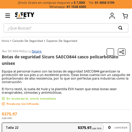
81 485
¡Envío Gratis en compras mayores a
$ 7,000!
81 1538 6505
¿Que Buscas?
TÉRMINOS MÁ
Calzado De Seguridad
Zapatos De Seguridad
BUSCADOS
1
.
casco
Marca:
Sicuro
Sku
:
SIC-844-N
Botas de seguridad Sicuro SAECO844 casco policar
2
.
botas
unisex
3
.
chalecos
Equipa al personal nuevo con las botas de seguridad SAECO844 gara
protección de sus pies a un excelente precio. Estas botas cuenta co
4
.
guante
policarbonato de alta resistencia, por lo que son perfectas para ind
construcción.
5
.
guantes
El forro textil, la suela de hule y la plantilla EVA hacen que estas bo
6
.
overol
transpirables, cómodas y antimicóticas.
En inventario, envío inmediato
7
.
lentes
Producto Certificado