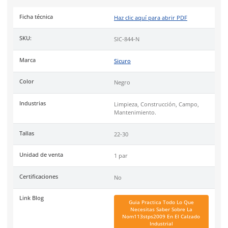
Plantilla
con tecnología EVA de material textil con absorción 
impacto, confortable al caminar y tecnología antifatiga. Extraí
lavable.
Suela
fabricada en hule con rigidez que proporciona mayor t
resistente a grasas y aceites.
Uso
ideal en industria limpieza, construcción, campo, manten
Tallas
Especificaciones
Ficha técnica
Haz clic aquí para abrir P
SKU:
SIC-844-N