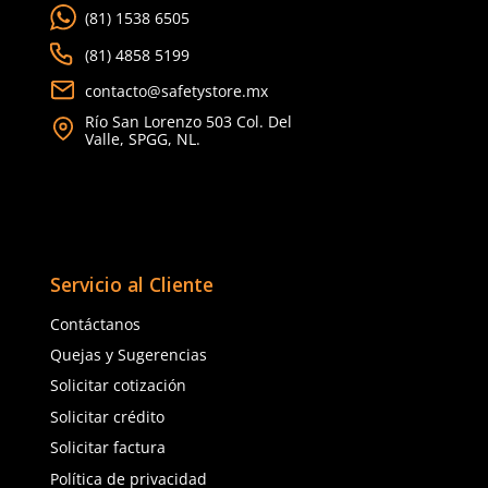
Berrendo
Berrendo
Sku
:
BE-3003-A
Sku
:
BE-5000-N
Botas antiestáticas Berrendo 3003
Botas de seguridad Ber
casco metálico unisex azul
Armour dieléctricas ne
$
1705
.
51
$
1950
.
51
con IVA
con IVA
SOBRE PEDIDO
Talla
Talla
22
23
24
25
24
25
26
27
26
27
28
29