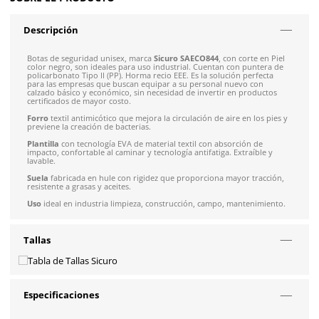
Envíos mismo día a todo México
Envío gratis en compras mayores a $5,000 mxn
Talla
30
Recibe entre 1-5 días
Costo de envío fijo nacional de $150
*Aplican restricci
Solicitar cotización
4.9
79
reseñas
SOBRE EL PRODUCTO
Descripción
Botas de seguridad unisex, marca
Sicuro SAECO844
, con cort
color negro, son ideales para uso industrial. Cuentan con pu
policarbonato Tipo II (PP). Horma recio EEE. Es la solución per
para las empresas que buscan equipar a su personal nuevo 
calzado básico y económico, sin necesidad de invertir en pro
certificados de mayor costo.
Forro
textil antimicótico que mejora la circulación de aire en 
previene la creación de bacterias.