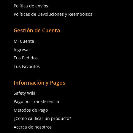
28
29
30
30
31
32
Agregar al carrito
Pedido mínimo de
4
artículos
para este producto.
Agregar al ca