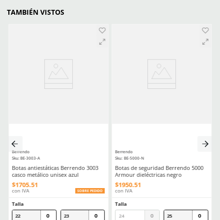
Antiperforación
No
Antiestático
No
Impermeable
No
Aprende mas en nuestra wiki:
Guia Practica Todo Lo Que Necesitas Saber Sobre La Nom113stps
Calzado Industrial
Comentarios
Cargando el resumen…
Por favor, inicia sesión para escribir un comentario.