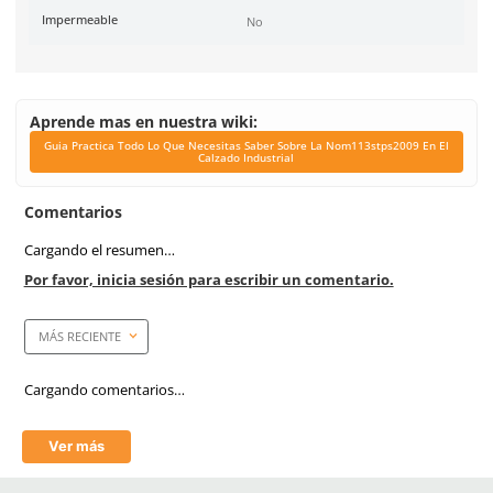
Corte
Piel
Forro
Textil
Dieléctrico
No
Casquillo
Policarbonato
Plantilla
EVA
Suela
Hule
Horma
Recio EEE
Antiderrapante
No