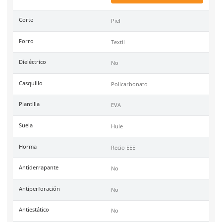
Marca
Sicuro
Color
Negro
Industrias
Limpieza, Construcción, 
Mantenimiento.
Tallas
22-30
Unidad de venta
1 par
Certificaciones
No
Link Blog
Guia Practica Todo L
Necesitas Saber Sobr
Nom113stps2009 En El 
Industrial