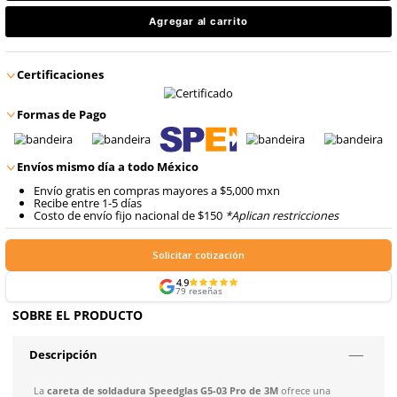
8
.
arnes
$
3012
.
37
10
.
cascos
con IVA
$
3012
.
37
Talla
con IVA
Agregar al carrito
Certificaciones
Formas de Pago
Envíos mismo día a todo México
Envío gratis en compras mayores a $5,000 mxn
Recibe entre 1-5 días
Costo de envío fijo nacional de $150
*Aplican restricci