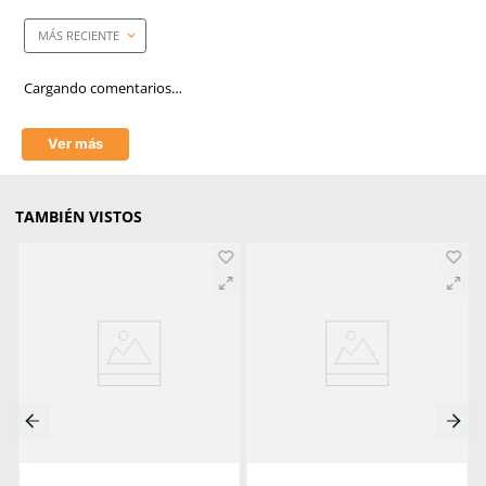
Electrónica
Sí
Filtro UV
Sí
Tecnología
Filtro UV
Aprende mas en nuestra wiki:
Seguridad Ocular Los Sectores Y El Equipo Correspondiente
Cultura De Prevencion En Seguridad Industrial Epp Y Buenas Prac
Reducir Riesgos
Equipo De Proteccion Personal Esencial Para Soldadores Segurida
En El Trabajo