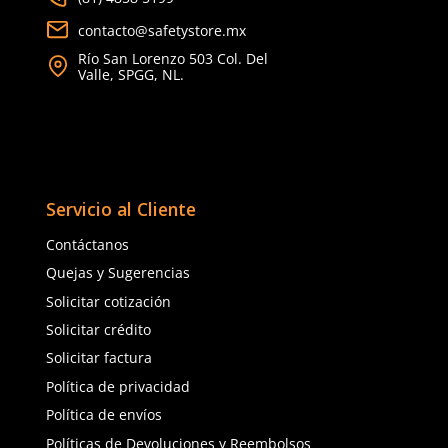
3M
3M
Sku
:
MM-10-0100-00
Sku
:
MM-06-0201-10
Careta de Soldadura 3M Speedglas
Kit de inicio para sold
G5-03 Pro 10-0100-00
Speedglass 9100V 06-02
$
3012
.
37
$
662
.
48
con IVA
con IVA
Talla
Talla