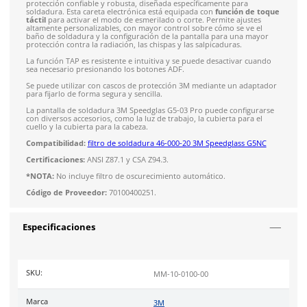
Solicitar cotización
4.9
79
reseñas
SOBRE EL PRODUCTO
Descripción
La
careta de soldadura Speedglas G5-03 Pro de 3M
ofrece 
protección confiable y robusta, diseñada específicamente par
soldadura. Esta careta electrónica está equipada con
función
táctil
para activar el modo de esmerilado o corte. Permite aj
altamente personalizables, con mayor control sobre cómo se 
baño de soldadura y la configuración de la pantalla para un
protección contra la radiación, las chispas y las salpicaduras.
La función TAP es resistente e intuitiva y se puede desactiva
sea necesario presionando los botones ADF.
Se puede utilizar con cascos de protección 3M mediante un 
para fijarlo de forma segura y sencilla.
La pantalla de soldadura 3M Speedglas G5-03 Pro puede conf
con diversos accesorios, como la luz de trabajo, la cubierta pa