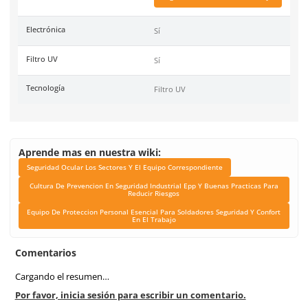
Color
Negro
Industrias
Manufactura General
Unidad de venta
1 pieza
Certificaciones
ANSI Z87.1 y CSA Z94.3.
Link Blog
Seguridad Ocular Los Se
El Equipo Correspond
Cultura De Prevencio
Seguridad Industrial 
Buenas Practicas Para 
Riesgos
Equipo De Proteccion P
Esencial Para Soldad
Seguridad Y Confort En El