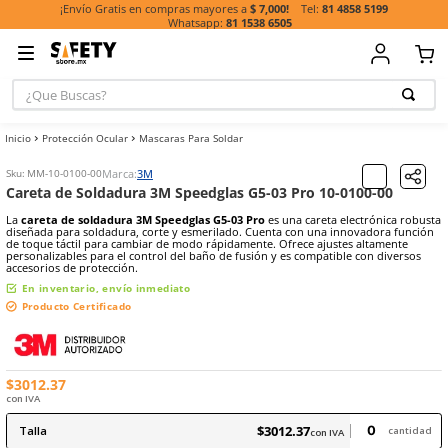
81 485
¡Envío Gratis en compras mayores a
$ 7,000!
81 1538 6505
¿Que Buscas?
TÉRMINOS MÁ
Protección Ocular
Mascaras Para Soldar
BUSCADOS
1
.
casco
Marca:
3M
Sku
:
MM-10-0100-00
Careta de Soldadura 3M Speedglas G5-03 Pro 10-01
2
.
botas
La
careta de soldadura 3M Speedglas G5-03 Pro
es una careta ele
3
.
chalecos
diseñada para soldadura, corte y esmerilado. Cuenta con una inno
de toque táctil para cambiar de modo rápidamente. Ofrece ajustes
personalizables para el control del baño de fusión y es compatible 
4
.
guante
accesorios de protección.
5
.
lentes
En inventario, envío inmediato
Producto Certificado
6
.
guantes
7
.
overol