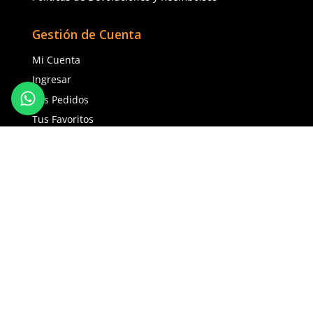
Agregar al carrito
Agregar al ca
(81) 1538 6505
(81) 4858 5199
contacto@safetystore.mx
Río San Lorenzo 503 Col. Del
Valle, SPGG, NL.