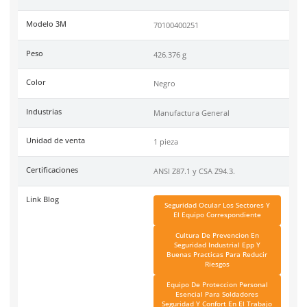
cuello y la cubierta para la cabeza.
Compatibilidad:
filtro de soldadura 46-000-20 3M Speedglas
Certificaciones:
ANSI Z87.1 y CSA Z94.3.
*NOTA:
No incluye filtro de oscurecimiento automático.
Código de Proveedor:
70100400251.
Especificaciones
SKU:
MM-10-0100-00
Marca
3M
Modelo 3M
70100400251
Peso
426.376 g