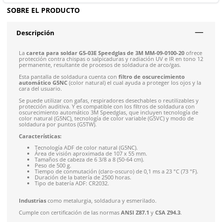
Envíos mismo día a todo México
Envío gratis en compras mayores a $5,000 mxn
Recibe entre 1-5 días
Costo de envío fijo nacional de $150
*Aplican restricci
Solicitar cotización
4.9
79
reseñas
SOBRE EL PRODUCTO
Descripción
La
careta para soldar G5-03E Speedglas de 3M MM-09-0100
protección contra chispas o salpicaduras y radiación UV e IR 
permanente, resultante de procesos de soldadura de arco/ga
Esta pantalla de soldadura cuenta con
filtro de oscurecimie
automático G5NC
(color natural) el cual ayuda a proteger los
cara del usuario.