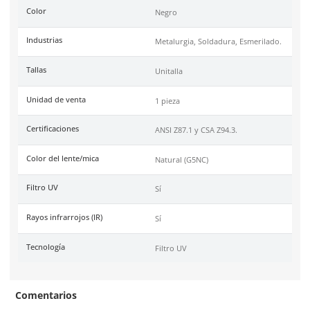
1 Muy bajo:
configuración menos sensible. Se usa si exi
interferencia de los arcos de otros soldadores en las
proximidades.
CUT 5:
Se utiliza para bloquear el filtro de soldadura en
(estado oscuro) para operaciones de corte por gas, etc.
GRIND:
para bloquear el filtro de soldadura en el estad
3, utilizado para operaciones de esmerilado, etc.
Código de Proveedor:
70100401754.
Especificaciones
SKU:
MM-09-0100-20
Marca
3M
Tipo
Otro