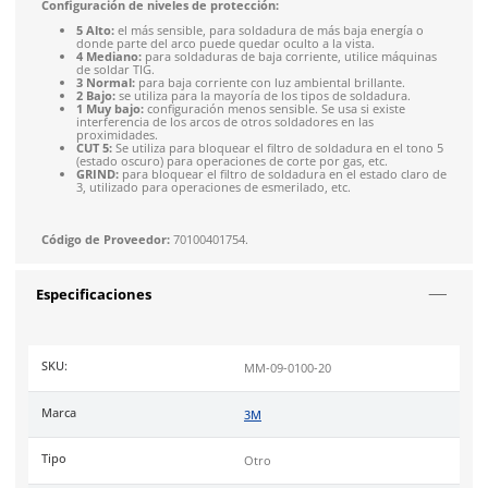
Se puede utilizar con gafas, respiradores desechables o reutil
protección auditiva. Y es compatible con los filtros de soldad
oscurecimiento automático 3M Speedglas, que incluyen tecno
color natural (G5NC), tecnología de color variable (G5VC) y 
soldadura por puntos (G5TW).
Características:
Tecnología ADF de color natural (G5NC).
Área de visión aproximada de 107 x 55 mm.
Tamaños de cabeza de 6 3/8 a 8 (50-64 cm).
Peso de 500 g.
Tiempo de conmutación (claro-oscuro) de 0,1 ms a 23 °C 
Duración de la batería de 2500 horas.
Tipo de batería ADF: CR2032.
Industrias
como metalurgia, soldadura y esmerilado.
Cumple con certificación de las normas
ANSI Z87.1
y
CSA Z94.
Configuración de niveles de protección:
5 Alto:
el más sensible, para soldadura de más baja ene
donde parte del arco puede quedar oculto a la vista.
4 Mediano:
para soldaduras de baja corriente, utilice 
de soldar TIG.
3 Normal:
para baja corriente con luz ambiental brillan
2 Bajo:
se utiliza para la mayoría de los tipos de soldad