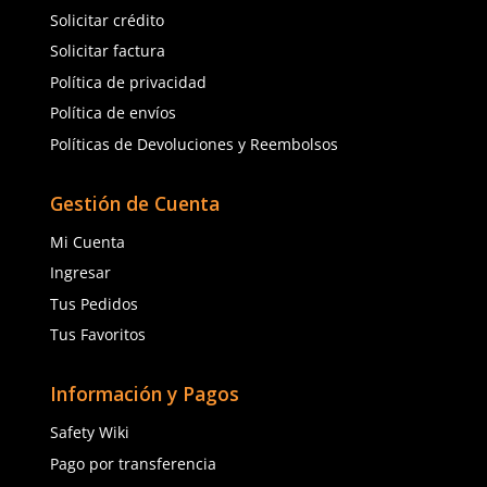
Sku
:
MM-10-0100-00
Sku
:
MM-06-0201-10
Careta de Soldadura 3M Speedglas
Kit de inicio para sold
G5-03 Pro 10-0100-00
Speedglass 9100V 06-02
$
3012
.
37
$
662
.
48
con IVA
con IVA
Talla
Talla
Agregar al carrito
Agregar al ca