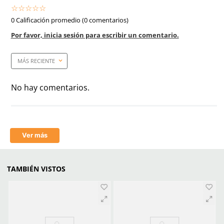
Color
Negro
Industrias
Metalurgia, Soldadura, E
Tallas
Unitalla
Unidad de venta
1 pieza
Certificaciones
ANSI Z87.1 y CSA Z94.3.
Color del lente/mica
Natural (G5NC)
Filtro UV
Sí
Rayos infrarrojos (IR)
Sí
Tecnología
Filtro UV