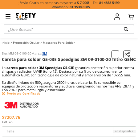
81 485
¡Envío Gratis en compras mayores a
$ 7,000!
81 1538 6505
¿Que Buscas?
TÉRMINOS MÁ
Protección Ocular
Mascaras Para Soldar
BUSCADOS
1
.
casco
Marca:
3M
Sku
:
MM-09-0100-20
Careta para soldar G5-03E Speedglas 3M 09-0100-20
2
.
guante
La
careta para soldar 3M Speedglas G5-03E
garantiza protección 
3
.
botas
chispas y radiación UV/IR (tono 12). Destaca por su filtro de oscure
automático G5NC con tecnología de color natural y amplia visión 
4
.
chalecos
Su diseño liviano de 500g asegura 2500 horas de batería. Es compat
equipos de protección respiratoria y auditiva, cumpliendo las norm
5
.
lentes
CSA Z94.3 para metalurgia y esmerilado.
Producto Certificado
6
.
overol
7
.
guantes