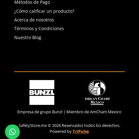
(81) 1538 6505
(81) 4858 5199
contacto@safetystore.mx
Río San Lorenzo 503 Col. Del
Valle, SPGG, NL.
Servicio al Cliente
Contáctanos
Quejas y Sugerencias
Solicitar cotización