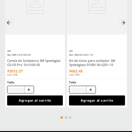
Comentarios
☆
☆
☆
☆
☆
0 Calificación promedio
(0 comentarios)
Por favor, inicia sesión para escribir un comentario.
MÁS RECIENTE
No hay comentarios.