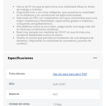
4.9
79
reseñas
SOBRE EL PRODUCTO
Descripción
El cono vial color naranja sin reflejante
SUK-CO91
de
SUK
es 
dispositivo esencial para la señalización de precaución y la t
medidas de seguridad en trabajos de construcción y zonas de
regular. Con una altura de 91 cm, este cono ofrece una visibi
destacada para alertar a los conductores.
Altura de 91 cm que proporciona una visibilidad eficaz 
de trabajo y tránsito.
Disponible con o sin cinta reflejante, que aumenta la vis
en la distancia y en condiciones de baja luminosidad.
Fabricado en PVC con tratamiento de rayos ultraviolet
mejor resistencia y flexibilidad, soportando golpes e i
incluyendo atropellamientos.
Alta defensa contra la corrosión, asegurando una larga 
en diversas condiciones climáticas.
Base muy pesada con medidas de 37x37 cm que brinda
excelente estabilidad contra el viento.
Diseño en punta que permite la instalación de una lám
destellos, mejorando la visibilidad en carreteras y pun