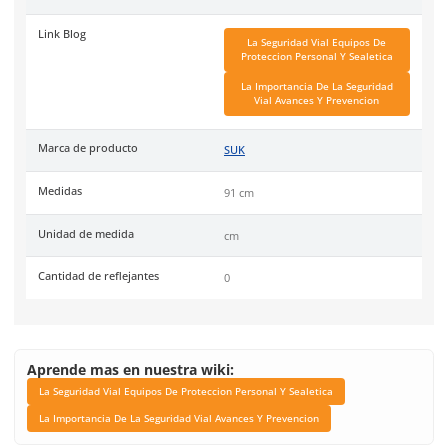
conflicto.
Especificaciones
Ficha técnica
Haz clic aquí para abrir P
SKU:
SUK-CO91
Material
PVC
Unidad de venta
1 Pieza
Link Blog
La Seguridad Vial Equi
Proteccion Personal Y S
La Importancia De La Se