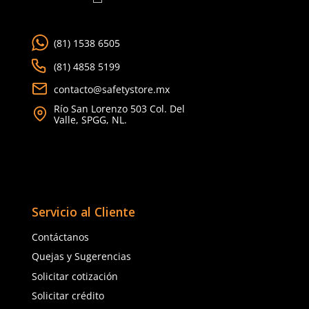
Dermacare
SUK
Sku
:
SE-BA06-R
Sku
:
SUK-CO71-R
Banderola de Seguridad con
Cono de Seguridad de 
Reflejante
cm Naranja con Refleja
$
86
.
55
$
232
.
00
con IVA
con IVA
Talla
Talla
Unitalla
Unitalla