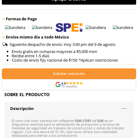
8
.
arnes
con IVA
10
.
cascos
$
472
.
57
Talla
Unitalla
con IVA
Agregar al carrito
Formas de Pago
Envíos mismo día a todo México
Siguiente despacho de envío: Hoy 3:00 pm del 9 de ago
Envío gratis en compras mayores a $5,000 mxn
Recibe entre 1-5 días
Costo de envío fijo nacional de $150
*Aplican restricci
Solicitar cotización