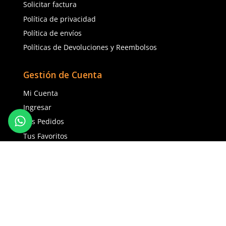
Agregar al carrito
Agregar al ca
(81) 1538 6505
(81) 4858 5199
contacto@safetystore.mx
Río San Lorenzo 503 Col. Del
Valle, SPGG, NL.