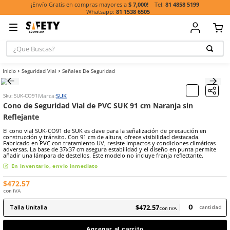
81 485
¡Envío Gratis en compras mayores a
$ 7,000!
81 1538 6505
¿Que Buscas?
TÉRMINOS MÁ
Seguridad Vial
Señales De Seguridad
BUSCADOS
1
.
casco
Marca:
SUK
Sku
:
SUK-CO91
2
.
botas
Cono de Seguridad Vial de PVC SUK 91 cm Naranja 
Reflejante
3
.
chalecos
El cono vial SUK-CO91 de SUK es clave para la señalización de prec
4
.
guante
construcción y tránsito. Con 91 cm de altura, ofrece visibilidad dest
Fabricado en PVC con tratamiento UV, resiste impactos y condicione
5
.
lentes
adversas. La base de 37x37 cm asegura estabilidad y el diseño en p
añadir una lámpara de destellos. Este modelo no incluye franja refl
6
.
guantes
En inventario, envío inmediato
7
.
overol
$
472
.
57