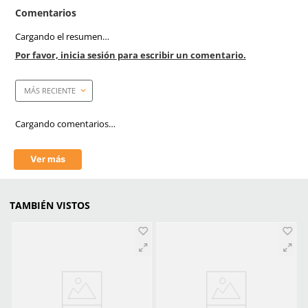
Vial Avances Y Preve
Marca de producto
SUK
Medidas
91 cm
Unidad de medida
cm
Cantidad de reflejantes
0
Aprende mas en nuestra wiki:
La Seguridad Vial Equipos De Proteccion Personal Y Sealetica
La Importancia De La Seguridad Vial Avances Y Prevencion