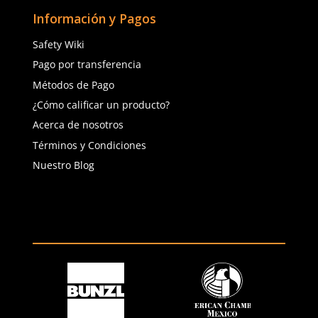
Agregar al carrito
Agregar al ca
(81) 1538 6505
(81) 4858 5199
contacto@safetystore.mx
Río San Lorenzo 503 Col. Del
Valle, SPGG, NL.