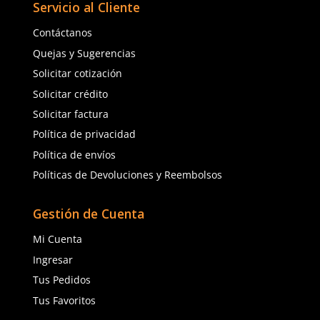
3M
3M
Sku
:
MM-GG3001
Sku
:
MM-GG3101
Lentes 3M GoggleGear GG3001-AF
Lentes 3M GoggleGear
antiempañante claro
Scotchgard antiempaño
$
183
.
26
$
341
.
18
con IVA
con IVA
Talla
Talla