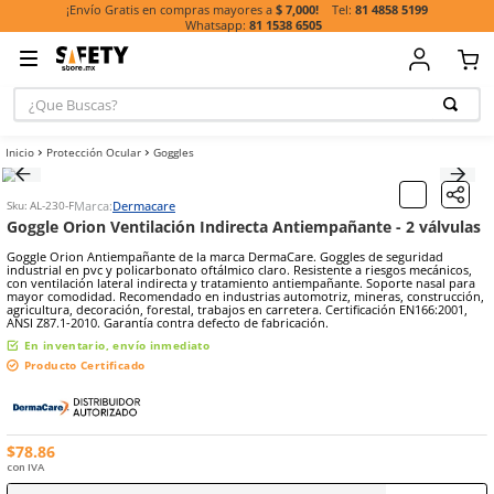
81 485
¡Envío Gratis en compras mayores a
$ 7,000!
81 1538 6505
¿Que Buscas?
TÉRMINOS MÁ
Protección Ocular
Goggles
BUSCADOS
1
.
casco
Marca:
Dermacare
Sku
:
AL-230-F
2
.
botas
Goggle Orion Ventilación Indirecta Antiempañante -
3
.
chalecos
Goggle Orion Antiempañante de la marca DermaCare. Goggles de s
industrial en pvc y policarbonato oftálmico claro. Resistente a ries
4
.
guante
con ventilación lateral indirecta y tratamiento antiempañante. Sopo
mayor comodidad. Recomendado en industrias automotriz, mineras
agricultura, decoración, forestal, trabajos en carretera. Certificació
5
.
guantes
ANSI Z87.1-2010. Garantía contra defecto de fabricación.
6
.
overol
En inventario, envío inmediato
Producto Certificado
7
.
lentes