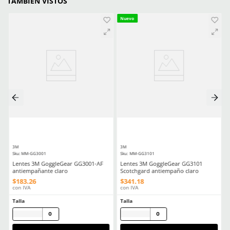
★
★
★
★
★
★
★
★
★
★
(
20
)
(
5
)
Dermacare
Dermacare
Sku
:
51-625
Sku
:
FE-4816-3
Guantes anticorte DermaCare 51-
Faja Lumbar Elástica co
625 polietileno (AD) nivel C
Ajuste Unisex
$
85
.
19
$
130
.
88
con IVA
con IVA
Talla
Talla