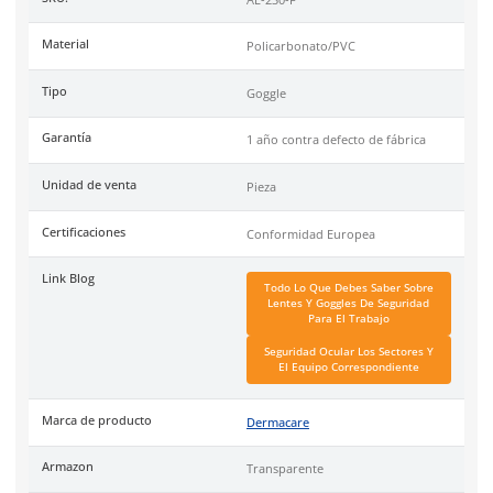
salpicadura de líquidos o ambientes con exceso de polvo.
Recomendado en industrias: Automotriz, Mineras, Construcci
Agricultura, Decoración, Forestal, Trabajos en carretera, T U
venta: 1 pieza Caja: 300 piezas Garantía contra defecto de fab
DermaCare
es una marca de EPP (Equipo de protección perso
de 30 años en el mercado mexicano. Se ha posicionado dentr
top 3 marcas en su tipo por manejar productos de calidad, cer
y con garantía.
Especificaciones
Ficha técnica
Haz clic aquí para abrir P
SKU:
AL-230-F
Material
Policarbonato/PVC
Tipo
Goggle