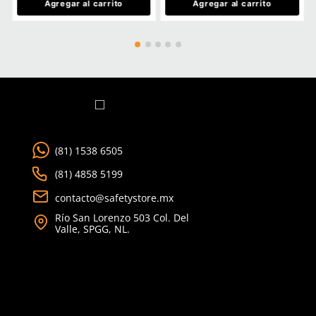
5
6
CH
M
7
8
G
EG
9
10
2EG
Agregar al carrito
Agregar al ca
TAMBIÉN VISTOS
Nuevo