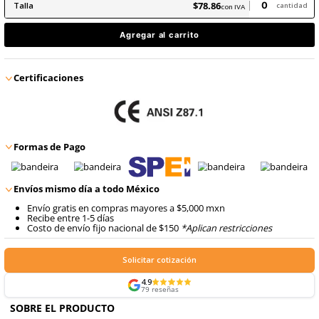
8
.
arnes
9
.
cascos
$
78
.
86
con IVA
$
78
.
86
Talla
con IVA
Agregar al carrito
Certificaciones
Formas de Pago
Envíos mismo día a todo México