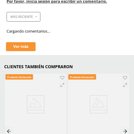
Anti-rayaduras
Si
Anti-empañante
Si
Empaque caja master
100 Piezas
Mica
Claro/Transparente
Tecnología
Antiempañante/Antifog
Aprende mas en nuestra wiki:
Todo Lo Que Debes Saber Sobre Lentes Y Goggles De Seguridad
Trabajo
Seguridad Ocular Los Sectores Y El Equipo Correspondiente