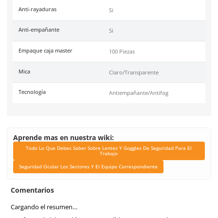
Garantía
1 año contra defecto de f
Unidad de venta
Pieza
Certificaciones
Conformidad Europea
Link Blog
Todo Lo Que Debes Sabe
Lentes Y Goggles De Se
Para El Trabajo
Seguridad Ocular Los Se
El Equipo Correspond
Marca de producto
Dermacare
Armazon
Transparente