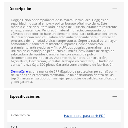
Envío gratis en compras mayores a $5,000 mxn
Recibe entre 1-5 días
Costo de envío fijo nacional de $150
*Aplican restricci
Solicitar cotización
4.9
79
reseñas
SOBRE EL PRODUCTO
Descripción
Goggle Orion Antiempañante de la marca DermaCare. Goggle
seguridad industrial en pvc y policarbonato oftálmico claro. E
modelo cubre en su totalidad los ojos del usuario, altamente 
a riesgos mecánicos. Ventilación lateral indirecta, compuesta
válvulas alrededor, lo hace un elemento ideal para utilizarse 
de prescripción médica. Tratamiento antiempañante para util
presencia de humedad o altas temperaturas. Soporte nasal 
comodidad. Altamente resistente a impactos, adicionados co
tratamiento antirayaduras y filtro UV. Los goggles generalme
utilizan en el manejo de productos químicos, actividades de r