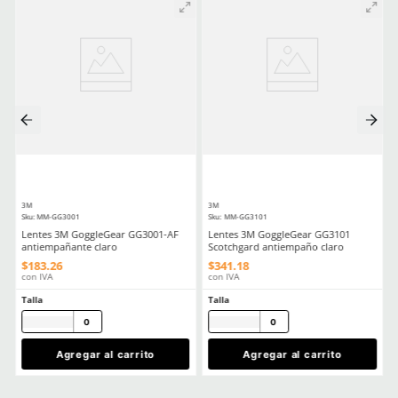
Tecnología
In-out (interior y exterior
Aprende mas en nuestra wiki:
Todo Lo Que Debes Saber Sobre Lentes Y Goggles De Seguridad
Trabajo
Seguridad Ocular Los Sectores Y El Equipo Correspondiente
Comentarios
Cargando el resumen…
Por favor, inicia sesión para escribir un comentario.
MÁS RECIENTE