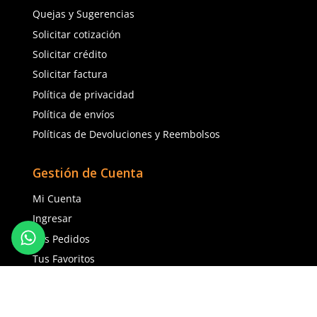
3M
3M
Sku
:
MM-GG3001
Sku
:
MM-GG3101
Lentes 3M GoggleGear GG3001-AF
Lentes 3M GoggleGear
antiempañante claro
Scotchgard antiempaño
$
183
.
26
$
341
.
18
con IVA
con IVA
Talla
Talla
Agregar al carrito
Agregar al ca