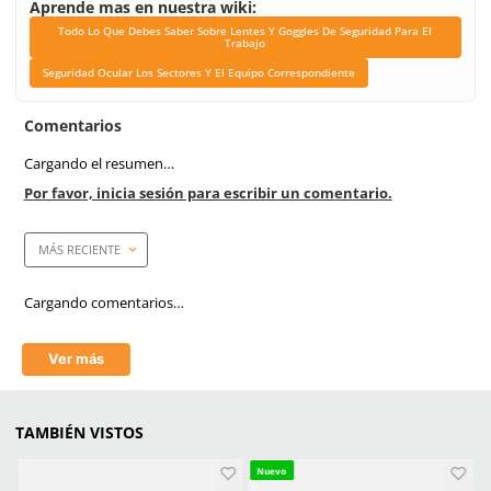
Certificaciones
ANSI Z87.1-2015
Link Blog
Todo Lo Que Debes Sabe
Lentes Y Goggles De Se
Para El Trabajo
Seguridad Ocular Los Se
El Equipo Correspond
Marca de producto
3M
Filtro UV
Si
Anti-empañante
Si
Material del armazón
TPE