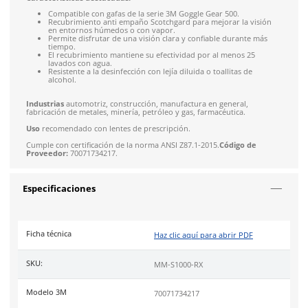
Recibe entre 1-5 días
Costo de envío fijo nacional de $150
*Aplican restricci
Solicitar cotización
4.9
79
reseñas
SOBRE EL PRODUCTO
Descripción
El
Inserto de Prescripción S1000-RX
3M Solus Serie 1000, est
diseñado para ofrecer una solución práctica a quienes requi
corrección visual mientras utilizan gafas de protección.
Características destacadas:
Compatible con gafas de la serie 3M Goggle Gear 500.
Recubrimiento anti empaño Scotchgard para mejorar la
en entornos húmedos o con vapor.
Permite disfrutar de una visión clara y confiable duran
tiempo.
El recubrimiento mantiene su efectividad por al menos