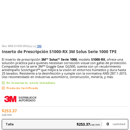
8
.
arnes
10
.
cascos
Marca:
3M
Sku
:
MM-S1000-RX
Inserto de Prescripción S1000-RX 3M Solus Serie 1
El inserto de prescripción
3M™ Solus™ Serie 1000
, modelo
S1000-R
solución práctica para quienes necesitan corrección visual con gafa
Compatible con la serie 3M™ Goggle Gear GG500, cuenta con un re
antiempaño Scotchgard™ que mejora la visión en entornos húmedo
25 lavados. Resistente a la desinfección y cumple con la normativa 
Uso recomendado en industrias automotriz, construcción, minería,