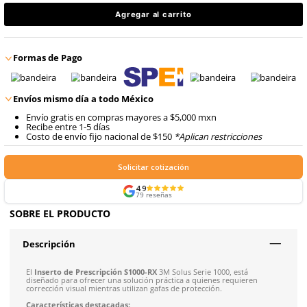
En inventario, envío inmediato
Producto Certificado
$
253
.
37
con IVA
$
253
.
37
Talla
con IVA
Agregar al carrito
Formas de Pago
Envíos mismo día a todo México
Envío gratis en compras mayores a $5,000 mxn