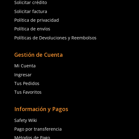
★
★
★
★
★
★
★
★
★
★
(
2
)
(
4
)
Dermacare
Dermacare
Sku
:
99-820
Sku
:
99-814
Guante King Cobra Gris Algodón
Guante tipo King Cobra
DermaCare Soldador 35cm 99-820
DermaCare soldador Ke
35.5 cm
$
103
.
99
$
136
.
93
con IVA
con IVA
Talla
Talla
Unitalla
Unitalla
Agregar al carrito
Agregar al ca