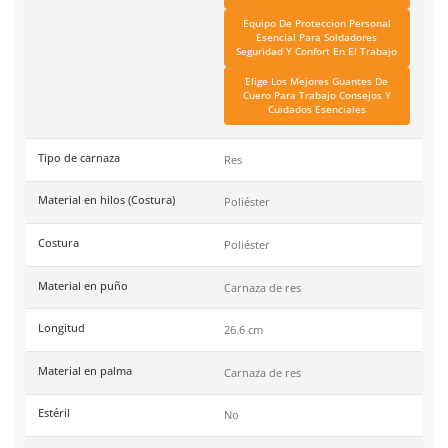
Dermacare
Color
Café (El tono puede variar
Garantía
1 año por defecto de fábr
Industrias
Soldadura, Fundición,
Metalmecánica, Construcc
Minería, Automotriz.
Tallas
Unitalla
Unidad de venta
1 par
Caja máster
25 pares
Link Blog
Guantes De Trabajo Tipo
Consejos De Comp