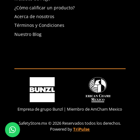
(81) 1538 6505
(81) 4858 5199
contacto@safetystore.mx
Río San Lorenzo 503 Col. Del
Valle, SPGG, NL.