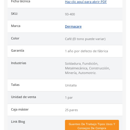
Industrias
soldadura, fundición, metal mecánica, construcció
minería, automotriz.
Uso
recomendado para trabajos que impliquen exposición al 
chispas.
Nota:
El tono de la carnaza puede variar ligeramente. Imáge
ilustrativas.
DermaCare
es una marca de EPP (Equipo de protección perso
de 30 años en el mercado mexicano. Se ha posicionado dentr
top 3 marcas en su tipo por manejar productos de calidad, cer
y con garantía.
Especificaciones
Ficha técnica
Haz clic aquí para abrir P
SKU:
93-400
Marca