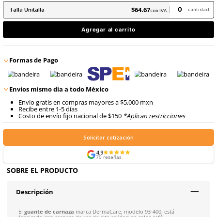
8
.
arnes
10
.
cascos
$
64
.
67
con IVA
$
64
.
67
Talla
Unitalla
con IVA
Agregar al carrito
Formas de Pago
Envíos mismo día a todo México
Envío gratis en compras mayores a $5,000 mxn
Recibe entre 1-5 días
Costo de envío fijo nacional de $150
*Aplican restricci