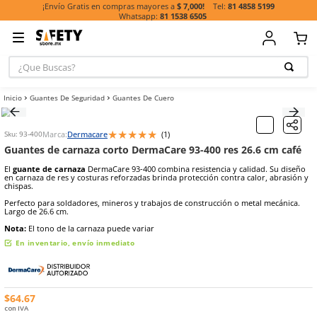
81 485
¡Envío Gratis en compras mayores a
$ 7,000!
81 1538 6505
¿Que Buscas?
TÉRMINOS MÁ
Guantes De Seguridad
Guantes De Cuero
BUSCADOS
1
.
casco
★
★
★
★
★
Marca:
Dermacare
(
1
)
Sku
:
93-400
2
.
botas
Guantes de carnaza corto DermaCare 93-400 res 26
3
.
chalecos
El
guante de carnaza
DermaCare 93-400 combina resistencia y cali
en carnaza de res y costuras reforzadas brinda protección contra ca
4
.
guante
chispas.
5
.
lentes
Perfecto para soldadores, mineros y trabajos de construcción o me
Largo de 26.6 cm.
6
.
guantes
Nota:
El tono de la carnaza puede variar
7
.
overol
En inventario, envío inmediato