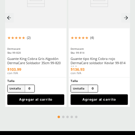
★
★
★
★
★
★
★
★
★
★
(
5
)
(
1
)
Dermacare
Dermacare
Sku
:
FE-4816-3
Sku
:
AL048-CL
Faja Lumbar Elástica con Triple
Lente de Seguridad para
Ajuste Unisex
Claro
$
130
.
88
$
42
.
50
con IVA
con IVA
Talla
Talla
CH
M