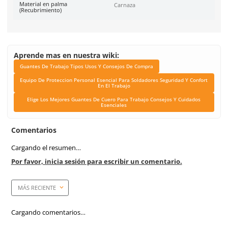
Equipo De Proteccion P
Esencial Para Soldad
Seguridad Y Confort En El
Elige Los Mejores Guan
Cuero Para Trabajo Con
Cuidados Esencial
Tipo de carnaza
Res
Material en hilos (Costura)
Poliéster
Costura
Poliéster
Material en puño
Carnaza de res
Longitud
26.6 cm