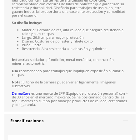
Solicitar cotización
4.9
79
reseñas
SOBRE EL PRODUCTO
Descripción
El
guante de carnaza
marca DermaCare, modelo 93-400, est
fabricado con carnaza de res de alta calidad en color café,
complementado con costuras de hilos de poliéster que garan
resistencia y durabilidad. Diseñado para trabajos de uso rudo
guante industrial proporciona una excelente protección y c
para el usuario.
Su diseño incluye:
Material: Carnaza de res, alta calidad que asegura resist
calor y a las chispas
Largo: 26.6 cm para mayor protección
Diseño: Costuras de poliéster y ribete corto
Puño: Recto.
Resistencia: Alta resistencia a la abrasión y químicos