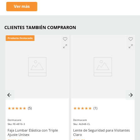
Material en palma
Carnaza de res
Estéril
No
Material en palma
Carnaza
(Recubrimiento)
Aprende mas en nuestra wiki:
Guantes De Trabajo Tipos Usos Y Consejos De Compra
Equipo De Proteccion Personal Esencial Para Soldadores Segurida
En El Trabajo
Elige Los Mejores Guantes De Cuero Para Trabajo Consejos Y 
Esenciales
Comentarios