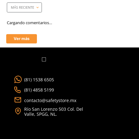
Costura
Poliéster
Material en puño
Carnaza de Res
Longitud
35.6 cm
Material en palma
Carnaza de Res
Estéril
No
Aprende mas en nuestra wiki:
Guantes De Trabajo Tipos Usos Y Consejos De Compra
Equipo De Proteccion Personal Esencial Para Soldadores Segurida