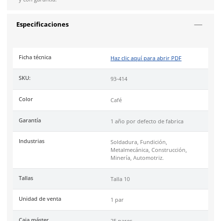
Material: Carnaza de res de alta calidad
Largo: 35.5 cm para mayor protección en muñeca y an
Diseño: Costuras reforzadas de poliéster para garantiz
durabilidad en trabajos exigentes
Puño: Recto que protege la muñeca, ofreciendo comod
seguridad
Resistencia: Alta resistencia a cortes, abrasión y exposi
chispas
Industrias
soldadura, fundición, metal mecánica, construcció
minería, automotriz.
Uso
recomendado para trabajos que impliquen exposición al 
chispas.
Nota:
El tono de la carnaza puede variar ligeramente. Imáge
ilustrativas.
DermaCare
es una marca de EPP (Equipo de protección perso
de 30 años en el mercado mexicano. Se ha posicionado dentr
top 3 marcas en su tipo por manejar productos de calidad, cer
y con garantía.
Especificaciones