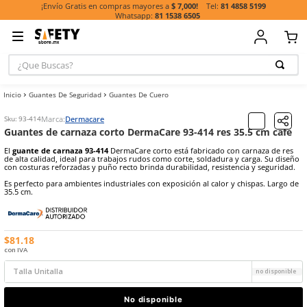
81 485
¡Envío Gratis en compras mayores a
$ 7,000!
81 1538 6505
¿Que Buscas?
TÉRMINOS MÁ
Guantes De Seguridad
Guantes De Cuero
BUSCADOS
1
.
casco
Marca:
Dermacare
Sku
:
93-414
Guantes de carnaza corto DermaCare 93-414 res 35
2
.
guante
El
guante de carnaza 93-414
DermaCare corto está fabricado con c
3
.
botas
de alta calidad, ideal para trabajos rudos como corte, soldadura y 
con costuras reforzadas y puño recto brinda durabilidad, resistenci
4
.
chalecos
Es perfecto para ambientes industriales con exposición al calor y ch
35.5 cm.
5
.
lentes
6
.
overol
7
.
guantes
$
81
.
18