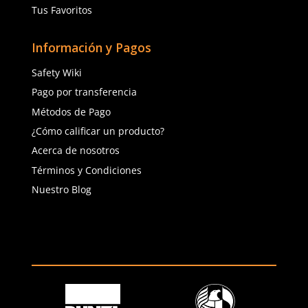
TAMBIÉN VISTOS
Cargando comentarios…
Cargando comentarios…
Sku
:
99-820
Sku
:
99-818
Guante King Cobra Gris Algodón
Guante Carnaza Azul D
DermaCare Soldador 35cm 99-820
Soldador Kevlar 99-818
$
103
.
99
$
167
.
13
con IVA
con IVA
Talla
Talla
Unitalla
Unitalla