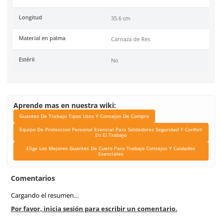
Link Blog
Guantes De Trabajo Tipo
Consejos De Comp
Equipo De Proteccion P
Esencial Para Soldad
Seguridad Y Confort En El
Elige Los Mejores Guan
Cuero Para Trabajo Con
Cuidados Esencial
Material de hilos (Costura)
Poliéster
Recomendación de uso
Construcción y Soldadur
Tipo de carnaza
Res
Material en hilos (Costura)
Poliéster