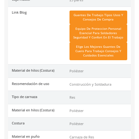
Ficha técnica
Haz clic aquí para abrir P
SKU:
93-414
Color
Café
Garantía
1 año por defecto de fabr
Industrias
Soldadura, Fundición,
Metalmecánica, Construcc
Minería, Automotriz.
Tallas
Talla 10
Unidad de venta
1 par
Caja máster
25 pares