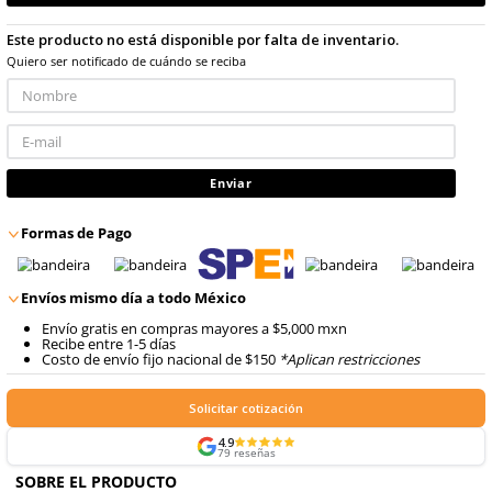
con IVA
9
.
arnes
10
.
cascos
Talla
Unitalla
No disponible
Este producto no está disponible por falta de inventario
Quiero ser notificado de cuándo se reciba
Enviar
Formas de Pago