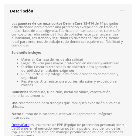
Envíos mismo día a todo México
Envío gratis en compras mayores a $5,000 mxn
Recibe entre 1-5 días
Costo de envío fijo nacional de $150
*Aplican restricci
Solicitar cotización
4.9
79
reseñas
SOBRE EL PRODUCTO
Descripción
Los
guantes de carnaza cortos DermaCare 93-414
de 14 pu
está diseñado para ofrecer una protección excepcional en tr
industriales de alta exigencia. Fabricado en carnaza de res col
con costuras reforzadas de hilos de poliéster, este guante gar
durabilidad, resistencia y seguridad en diversas aplicaciones,
ideal para entornos de trabajo rudo donde se requiere confia
comodidad.
Su diseño incluye: