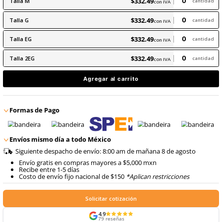
8
.
arnes
9
.
cascos
$
332
.
49
con IVA
$
332
.
49
Talla
M
con IVA
$
332
.
49
Talla
G
con IVA
$
332
.
49
Talla
EG
con IVA
$
332
.
49
Talla
2EG
con IVA
Agregar al carrito
Formas de Pago