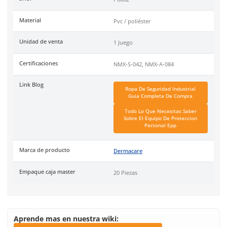
manchas o desgaste por oxidación. Color de alta visibilidad p
garantizar la seguridad del usuario en trabajos a la intemperi
presencia de agua. Medidas: M, G, EG, 2EG Unidad de venta: 1
Caja: 20 piezas. Certificación: NMX-S-042, NMX-A-084
DermaCare
es una marca de EPP (Equipo de protección perso
de 30 años en el mercado mexicano. Se ha posicionado dentr
top 3 marcas en su tipo por manejar productos de calidad, cer
y con garantía.
Especificaciones
Ficha técnica
Haz clic aquí para abrir P
SKU:
I-6002
Material
Pvc / poliéster
Unidad de venta
1 Juego