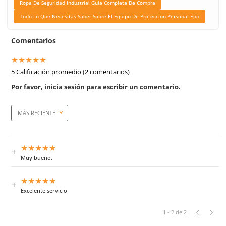
Certificaciones
NMX-S-042, NMX-A-084
Link Blog
Ropa De Seguridad Indu
Guia Completa De Co
Todo Lo Que Necesitas
Sobre El Equipo De Pro
Personal Epp
Marca de producto
Dermacare
Empaque caja master
20 Piezas
Aprende mas en nuestra wiki: