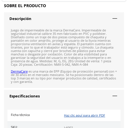
Envíos mismo día a todo México
Siguiente despacho de envío: 8:00 am de mañana 8 de 
Envío gratis en compras mayores a $5,000 mxn
Recibe entre 1-5 días
Costo de envío fijo nacional de $150
*Aplican restricci
Solicitar cotización
4.9
79
reseñas
SOBRE EL PRODUCTO
Descripción
Juego de impermeable de la marca DermaCare. Impermeable
seguridad industrial calibre 35 mm fabricado en PVC y poliést
Diseñado como un traje de dos piezas compuesto de chaquet
pantalón en color amarillo, protege al usuario de la lluvia mi
proporciona ventilación en axilas y espalda. El pantalón cuen
tirantes, por lo que el trabajador está seguro y cómodo. La 
cuenta con capucha y cierre por broches de plástico para evit