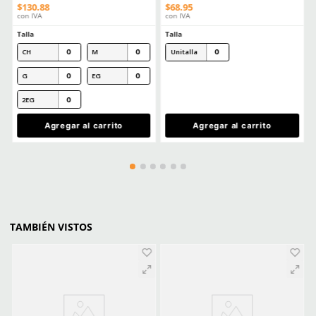
Excelente servicio
Enviado
6 meses atrás
por
Carlos G
1 - 2
d
Le doy 5 estrellas porque el vendedor se portó súper am
sacó de dudas rápido, me mandó el precio y el producto 
impecable. Se nota que es material del bueno.
Ver más
CLIENTES TAMBIÉN COMPRARON
Producto Destacado