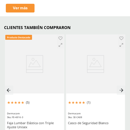
Ropa De Seguridad Industrial Guia Completa De Compra
Todo Lo Que Necesitas Saber Sobre El Equipo De Proteccion Pers
Comentarios
★
★
★
★
★
5 Calificación promedio
(2 comentarios)
Por favor, inicia sesión para escribir un comentario.
MÁS RECIENTE
★
★
★
★
★
Muy bueno.
Enviado
5 meses atrás
por
Jose Casados
★
★
★
★
★
Excelente protección y comodidad, me llegaron muy rap