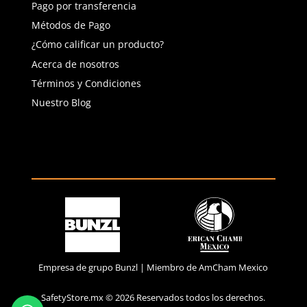
(81) 1538 6505
(81) 4858 5199
contacto@safetystore.mx
Río San Lorenzo 503 Col. Del
Valle, SPGG, NL.