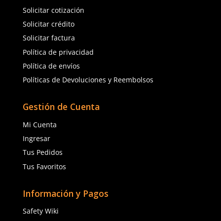
★
★
★
★
★
★
★
★
★
★
(
2
)
(
2
)
Dermacare
Dermacare
Sku
:
I-6002R
Sku
:
I-4249R
Traje impermeable de PVC y
Gabardina Impermeable
poliéster con reflejante
PVC y Poliéster con Ref
$
385
.
50
$
278
.
40
con IVA
con IVA
Talla
Talla
M
G
M
G
EG
2EG
EG
2E
Agregar al carrito
Agregar al ca