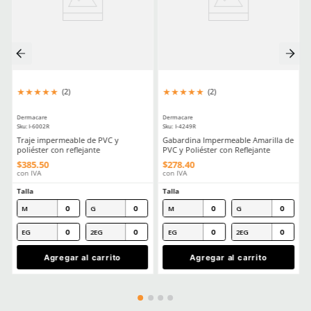
★
★
★
★
★
★
★
★
★
★
(
5
)
(
1
)
Dermacare
Dermacare
Sku
:
FE-4816-3
Sku
:
SE-CA08
Faja Lumbar Elástica con Triple
Casco de Seguridad Bla
Ajuste Unisex
$
130
.
88
$
68
.
95
con IVA
con IVA
Talla
Talla
CH
M
Unitalla
G
EG
2EG
Agregar al carrito
Agregar al ca