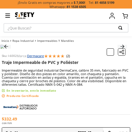
81 485
¡Envío Gratis en compras mayores a
$ 7,000!
81 1538 6505
¿Que Buscas?
TÉRMINOS MÁ
Ropa Industrial
Impermeables Y Mandiles
BUSCADOS
1
.
casco
★
★
★
★
★
Marca:
Dermacare
(
2
)
Sku
:
I-6002
2
.
botas
Traje Impermeable de PVC y Poliéster
3
.
chalecos
Impermeable de seguridad industrial DermaCare, calibre 35 mm, f
y poliéster. Diseño de dos piezas en color amarillo, con chaqueta y
4
.
guante
Cuenta con ventilación en axilas y espalda, tirantes en el pantalón,
chaqueta y cierre por broches de plástico. Color de alta visibilidad.
5
.
guantes
diferentes tallas. Certificado NMX-S-042 y NMX-A-084.
En inventario, envío inmediato
6
.
overol
Producto Certificado
7
.
lentes