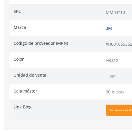
SKU:
MM-HY10
Marca
3M
Código de proveedor (MPN)
XH00165936
Color
Negro
Unidad de venta
1 par
Caja máster
20 piezas
Link Blog
Proteccion A