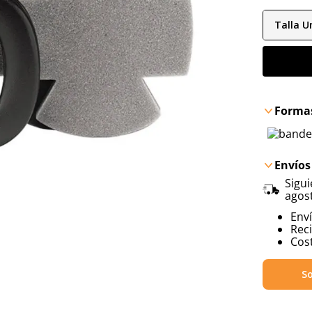
Talla
Un
Formas
Envíos
Sigu
agos
Env
Reci
Cost
So