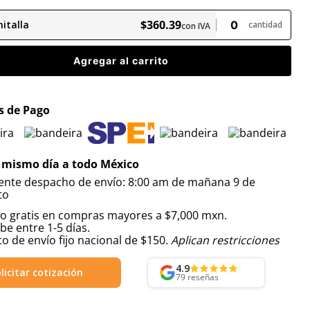
$
360
.
39
italla
cantidad
con IVA
Agregar al carrito
 de Pago
 mismo día a todo México
iente despacho de envío: 8:00 am de mañana 9 de
to
ío gratis en compras mayores a $7,000 mxn.
be entre 1-5 días.
o de envío fijo nacional de $150.
Aplican restricciones
4.9
licitar cotización
79
reseñas