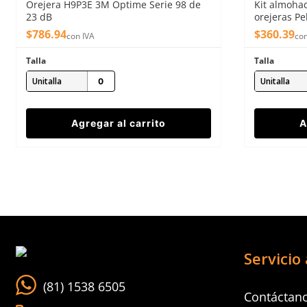
Orejera H9P3E 3M Optime Serie 98 de
Kit almoha
Enviar comentario
23 dB
orejeras Pe
$
786
.
94
$
360
.
39
con IVA
con
Talla
Talla
Unitalla
Unitalla
Agregar al carrito
A
Servicio 
(81) 1538 6505
Contáctan