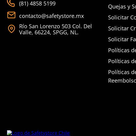
(81) 4858 5199
Quejas y S
contacto@safetystore.mx
Solicitar C
Río San Lorenzo 503 Col. Del
Solicitar C
Valle, 66224, SPGG, NL.
Solicitar F
Políticas d
Políticas d
Políticas 
Reembols