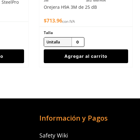
3M
Sku
:
MM-H9A
 SteelPro
Orejera H9A 3M de 25 dB
$
713
.
96
con IVA
Talla
Unitalla
to
Agregar al carrito
Información y Pagos
Safety Wiki