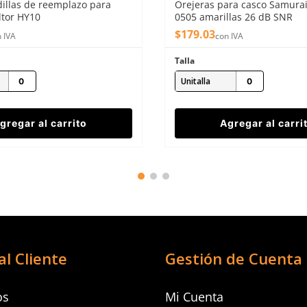
dillas de reemplazo para
Orejeras para casco Samurai
ltor HY10
0505 amarillas 26 dB SNR
$
179
.
03
 IVA
con IVA
Talla
Unitalla
gregar al carrito
Agregar al carri
al Cliente
Gestión de Cuenta
os
Mi Cuenta