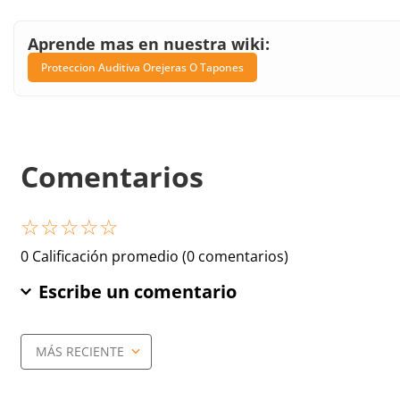
Aprende mas en nuestra wiki:
Proteccion Auditiva Orejeras O Tapones
Comentarios
☆
☆
☆
☆
☆
0 Calificación promedio
(0 comentarios)
Escribe un comentario
MÁS RECIENTE
Agregar comentario