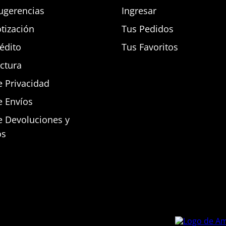
ugerencias
Ingresar
otización
Tus Pedidos
rédito
Tus Favoritos
actura
e Privacidad
e Envíos
de Devoluciones y
os