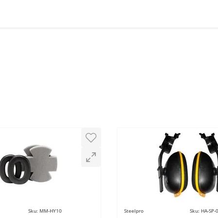
Sku
:
MM-HY10
Steelpro
Sku
:
HA-SP-