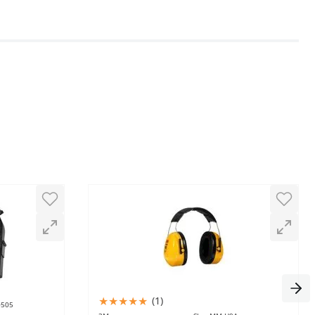
★
★
★
★
★
(
1
)
0505