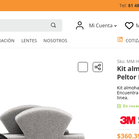
81 4
Mi Cuenta
M
RESPIRACIÓN
LENTES
NOSOTROS
Sku
:
MM-H
Kit al
Peltor
Kit almoh
Encuentra 
linea.
En inve
$
360
.
3