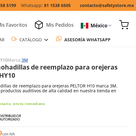
858 5199
81 1538 6505
contacto@safetystore.mx
is Favoritos
Mis Pedidos
México
COTIZAR
CATÁLOGO
ASESORÍA WH
Y10
Marca:
3M
mohadillas de reemplazo para orejeras
 HY10
adillas de reemplazo para orejeras PELTOR H10 marca 3M.
productos auditivos de alta calidad en nuestra tienda en
ntario, envío inmediato
9
con IVA