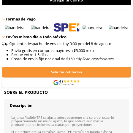
$
484
.
93
8
.
arnes
con IVA
9
.
cascos
$
484
.
93
Talla
con IVA
Agregar al carrito
Formas de Pago
Envíos mismo día a todo México
Siguiente despacho de envío: Hoy 3:00 pm del 8 de ago
Envío gratis en compras mayores a $5,000 mxn
Recibe entre 1-5 días
Costo de envío fijo nacional de $150
*Aplican restricci
Solicitar cotización