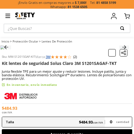
81 485
¡Envío Gratis en compras mayores a
$ 7,000!
81 1538 6505
¿Que Buscas?
TÉRMINOS MÁ
Protección Ocular
Lentes De Protección
BUSCADOS
1
.
casco
★
★
★
★
☆
Marca:
3M
(
2
)
Sku
:
MM-S1201SGAF-KIT
2
.
botas
Kit lentes de seguridad Solus Claro 3M S1201SAGA
3
.
chalecos
Junta flexible TPE para un mejor ajuste y reducir lesiones. Incluye pat
banda elástica. Recubrimiento Scotchgard™ duradero. Lentes de po
4
.
guante
protección UV.
5
.
guantes
En inventario, envío inmediato
6
.
overol
7
.
lentes