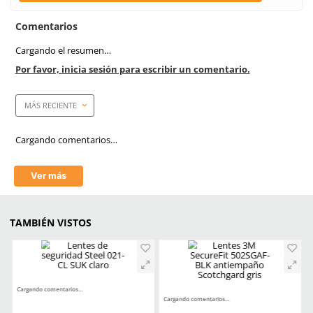
Como Prolongar La Vida 
Tus Lentes De Protec
Industrial
Filtro UV
Si
Empaque caja master
20 piezas
Tecnología
Antiempañante/Antifog
Aprende mas en nuestra wiki:
Todo Lo Que Debes Saber Sobre Lentes Y Goggles De Seguridad
Trabajo
Seguridad Ocular Los Sectores Y El Equipo Correspondiente
Como Prolongar La Vida Util De Tus Lentes De Proteccion Industria