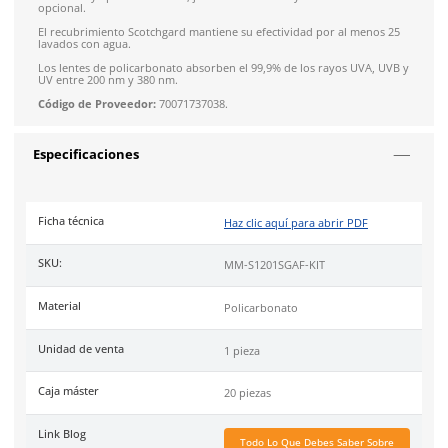
4.9
79
reseñas
SOBRE EL PRODUCTO
Descripción
La junta flexible TPE se ajusta adecuadamente a la cara del us
proporcionando un mejor ajuste, lo que reduce aún más la
probabilidad de lesiones causadas por proyecciones.
El kit incluye patilla extraíble, junta TPE extraíble y banda elás
opcional.
El recubrimiento Scotchgard mantiene su efectividad por al 
lavados con agua.
Los lentes de policarbonato absorben el 99,9% de los rayos 
UV entre 200 nm y 380 nm.
Código de Proveedor:
70071737038.
Especificaciones