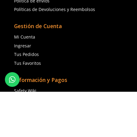
2EG
9
10
Agregar al carrito
Agregar al ca
TAMBIÉN VISTOS
Cargando comentarios…