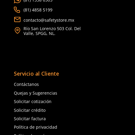
Cargando comentarios…
Cargando comentarios…
Dermacare
Dermacare
Sku
:
FE-4816-3
Sku
:
51-625
Faja Lumbar Elástica con Triple
Guantes anticorte Derm
Ajuste Unisex
625 polietileno (AD) niv
$
130
.
88
$
85
.
19
con IVA
con IVA
Talla
Talla
CH
M
5
6
G
EG
7
8