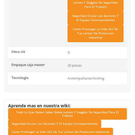
Ficha técnica
Haz clic aquí para abrir P
SKU:
MM-S1201SGAF-KIT
Material
Policarbonato
Unidad de venta
1 pieza
Caja máster
20 piezas
Link Blog
Todo Lo Que Debes Sabe
Lentes Y Goggles De Se
Para El Trabajo
Seguridad Ocular Los Se
El Equipo Correspond