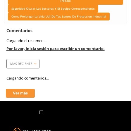
Color de mica
Gris claro
Armazon
Azul/gris
Anti-empañante
Si
Anti-rayaduras
Si
Filtro UV
Si
Empaque caja master
20 piezas
Mica
Gris/Oscuro
Tecnología
Antiempañante/Antifog