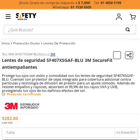
81 485
¡Envío Gratis en compras mayores a
$ 7,000!
81 1538 6505
¿Que Buscas?
TÉRMINOS MÁ
Protección Ocular
Lentes De Protección
BUSCADOS
1
.
casco
Marca:
3M
Sku
:
MM-SF407XSGAF-BLU
Lentes de seguridad SF407XSGAF-BLU 3M SecureFi
2
.
botas
antiempañantes
3
.
chalecos
Protege tus ojos con estilo y comodidad con los lentes de segurid
BLU. Cuentan con protector de cejas integrado para cobertura adic
4
.
guante
partículas y tecnología de difusión de presión para un ajuste cóm
resistet empaños y rayones, absorben el 99,9% de los rayos UVA y 
5
.
lentes
protegiendo tus ojos de los dañinos efectos del sol.
Producto Certificado
6
.
guantes
7
.
overol