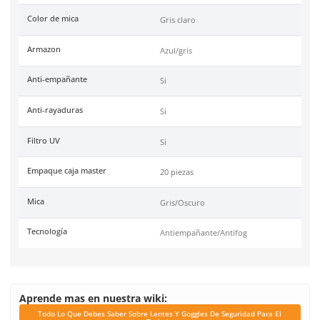
Tipo
Antirrayaduras
Unidad de venta
1 pieza
Caja máster
20 piezas
Certificaciones
ANSI Z87.1-2015
Link Blog
Todo Lo Que Debes Sabe
Lentes Y Goggles De Se
Para El Trabajo
Seguridad Ocular Los Se
El Equipo Correspond
Como Prolongar La Vida 
Tus Lentes De Protec
Industrial