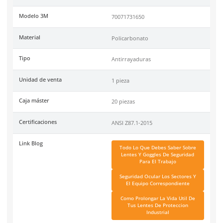
partículas y tecnología de difusión de presión para un 
cómodo.
Fabricados con recubrimiento 3M Scotchgard Antiemp
resistir empaño y rayones, mejorando el rendimiento 
ambientes húmedos.
Los lentes de policarbonato absorben el 99,9% de los 
y UVB, y un puente nasal suave reduce el deslizamiento
Código de Proveedor:
70071731650.
Especificaciones
Ficha técnica
Haz clic aquí para abrir P
SKU:
MM-SF407XSGAF-BLU
Modelo 3M
70071731650
Material
Policarbonato