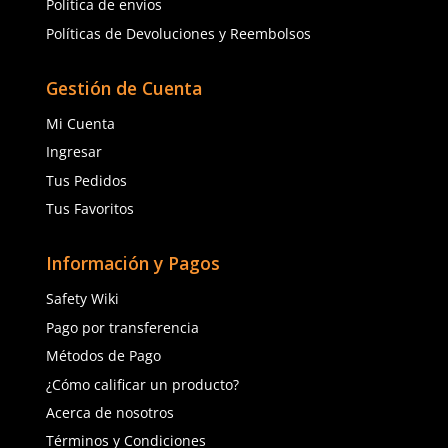
Ver más
TAMBIÉN VISTOS
Cargando comentarios…
Cargando comentarios…
Sku
:
AL012CL
Sku
:
AL-SP-10045
Lentes de seguridad Steel AL012CL
Lente Runner Gris Ant