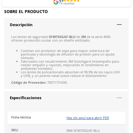
Envíos mismo día a todo México
Siguiente despacho de envío: 8:00 am de mañana 11 de
Envío gratis en compras mayores a $5,000 mxn
Recibe entre 1-5 días
Costo de envío fijo nacional de $150
*Aplican restricci
Solicitar cotización
4.9
79
reseñas
SOBRE EL PRODUCTO
Descripción
Los lentes de seguridad
SF407XSGAF-BLU
de
3M
de la serie 4
ofrecen protección ocular con un diseño estilizado.
Cuentan con protector de cejas para mayor cobertura 