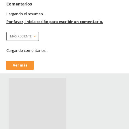
Armazon
metálico con resorte amo
de acero
Anti-rayaduras
Si
Filtro UV
Si
Empaque caja master
300 Piezas
Mica
Espejo
Tecnología
Antirayaduras
Aprende mas en nuestra wiki:
Todo Lo Que Debes Saber Sobre Lentes Y Goggles De Seguridad