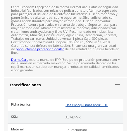
Costo de envío fijo nacional de $150
*Aplican restricci
Solicitar cotización
4.9
79
reseñas
SOBRE EL PRODUCTO
Descripción
Lente Freedom Espejeado de la marca DermaCare. Gafas de 
industrial fabricados con micas de policarbonato oftálmico e
para proteger al usuario de fuentes de luz intensa. Diseño 
panorámico de alta calidad, sobre soporte metálico, adicion
gomas antideslizantes para mayor comodidad. Diseño innova
Protección contra partículas en el área de trabajo. Soporte n
mayor comodidad. Altamente resistente a impactos, adiciona
tratamiento antirayaduras y filtro UV. Recomendado en indus
Automotriz, Mineras, Construcción, Agricultura, Decoración, F
Trabajos en carretera. Unidad de venta: 1 pieza Caja: 300 piez
Certificación: Conformidad Europea EN166:2001, ANSI Z87.1-2
Garantía contra defecto de fabricación. Encuentra una gran 
de
productos de protección ocular
de alta calidad en nuestra