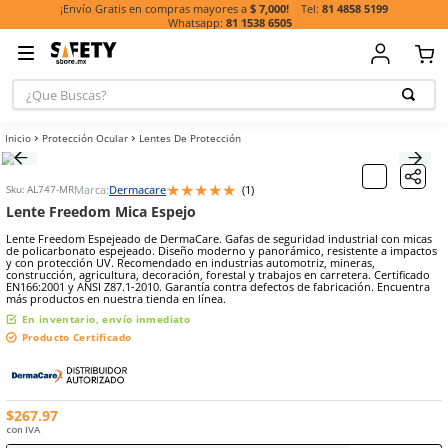
81 485
¡Envío Gratis en compras mayores a
$ 7,000!
81 1538 6505
¿Que Buscas?
TÉRMINOS MÁ
Protección Ocular
Lentes De Protección
BUSCADOS
1
.
guante
★
★
★
★
★
Marca:
Dermacare
(
1
)
Sku
:
AL747-MR
2
.
casco
Lente Freedom Mica Espejo
3
.
botas
Lente Freedom Espejeado de DermaCare. Gafas de seguridad indust
de policarbonato espejeado. Diseño moderno y panorámico, resist
4
.
chalecos
y con protección UV. Recomendado en industrias automotriz, miner
construcción, agricultura, decoración, forestal y trabajos en carrete
5
.
lentes
EN166:2001 y ANSI Z87.1-2010. Garantía contra defectos de fabricac
más productos en nuestra tienda en línea.
7
.
overol
En inventario, envío inmediato
Producto Certificado
8
.
guantes