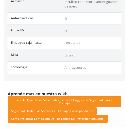
Unidad de venta
Pieza
Certificaciones
Conformidad Europea EN
, ANSI 78.1-2010
Link Blog
Todo Lo Que Debes Sabe
Lentes Y Goggles De Se
Para El Trabajo
Seguridad Ocular Los Se
El Equipo Correspond
Como Prolongar La Vida 
Tus Lentes De Protec
Industrial
Color de mica
Espejo