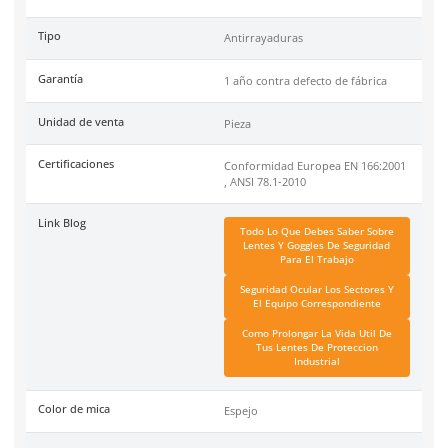
linea.
DermaCare
es una marca de EPP (Equipo de protección perso
de 30 años en el mercado mexicano. Se ha posicionado dentr
top 3 marcas en su tipo por manejar productos de calidad, cer
y con garantía.
Especificaciones
Ficha técnica
Haz clic aquí para abrir P
SKU:
AL747-MR
Material
Policarbonato
Tipo
Antirrayaduras
Garantía
1 año contra defecto de f