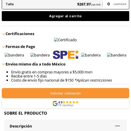
9
.
retractil
10
.
arnes
$
267
.
97
con IVA
$
267
.
97
Talla
con IVA
Agregar al carrito
Certificaciones
Formas de Pago
Envíos mismo día a todo México
Envío gratis en compras mayores a $5,000 mxn
Recibe entre 1-5 días