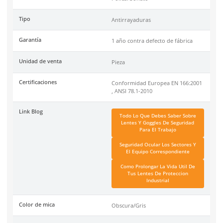
linea.
DermaCare
es una marca de EPP (Equipo de protección perso
de 30 años en el mercado mexicano. Se ha posicionado dentr
top 3 marcas en su tipo por manejar productos de calidad, cer
y con garantía.
Especificaciones
Ficha técnica
Haz clic aquí para abrir P
SKU:
AL747-GR
Material
Policarbonato
Tipo
Antirrayaduras
Garantía
1 año contra defecto de f