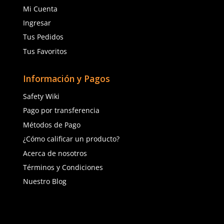
TAMBIÉN VISTOS
Cargando comentarios…
Cargando comentarios…
Sku
:
SUK-021GR
Sku
:
AL-439-IN
Lentes de seguridad Steel 021GR
Lente Tycoon Mica In &
SUK gris
$
17
.
43
$
62
.
86
con IVA
con IVA
Talla
Talla