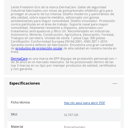
Costo de envío fijo nacional de $150
*Aplican restricci
Solicitar cotización
4.9
79
reseñas
SOBRE EL PRODUCTO
Descripción
Lente Freedom Gris de la marca DermaCare. Gafas de seguri
industrial fabricados con micas de policarbonato oftálmico gr
proteger al usuario de luz intensa. Diseño moderno y panor
alta calidad, sobre soporte metálico, adicionado con gomas
antideslizantes para mayor comodidad. Diseño innovador. Pr
contra partículas en el área de trabajo. Soporte nasal para m
comodidad. Altamente resistente a impactos, adicionados co
tratamiento antirayaduras y filtro UV. Recomendado en indus
Automotriz, Mineras, Construcción, Agricultura, Decoración, F
Trabajos en carretera. Unidad de venta: 1 pieza Caja: 300 piez
Certificación: Conformidad Europea EN166:2001, ANSI Z87.1-2
Garantía contra defecto de fabricación. Encuentra una gran 
de
productos de protección ocular
de alta calidad en nuestra