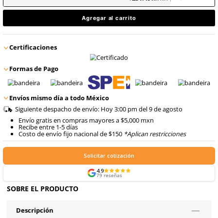
8
.
arnes
$
231
.
49
10
.
cascos
con IVA
$
231
.
49
Talla
con IVA
Agregar al carrito
Certificaciones
Formas de Pago
Envíos mismo día a todo México
Siguiente despacho de envío: Hoy 3:00 pm del 9 de ago
Envío gratis en compras mayores a $5,000 mxn
Recibe entre 1-5 días