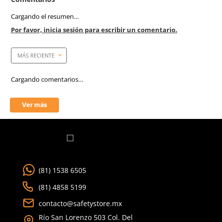
Armazon
Metálico
Anti-rayaduras
Si
Filtro UV
Si
Empaque caja master
300 Piezas
Mica
Gris/Oscuro
Tecnología
Antirayaduras
Aprende mas en nuestra wiki:
Todo Lo Que Debes Saber Sobre Lentes Y Goggles De Seguridad
Trabajo