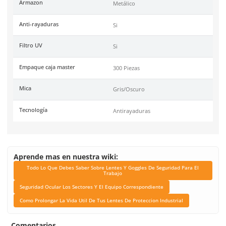
Unidad de venta
Pieza
Certificaciones
Conformidad Europea EN
, ANSI 78.1-2010
Link Blog
Todo Lo Que Debes Sabe
Lentes Y Goggles De Se
Para El Trabajo
Seguridad Ocular Los Se
El Equipo Correspond
Como Prolongar La Vida 
Tus Lentes De Protec
Industrial
Color de mica
Obscura/Gris