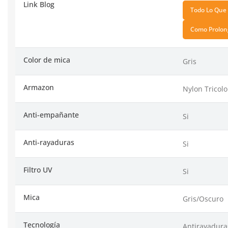
Link Blog
Todo Lo Que 
Como Prolong
Color de mica
Gris
Armazon
Nylon Tricolo
Anti-empañante
Si
Anti-rayaduras
Si
Filtro UV
Si
Mica
Gris/Oscuro
Tecnología
Antirayadura