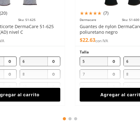
★
★
★
★
★
(
20
)
(
7
)
Sku
:
51-625
Dermacare
Sku
:
51-600
ticorte DermaCare 51-625
Guantes de nylon DermaCar
(AD) nivel C
poliuretano negro
$
22
.
63
IVA
con IVA
Talla
6
5
6
8
7
8
10
9
10
gregar al carrito
Agregar al carri