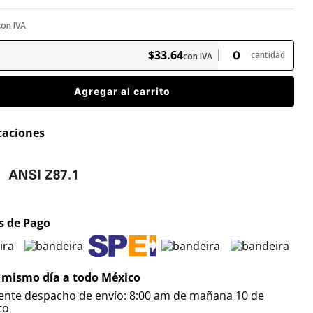
con IVA
$
33
.
64
cantidad
con IVA
Agregar al carrito
icaciones
 de Pago
 mismo día a todo México
iente despacho de envío: 8:00 am de mañana 10 de
to