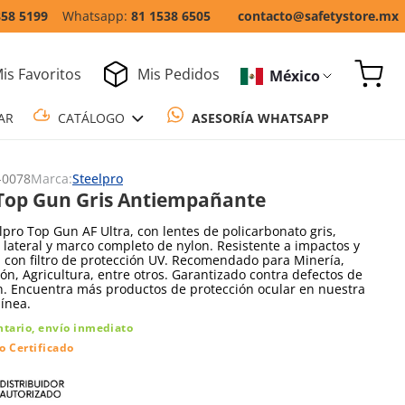
858 5199
81 1538 6505
contacto@safetystore.mx
is Favoritos
Mis Pedidos
México
COTIZAR
CATÁLOGO
ASESORÍA WH
-0078
Marca:
Steelpro
Top Gun Gris Antiempañante
lpro Top Gun AF Ultra, con lentes de policarbonato gris,
 lateral y marco completo de nylon. Resistente a impactos y
 con filtro de protección UV. Recomendado para Minería,
ón, Agricultura, entre otros. Garantizado contra defectos de
n. Encuentra más productos de protección ocular en nuestra
línea.
ntario, envío inmediato
o Certificado