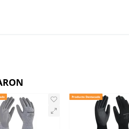
RARON
ado
Producto Destacado