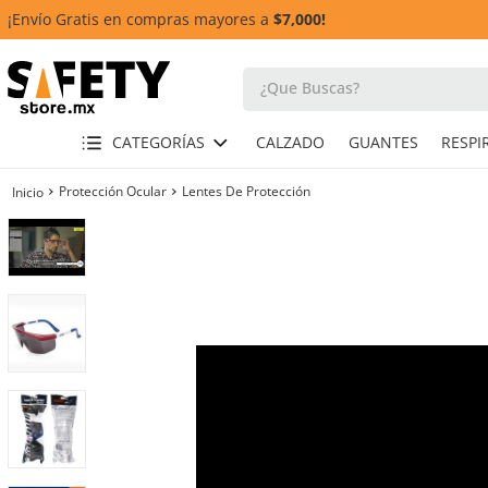
¡Envío Gratis en compras mayores a
$7,000!
¿Que Buscas?
TÉRMINOS MÁS BUSCADOS
CATEGORÍAS
CALZADO
GUANTES
1
.
casco
Protección Ocular
Lentes De Protección
2
.
botas
3
.
chalecos
4
.
guante
5
.
lentes
6
.
guantes
7
.
overol
8
.
arnes
10
.
cascos