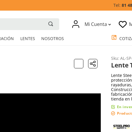
81 4
Mi Cuenta
M
RESPIRACIÓN
LENTES
NOSOTROS
Sku
:
AL-SP
Lente 
Lente Stee
protección
rayaduras,
Construcci
fabricació
tienda en 
En inve
Product