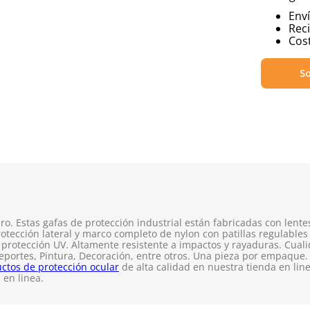
Env
Reci
Cost
So
o. Estas gafas de protección industrial están fabricadas con lente
rotección lateral y marco completo de nylon con patillas regulable
de protección UV. Altamente resistente a impactos y rayaduras. C
Deportes, Pintura, Decoración, entre otros. Una pieza por empaque
ctos de protección ocular
de alta calidad en nuestra tienda en li
 en linea.