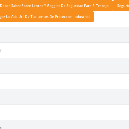
Debes Saber Sobre Lentes Y Goggles De Seguridad Para El Trabajo
Seguri
ar La Vida Util De Tus Lentes De Proteccion Industrial
r
s