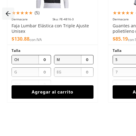
★
★
★
★
★
★
★
★
★
★
(
5
)
Dermacare
Sku
:
FE-4816-3
Dermacare
Enviar comentario
Faja Lumbar Elástica con Triple Ajuste
Guantes an
Unisex
polietileno 
$
130
.
88
$
85
.
19
con IVA
con 
Talla
Talla
CH
M
5
G
EG
7
2EG
9
Agregar al carrito
A