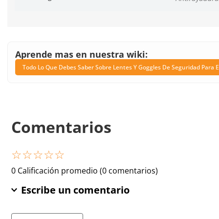
Aprende mas en nuestra wiki:
Todo Lo Que Debes Saber Sobre Lentes Y Goggles De Seguridad Para E
Comentarios
☆
☆
☆
☆
☆
0 Calificación promedio
(0 comentarios)
Escribe un comentario