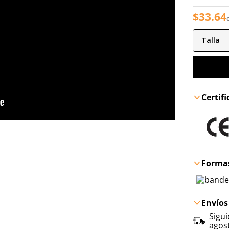
$
33
.
64
Talla
Certif
Formas
Envíos
Sigu
agos