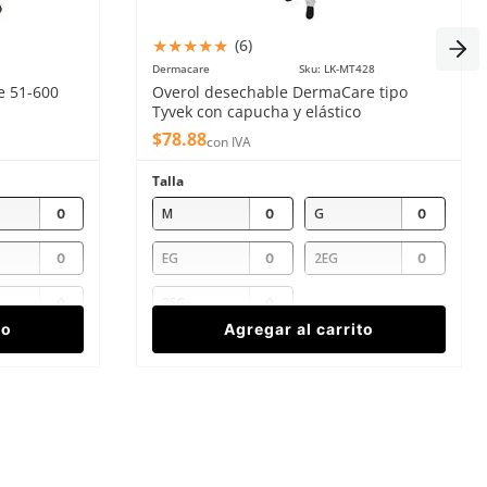
★
★
★
★
★
(
6
)
Dermacare
Sku
:
LK-MT428
e 51-600
Overol desechable DermaCare tipo
Tyvek con capucha y elástico
$
78
.
88
con IVA
Talla
M
G
EG
2EG
3EG
to
Agregar al carrito