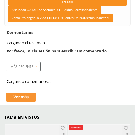
Link Blog
Todo Lo Que Debes Sabe
Lentes Y Goggles De Se
Para El Trabajo
Seguridad Ocular Los Se
El Equipo Correspond
Como Prolongar La Vida 
Tus Lentes De Protec
Industrial
Mica
Gris/Oscuro
Tecnología
Filtro UV
Aprende mas en nuestra wiki:
Todo Lo Que Debes Saber Sobre Lentes Y Goggles De Seguridad