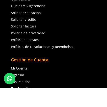
antiempaño Scotchgard gris
BearKat BK policarbona
$
217
.
87
$
57
.
54
$
48
.
91
con IVA
con IVA
Talla
Talla
Agregar al carrito
Agregar al ca
(81) 1538 6505