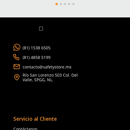
TAMBIÉN VISTOS
15% OFF
3M
MCR Safety
Sku
:
MM-SF502SGAF-BLK
Sku
:
MCR-BK112AF
Lentes 3M SecureFit 502SGAF-BLK
Lente antiempaño MCR