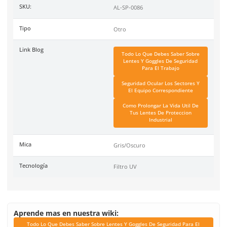
Lente Steelpro Top Gun de la marca Steelpro. Estas gafas de 
industrial están fabricadas con lentes de policarbonato con t
protege al trabajador de fuentes de luz de baja intensidad. P
lateral y marco completo de nylon con patillas regulables de 
angular, que proporcionan un ajuste seguro al usuario. Filtr
protección de 99.9% de protección UV. Altamente resistente 
y rayaduras. Cualidades antiempañantes. Recomendados par
Minería, Construcción, Agricultura, Laboratorios, Deportes, P
Decoración, entre otros. Una pieza por empaque. Garantizad
inconformidad y defectos de fabricación.
Especificaciones
Ficha técnica
Haz clic aquí para abrir P
SKU:
AL-SP-0086
Tipo
Otro