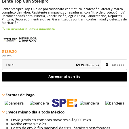
8
.
arnes
10
.
cascos
Marca:
Steelpro
Sku
:
AL-SP-0086
Lente Top Gun Steelpro
Lente Steelpro Top Gun de policarbonato con tintura, protección la
completo de nylon. Resistente a impactos y rayaduras, con filtro de
Recomendados para Minería, Construcción, Agricultura, Laboratori
Pintura, Decoración, entre otros. Garantizados contra inconformid
fabricación.
En inventario, envío inmediato
$
139
.
20
con IVA
$
139
.
20
Talla
con IVA
Agregar al carrito