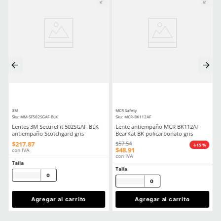
Trabajo
Seguridad Ocular Los Sectores Y El Equipo Correspondiente
Como Prolongar La Vida Util De Tus Lentes De Proteccion Industria
Comentarios
Cargando el resumen…
Por favor, inicia sesión para escribir un comentario.
MÁS RECIENTE
Cargando comentarios…
Ver más