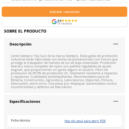
Formas de Pago
Envíos mismo día a todo México
Envío gratis en compras mayores a $5,000 mxn
Recibe entre 1-5 días
Costo de envío fijo nacional de $150
*Aplican restricci
Solicitar cotización
4.9
79
reseñas
SOBRE EL PRODUCTO
Descripción