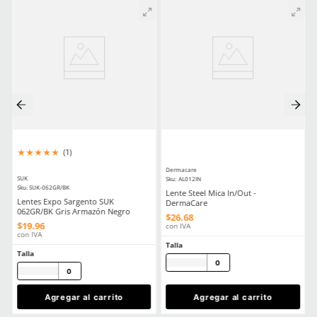
★
★
★
★
★
★
★
★
★
★
(
20
)
(
5
)
Dermacare
Dermacare
Sku
:
51-625
Sku
:
FE-4816-3
Guantes anticorte DermaCare 51-
Faja Lumbar Elástica co
625 polietileno (AD) nivel C
Ajuste Unisex
$
85
.
19
$
130
.
88
con IVA
con IVA
Talla
Talla
5
6
CH
M