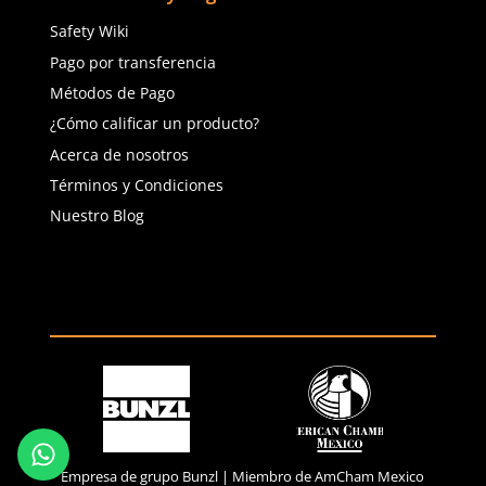
(81) 1538 6505
(81) 4858 5199
contacto@safetystore.mx
Río San Lorenzo 503 Col. Del
Valle, SPGG, NL.