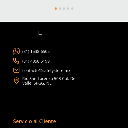
7
8
G
EG
9
10
2EG
Agregar al carrito
Agregar al ca
TAMBIÉN VISTOS