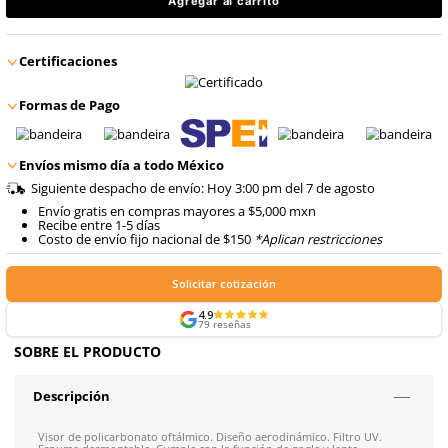
$
266
.
80
9
.
arnes
con IVA
10
.
cascos
$
266
.
80
Talla
con IVA
Agregar al carrito
Certificaciones
Formas de Pago
Envíos mismo día a todo México
Siguiente despacho de envío: Hoy 3:00 pm del 7 de ago
Envío gratis en compras mayores a $5,000 mxn
Recibe entre 1-5 días
Costo de envío fijo nacional de $150
*Aplican restricci