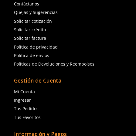
★
★
★
★
★
(
1
)
Dermacare
SUK
Sku
:
AL012IN
Sku
:
SUK-062GR/BK
Lente Steel Mica In/Out 
Lentes Expo Sargento SUK
DermaCare
062GR/BK Gris Armazón Negro
$
26
.
68
$
19
.
96
con IVA
con IVA
Talla
Talla
Agregar al carrito
Agregar al ca