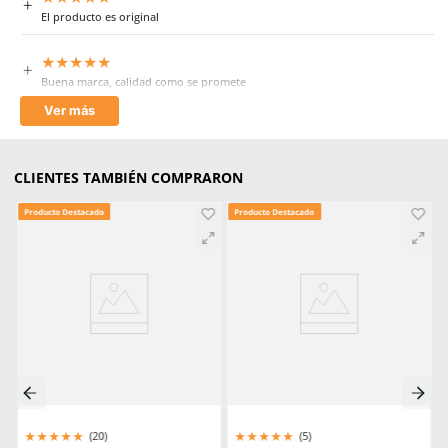
Aprende mas en nuestra wiki:
Todo Lo Que Debes Saber Sobre Lentes Y Goggles De Seguridad
Trabajo
Seguridad Ocular Los Sectores Y El Equipo Correspondiente
Como Prolongar La Vida Util De Tus Lentes De Proteccion Industria
Comentarios
★
★
★
★
★
5 Calificación promedio
(4 comentarios)
Escribe un comentario
MÁS RECIENTE
Agregar comentario
Título