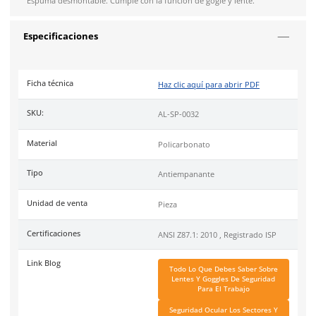
Solicitar cotización
4.9
79
reseñas
SOBRE EL PRODUCTO
Descripción
Visor de policarbonato oftálmico. Diseño aerodinámico. Filtr
Espuma desmontable. Cumple con la función de gogle y lente
Especificaciones
Ficha técnica
Haz clic aquí para abrir P
SKU:
AL-SP-0032