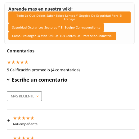
Color de mica
Clara
Armazon
Negro de nylon e inserto
hipoalergénico
Anti-empañante
Si
Anti-rayaduras
Si
Filtro UV
Si
Mica
Claro/Transparente
Tecnología
Antiempañante/Antifog