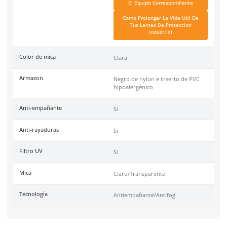
Material
Policarbonato
Tipo
Antiempanante
Unidad de venta
Pieza
Certificaciones
ANSI Z87.1: 2010 , Registr
Link Blog
Todo Lo Que Debes Sabe
Lentes Y Goggles De Se
Para El Trabajo
Seguridad Ocular Los Se
El Equipo Correspond
Como Prolongar La Vida 
Tus Lentes De Protec
Industrial