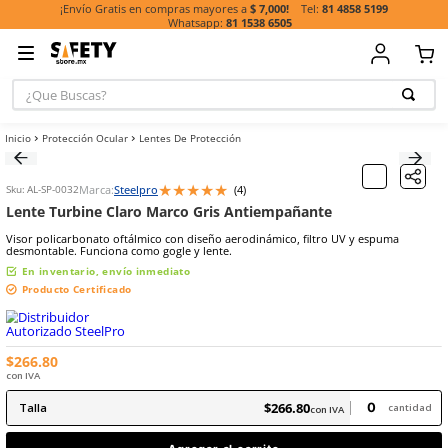
81 485
¡Envío Gratis en compras mayores a
$ 7,000!
81 1538 6505
¿Que Buscas?
TÉRMINOS MÁ
Protección Ocular
Lentes De Protección
BUSCADOS
1
.
casco
★
★
★
★
★
Marca:
Steelpro
(
4
)
Escribe un comentario
Sku
:
AL-SP-0032
2
.
guante
Lente Turbine Claro Marco Gris Antiempañante
3
.
botas
Visor policarbonato oftálmico con diseño aerodinámico, filtro UV 
desmontable. Funciona como gogle y lente.
4
.
chalecos
En inventario, envío inmediato
5
.
lentes
Producto Certificado
6
.
overol
7
.
guantes