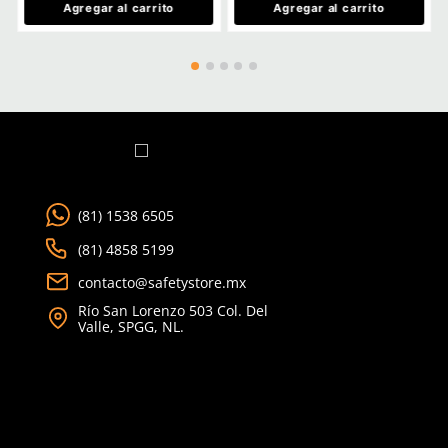
TAMBIÉN VISTOS
Safety Store
Safety Store
Sku
:
SE-UZA-2535
Sku
:
SE-SED-3020
Letrero de uso obligatorio de
Letrero salida de emer
zapato de seguridad azul 25x35
vista verde 30x20cm
$
71
.
91
$
56
.
61