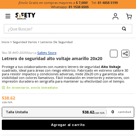
81 485
¡Envío Gratis en compras mayores a
$ 7,000!
81 1538 6505
¿Que Buscas?
TÉRMINOS MÁ
Seguridad Varios
Letreros De Seguridad
BUSCADOS
1
.
casco
Marca:
Safety Store
Sku
:
SE-AVO-2020
Letrero de seguridad alto voltaje amarillo 20x20
2
.
botas
Protege a tus colaboradores con nuestro letrero de seguridad
Alto
3
.
chalecos
cuadrado, ideal para áreas con riesgo eléctrico. Fabricado en estire
para resistir impactos y condiciones adversas, mide 20x20 cm y gara
visibilidad con colores llamativos. Fácil instalación en interiores y e
4
.
guante
impresión duradera en serigrafía para mantener su efectividad con 
5
.
lentes
En inventario, envío inmediato
6
.
guantes
$
38
.
62
con IVA
7
.
overol