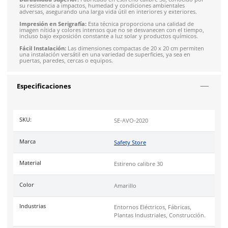
Descripción
Protege a tu equipo y tus instalaciones con nuestro letrero d
seguridad
Alto Voltaje
cuadrado. Diseñado para advertir sob
con riesgo eléctrico, este letrero es esencial para cualquier e
donde se manejen equipos de alta tensión.
Alta Visibilidad:
Con un diseño llamativo en fondo amarillo y
negro, garantiza que la advertencia de alto voltaje no pase
desapercibida y cumpla con la NOM 003 Segob.
Durabilidad Superior:
Fabricado en estireno calibre 30, cono
su resistencia a impactos, humedad y condiciones ambientale
adversas, asegurando una larga vida útil en interiores y exter
Impresión en Serigrafía:
Esta técnica proporciona una calid
imagen nítida y colores intensos que no se desvanecen con el
incluso bajo exposición constante a luz solar y productos quí
Fácil Instalación:
Las dimensiones compactas de 20 x 20 cm 
una instalación versátil en una variedad de superficies, ya sea
puertas, paredes, cercas o equipos.
Especificaciones