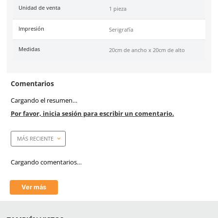
SKU:
SE-AVO-2020
Marca
Safety Store
Material
Estireno calibre 30
Color
Amarillo
Industrias
Entornos Eléctricos, Fábri
Plantas Industriales, Cons
Unidad de venta
1 pieza
Impresión
Serigrafía