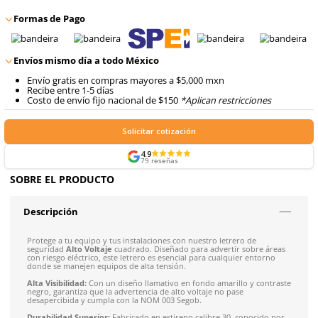
8
.
arnes
$
38
.
62
Talla
Unitalla
con IVA
10
.
cascos
Agregar al carrito
Formas de Pago
Envíos mismo día a todo México
Envío gratis en compras mayores a $5,000 mxn
Recibe entre 1-5 días
Costo de envío fijo nacional de $150
*Aplican restricci
Solicitar cotización
4.9
79
reseñas
SOBRE EL PRODUCTO