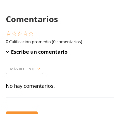
Comentarios
☆
☆
☆
☆
☆
0 Calificación promedio
(0 comentarios)
Escribe un comentario
MÁS RECIENTE
Agregar comentario
Título
No hay comentarios.
Califica el producto de 1 a 5 estrellas
★
★
★
★
★