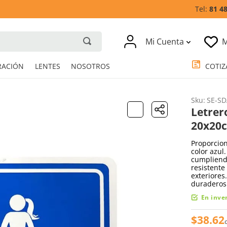
81 4
Mi Cuenta
M
RESPIRACIÓN
LENTES
NOSOTROS
Sku
:
SE-SD
Letrer
20x20
Proporcion
color azul
cumpliendo
resistente
exteriores
duraderos.
En inve
$
38
.
62