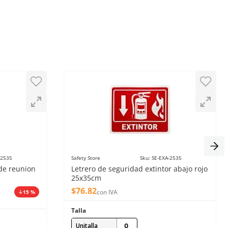
-2535
Safety Store
Sku
:
SE-EXA-2535
de reunion
Letrero de seguridad extintor abajo rojo
25x35cm
$
76
.
82
con IVA
15 %
Talla
Unitalla