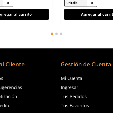
Unitalla
gregar al carrito
Agregar al carri
al Cliente
Gestión de Cuenta
os
Mi Cuenta
ugerencias
Ingresar
otización
Tus Pedidos
rédito
Tus Favoritos