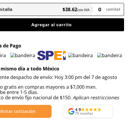
$
38
.
62
italla
cantidad
con IVA
Agregar al carrito
 de Pago
 mismo día a todo México
iente despacho de envío: Hoy 3:00 pm del 7 de agosto
ío gratis en compras mayores a $7,000 mxn.
be entre 1-5 días.
o de envío fijo nacional de $150.
Aplican restricciones
4.9
licitar cotización
79
reseñas