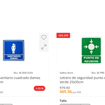
15% OFF
Sku
:
SE-SDA-2020
Safety Store
Sku
:
SE-PRE
 sanitario cuadrado damas
Letrero de seguridad punto 
cm
verde 25x35cm
$
76
.
82
15 %
$
65
.
30
IVA
con IVA
Talla