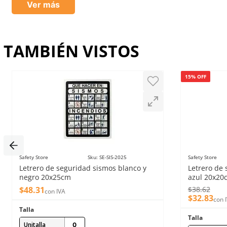
Ver más
Tu nombre
TAMBIÉN VISTOS
Dirección de email
15% OFF
Escribe un comentario
Safety Store
Sku
:
SE-SIS-2025
Safety Store
Letrero de seguridad sismos blanco y
Letrero de
Enviar comentario
negro 20x25cm
azul 20x20
$
48
.
31
$
38
.
62
con IVA
$
32
.
83
con 
Talla
Talla
Unitalla