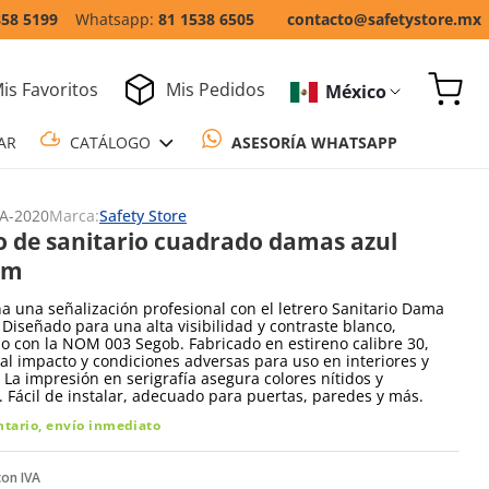
858 5199
81 1538 6505
contacto@safetystore.mx
is Favoritos
Mis Pedidos
México
COTIZAR
CATÁLOGO
ASESORÍA WH
A-2020
Marca:
Safety Store
o de sanitario cuadrado damas azul
cm
a una señalización profesional con el letrero Sanitario Dama
. Diseñado para una alta visibilidad y contraste blanco,
 con la NOM 003 Segob. Fabricado en estireno calibre 30,
 al impacto y condiciones adversas para uso en interiores y
. La impresión en serigrafía asegura colores nítidos y
 Fácil de instalar, adecuado para puertas, paredes y más.
ntario, envío inmediato
con IVA