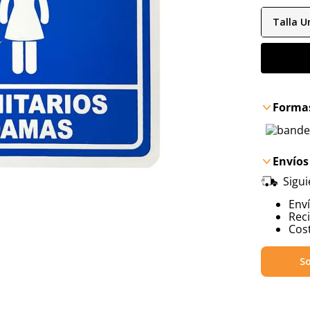
Talla
Un
Formas
Envíos
Sigu
Env
Reci
Cost
So