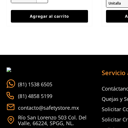
Unitalla
Agregar al carrito
A
Servicio 
(81) 1538 6505
Contáctan
(81) 4858 5199
Quejas y S
contacto@safetystore.mx
Solicitar C
Río San Lorenzo 503 Col. Del
Solicitar C
Valle, 66224, SPGG, NL.