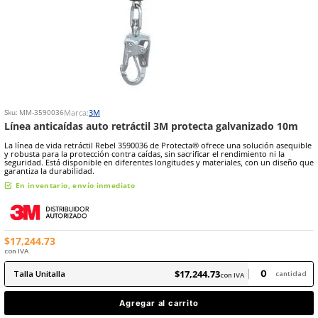
8
.
arnes
10
.
cascos
Marca:
3M
Sku
:
MM-3590036
Línea anticaídas auto retráctil 3M protecta galvan
La línea de vida retráctil Rebel 3590036 de Protecta® ofrece una so
y robusta para la protección contra caídas, sin sacrificar el rendimie
seguridad. Está disponible en diferentes longitudes y materiales, c
garantiza la durabilidad.
En inventario, envío inmediato