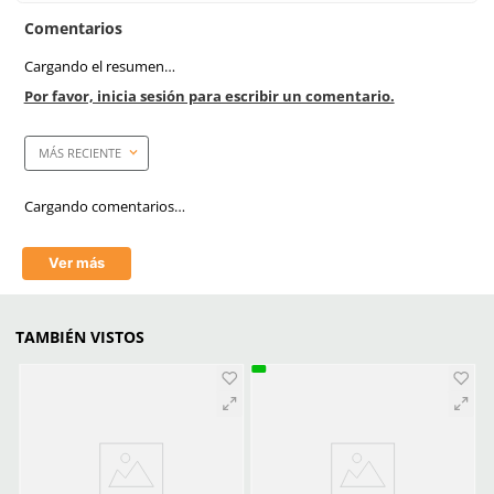
Unidad de venta
1 pieza
Caja máster
1 pieza
Link Blog
Equipo De Proteccion P
Epp Esencial Para Trab
Alturas
Normas Y Regulacione
Equipos De Proteccion P
Epp Lo Que Debes S
Marca de producto
3M
Talla
Unitalla