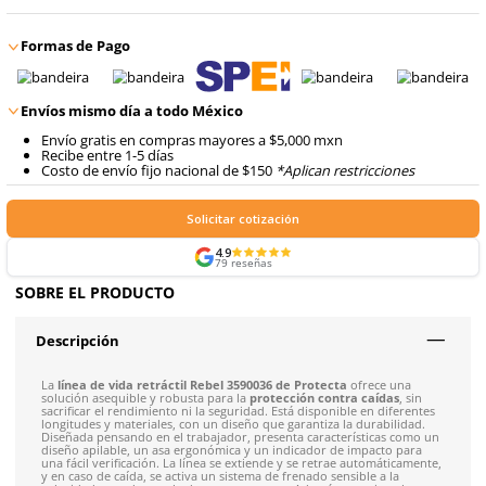
$
17
,
244
.
73
con IVA
$
17
,
244
.
73
Talla
Unitalla
con IVA
Agregar al carrito
Formas de Pago
Envíos mismo día a todo México
Envío gratis en compras mayores a $5,000 mxn
Recibe entre 1-5 días
Costo de envío fijo nacional de $150
*Aplican restricci