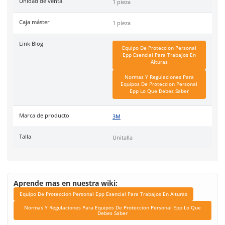
Sistemas de absorción, activación de frenado y anticaíd
Resistente a corrosión
Aprobado por ANSI Z359, OSHA 1910 y OSHA 1926
Nota:
En caso de devolución el producto deberá estar en per
estado, sin ningún tipo de manipulación o daño dado a la na
del producto y los riesgos que implica.
Código de Proveedor:
70804105578.
Especificaciones
Ficha técnica
Haz clic aquí para abrir P
SKU:
MM-3590036
Código de proveedor (MPN)
70804105578