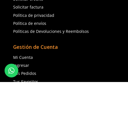
impacto Climax 34-A 30/31 1.75m
SALA Nano Lok 3M 3500
clase 2 ANSI
$
1408
.
66
$
11
,
941
.
18
con IVA
con IVA
Talla
Talla
Unitalla
Unitalla
Agregar al carrito
Agregar al ca
(81) 1538 6505