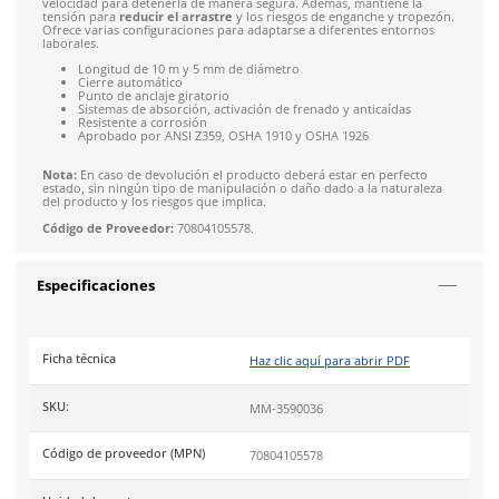
Solicitar cotización
4.9
79
reseñas
SOBRE EL PRODUCTO
Descripción
La
línea de vida retráctil Rebel 3590036 de Protecta
ofrece
solución asequible y robusta para la
protección contra caíd
sacrificar el rendimiento ni la seguridad. Está disponible en d
longitudes y materiales, con un diseño que garantiza la durab
Diseñada pensando en el trabajador, presenta característica
diseño apilable, un asa ergonómica y un indicador de impact
una fácil verificación. La línea se extiende y se retrae automá
y en caso de caída, se activa un sistema de frenado sensible a 
velocidad para detenerla de manera segura. Además, mantien
tensión para
reducir el arrastre
y los riesgos de enganche y
Ofrece varias configuraciones para adaptarse a diferentes en
laborales.
Longitud de 10 m y 5 mm de diámetro
Cierre automático
Punto de anclaje giratorio