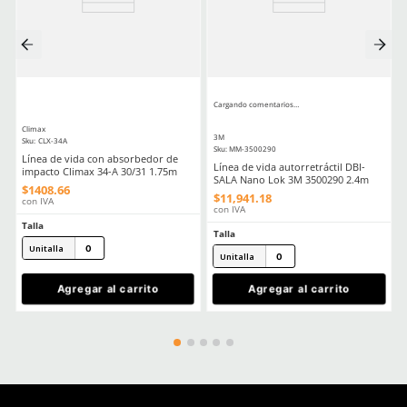
Aprende mas en nuestra wiki:
Equipo De Proteccion Personal Epp Esencial Para Trabajos En Altu
Normas Y Regulaciones Para Equipos De Proteccion Personal E
Debes Saber
Comentarios
Cargando el resumen…
Por favor, inicia sesión para escribir un comentario.
MÁS RECIENTE
Cargando comentarios…
Ver más