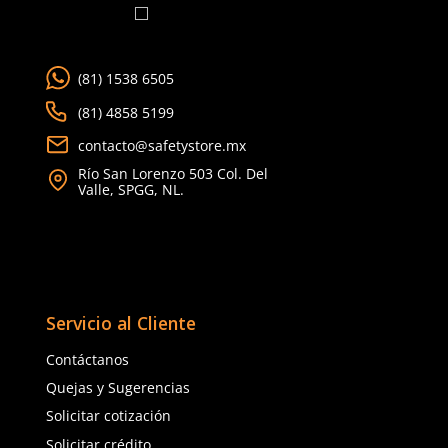
TAMBIÉN VISTOS
Nuevo
Climax
3M
Sku
:
CLX-34A
Sku
:
MM-3500290
Línea de vida con absorbedor de
Línea de vida autorretrá