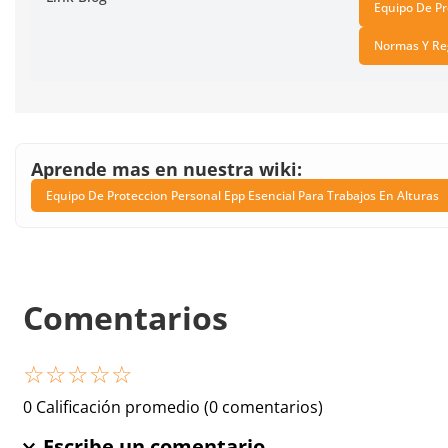
Equipo De Pr
Normas Y Reg
Aprende mas en nuestra wiki:
Equipo De Proteccion Personal Epp Esencial Para Trabajos En Alturas
Comentarios
☆
☆
☆
☆
☆
0 Calificación promedio
(0 comentarios)
Escribe un comentario