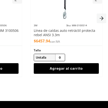
00506
3M
Sku
:
MM-3100514
l 3M 3100506
Línea de caídas auto retráctil protecta
rebel ANSI 3.3m
$
6457
.
94
con IVA
Talla
Unitalla
to
Agregar al carrito