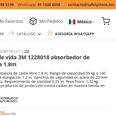
858 5199
81 1538 6505
contacto@safetystore.mx
is Favoritos
Mis Pedidos
México
COTIZAR
CATÁLOGO
ASESORÍA WH
228018
Marca:
3M
de vida 3M 1228018 absorbedor de
a 1.8m
tancia de caída libre 1.8 m. Rango de capacidad 59 kg a 140
a elongación 1.2 m. Ganchos de seguridad en acero de 20 mm
a. Requerimiento de claridad 5.25 m. Peso físico: 1.32 kg.
productos de protección contra caídas en nuestra tienda en
08
con IVA