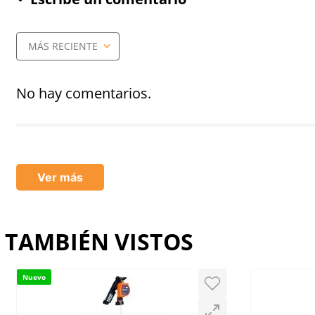
MÁS RECIENTE
Agregar comentario
Título
No hay comentarios.
Califica el producto de 1 a 5 estrellas
★
★
★
★
★
Ver más
Tu nombre
TAMBIÉN VISTOS
Dirección de email
Nuevo
Escribe un comentario