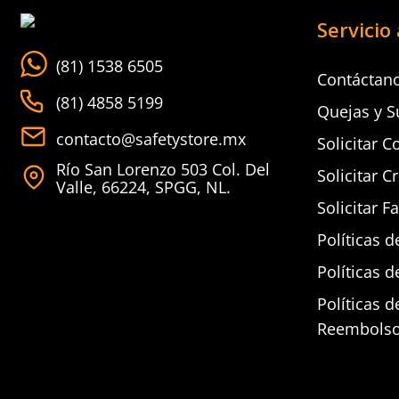
Servicio 
(81) 1538 6505
Contáctan
(81) 4858 5199
Quejas y S
contacto@safetystore.mx
Solicitar C
Río San Lorenzo 503 Col. Del
Solicitar C
Valle, 66224, SPGG, NL.
Solicitar F
Políticas d
Políticas d
Políticas 
Reembols