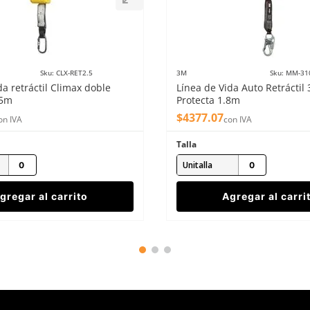
Sku
:
CLX-RET2.5
3M
Sku
:
MM-31
da retráctil Climax doble
Línea de Vida Auto Retrácti
.5m
Protecta 1.8m
$
4377
.
07
on IVA
con IVA
Talla
Unitalla
gregar al carrito
Agregar al carri