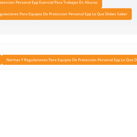
oteccion Personal Epp Esencial Para Trabajos En Alturas
ulaciones Para Equipos De Proteccion Personal Epp Lo Que Debes Saber
Normas Y Regulaciones Para Equipos De Proteccion Personal Epp Lo Que 