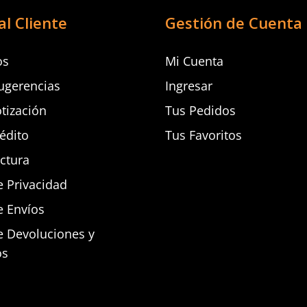
al Cliente
Gestión de Cuenta
os
Mi Cuenta
ugerencias
Ingresar
otización
Tus Pedidos
rédito
Tus Favoritos
actura
e Privacidad
e Envíos
de Devoluciones y
os