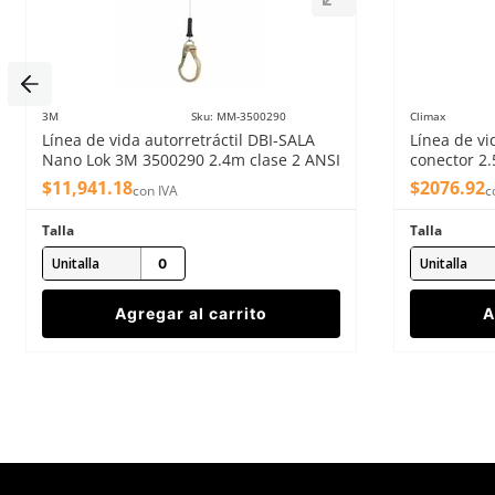
3M
Sku
:
MM-3500290
Climax
Línea de vida autorretráctil DBI-SALA
Línea de vi
Enviar comentario
Nano Lok 3M 3500290 2.4m clase 2 ANSI
conector 2
$
11
,
941
.
18
$
2076
.
92
con IVA
c
Talla
Talla
Unitalla
Unitalla
Agregar al carrito
A