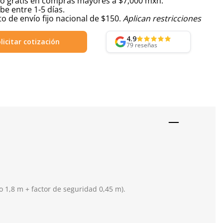
ío gratis en compras mayores a $7,000 mxn.
be entre 1-5 días.
o de envío fijo nacional de $150.
Aplican restricciones
4.9
licitar cotización
79
reseñas
o 1,8 m + factor de seguridad 0,45 m).