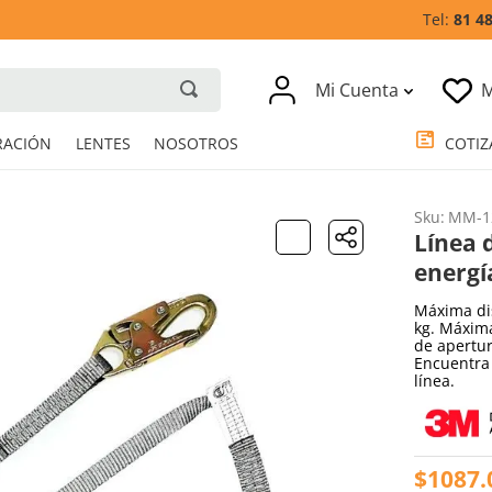
81 4
Mi Cuenta
M
RESPIRACIÓN
LENTES
NOSOTROS
Sku
:
MM-1
Línea 
energí
Máxima dis
kg. Máxim
de apertur
Encuentra 
línea.
$
1087
.