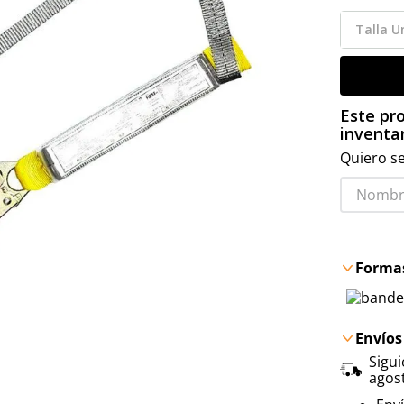
Talla
Un
Este pro
inventar
Quiero se
Formas
Envíos
Sigu
agos