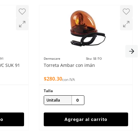
O91
Dermacare
Sku
:
SE-TO
VC SUK 91
Torreta Ambar con imán
$
280
.
30
con IVA
Talla
Unitalla
to
Agregar al carrito