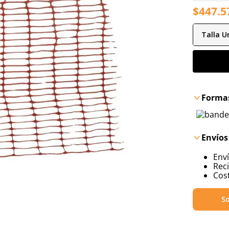
$
447
.
5
Talla
Un
Formas
Envíos
Env
Reci
Cost
So