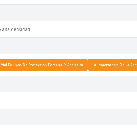
e alta densidad
 Vial Equipos De Proteccion Personal Y Sealetica
La Importancia De La Seg