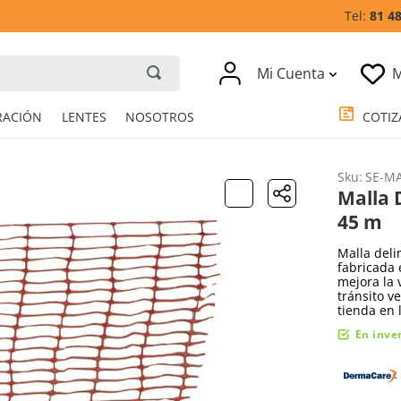
81 4
Mi Cuenta
M
RESPIRACIÓN
LENTES
NOSOTROS
Sku
:
SE-MA
Malla 
45 m
Malla del
fabricada 
mejora la 
tránsito v
tienda en 
En inve