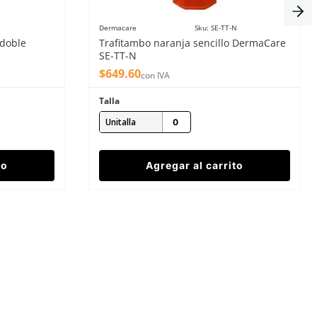
Dermacare
Sku
:
SE-TT-N
 doble
Trafitambo naranja sencillo DermaCare
SE-TT-N
$
649
.
60
con IVA
Talla
Unitalla
to
Agregar al carrito