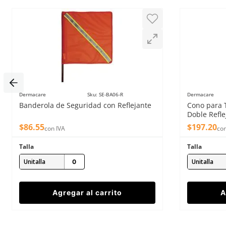
Dermacare
Sku
:
SE-BA06-R
Dermacare
Banderola de Seguridad con Reflejante
Cono para 
Doble Refle
$
86
.
55
$
197
.
20
con IVA
con
Talla
Talla
Unitalla
Unitalla
Agregar al carrito
A