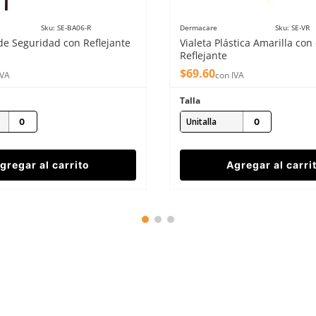
Sku
:
SE-BA06-R
Dermacare
Sku
:
SE-VR
de Seguridad con Reflejante
Vialeta Plástica Amarilla con
Reflejante
$
69
.
60
IVA
con IVA
Talla
Unitalla
gregar al carrito
Agregar al carri