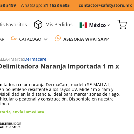
858 5199
81 1538 6505
contacto@safetystore.mx
is Favoritos
Mis Pedidos
México
COTIZAR
CATÁLOGO
ASESORÍA WH
LLA-I
Marca:
Dermacare
Delimitadora Naranja Importada 1 m x
imitadora color naranja DermaCare, modelo SE-MALLA-I,
en polietileno resistente a los rayos UV. Mide 1m x 45m y
visibilidad en la distancia. Ideal para marcar zonas de riego,
ehicular o peatonal y construcción. Disponible en nuestra
línea.
ntario, envío inmediato