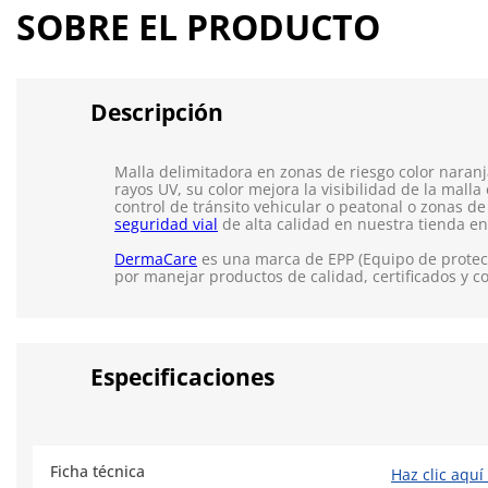
SOBRE EL PRODUCTO
Descripción
Malla delimitadora en zonas de riesgo color naranj
rayos UV, su color mejora la visibilidad de la mall
control de tránsito vehicular o peatonal o zonas d
seguridad vial
de alta calidad en nuestra tienda en
DermaCare
es una marca de EPP (Equipo de protecc
por manejar productos de calidad, certificados y c
Especificaciones
Ficha técnica
Haz clic aquí