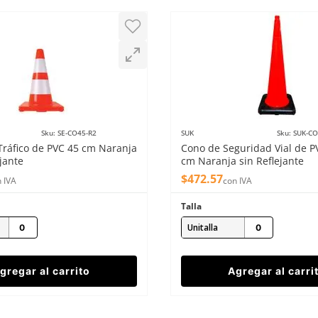
Sku
:
SE-CO45-R2
SUK
Sku
:
SUK-C
Tráfico de PVC 45 cm Naranja
Cono de Seguridad Vial de P
jante
cm Naranja sin Reflejante
$
472
.
57
 IVA
con IVA
Talla
Unitalla
gregar al carrito
Agregar al carri