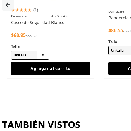
★
★
★
★
★
(
1
)
Dermacare
Dermacare
Sku
:
SE-CA08
Banderola 
Enviar comentario
Casco de Seguridad Blanco
$
86
.
55
con 
$
68
.
95
con IVA
Talla
Talla
Unitalla
Unitalla
Agregar al carrito
A
TAMBIÉN VISTOS