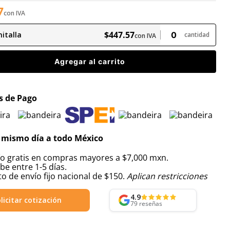
7
con IVA
$
447
.
57
italla
cantidad
con IVA
Agregar al carrito
 de Pago
 mismo día a todo México
ío gratis en compras mayores a $7,000 mxn.
be entre 1-5 días.
o de envío fijo nacional de $150.
Aplican restricciones
4.9
licitar cotización
79
reseñas