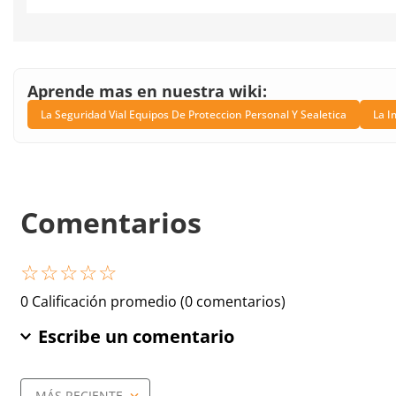
Aprende mas en nuestra wiki:
La Seguridad Vial Equipos De Proteccion Personal Y Sealetica
La I
Comentarios
☆
☆
☆
☆
☆
0 Calificación promedio
(0 comentarios)
Escribe un comentario
MÁS RECIENTE