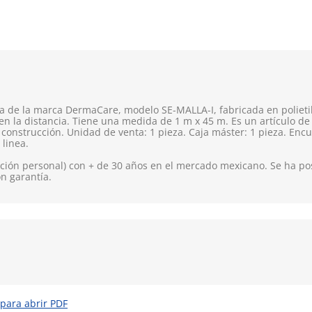
a de la marca DermaCare, modelo SE-MALLA-I, fabricada en polietil
a en la distancia. Tiene una medida de 1 m x 45 m. Es un artículo 
e construcción. Unidad de venta: 1 pieza. Caja máster: 1 pieza. En
 linea.
ión personal) con + de 30 años en el mercado mexicano. Se ha pos
on garantía.
 para abrir PDF