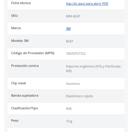
Medio filtrante electroestático con capa filtrante de ca
activado removedor de olores.
Peso de 10 g.
Uso
recomendado en actividades con exposición a partículas 
sólidas. Ambientes laborales donde la concentración del con
no exceda las 10 veces el límite de exposición permisible (PEL)
Industrias
como soldadura, fundición, petroquímica y asfalt
Cumple con aprobación de la norma
42CFR84
de
NIOSH
.
Código de Proveedor:
70070757722.
Especificaciones
Ficha técnica
Haz clic aquí para abrir P
SKU:
MM-8247