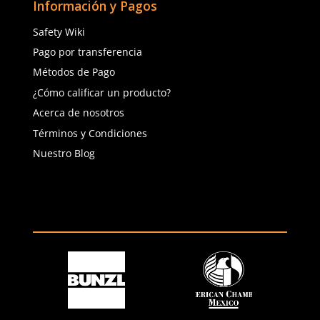
(81) 1538 6505
(81) 4858 5199
contacto@safetystore.mx
Río San Lorenzo 503 Col. Del
Valle, SPGG, NL.