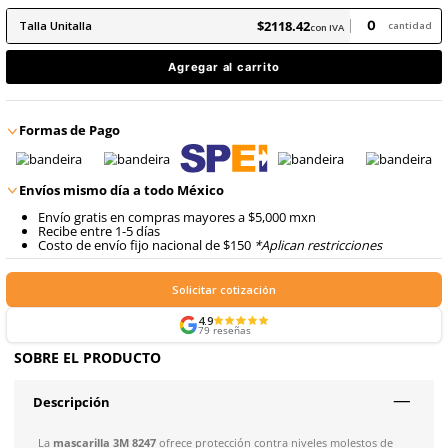
8
.
arnes
10
.
cascos
$
2118
.
42
con IVA
$
2118
.
42
Talla
Unitalla
con IVA
Agregar al carrito
Formas de Pago
Envíos mismo día a todo México
Envío gratis en compras mayores a $5,000 mxn
Recibe entre 1-5 días
Costo de envío fijo nacional de $150
*Aplican restricci