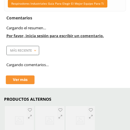
Industrias
Soldadura, Fundición,
Petroquímica, Asfaltado.
Tallas
Unitalla
Unidad de venta
1 dispensador con 20 pie
Caja máster
120 piezas
Certificaciones
Aprobación NIOSH.
Link Blog
Mascarillas Industriales
Tu Salud Y Segurid
Respiradores Industrial
Para Elegir El Mejor Equ
Ti