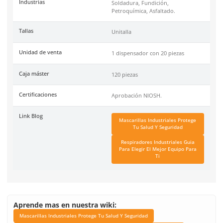
Marca
3M
Modelo 3M
8247
Código de Proveedor (MPN)
70070757722
Protección contra
Vapores orgánicos (VO) y 
R95.
Clip nasal
Aluminio
Banda sujetadora
Elastómero tejido
Clasificación/Tipo
R95
Peso
10 g