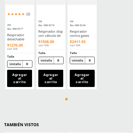
Aprende mas en nuestra wiki:
Mascarillas Industriales Protege Tu Salud Y Seguridad
Respiradores Industriales Guia Para Elegir El Mejor Equipo Para Ti
Comentarios
Cargando el resumen…
Por favor, inicia sesión para escribir un comentario.
MÁS RECIENTE
Cargando comentarios…