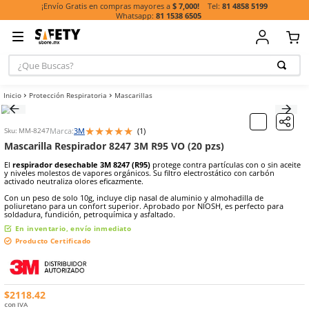
81 485
¡Envío Gratis en compras mayores a
$ 7,000!
81 1538 6505
¿Que Buscas?
TÉRMINOS MÁ
Protección Respiratoria
Mascarillas
BUSCADOS
1
.
casco
★
★
★
★
★
Marca:
3M
(
1
)
Sku
:
MM-8247
2
.
botas
Mascarilla Respirador 8247 3M R95 VO (20 pzs)
3
.
chalecos
El
respirador desechable 3M 8247 (R95)
protege contra partículas c
y niveles molestos de vapores orgánicos. Su filtro electrostático co
4
.
guante
activado neutraliza olores eficazmente.
5
.
lentes
Con un peso de solo 10g, incluye clip nasal de aluminio y almohadil
poliuretano para un confort superior. Aprobado por NIOSH, es per
soldadura, fundición, petroquímica y asfaltado.
6
.
guantes
En inventario, envío inmediato
7
.
overol
Producto Certificado