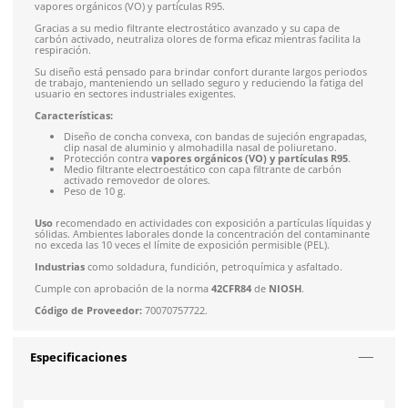
Solicitar cotización
4.9
79
reseñas
SOBRE EL PRODUCTO
Descripción
La
mascarilla 3M 8247
ofrece protección contra niveles mole
vapores orgánicos (VO) y partículas R95.
Gracias a su medio filtrante electrostático avanzado y su capa
carbón activado, neutraliza olores de forma eficaz mientras fac
respiración.
Su diseño está pensado para brindar confort durante largos
de trabajo, manteniendo un sellado seguro y reduciendo la fa
usuario en sectores industriales exigentes.
Características:
Diseño de concha convexa, con bandas de sujeción eng
clip nasal de aluminio y almohadilla nasal de poliureta
Protección contra
vapores orgánicos (VO) y partícula