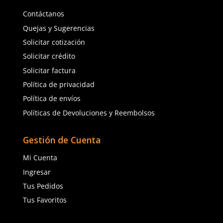
M
★
★
★
★
★
(
2
)
3M
3M
Sku
:
MM-8576
Sku
:
MM-8577
Respirador disp con vál
Respirador desechable para
exhalación 576 3M (10 p
partículas 8577 3M (10 piezas)
$
1508
.
00
$
1276
.
00
con IVA
con IVA
Talla
Talla
Unitalla
Unitalla
Agregar al carrito
Agregar al ca