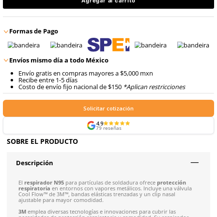
$
875
.
68
9
.
arnes
con IVA
10
.
cascos
$
875
.
68
Talla
Unitalla
con IVA
Agregar al carrito
Formas de Pago
Envíos mismo día a todo México
Envío gratis en compras mayores a $5,000 mxn
Recibe entre 1-5 días
Costo de envío fijo nacional de $150
*Aplican restricci
Solicitar cotización
4.9
79
reseñas