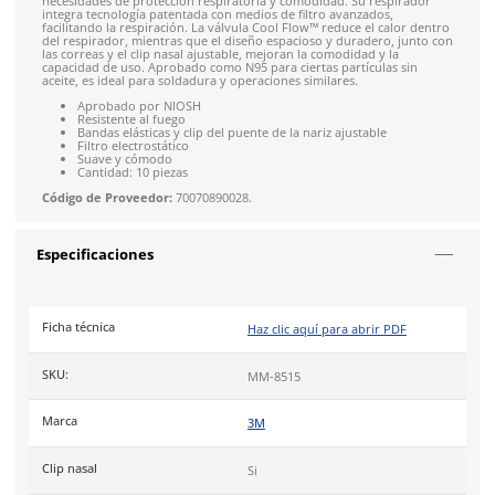
SOBRE EL PRODUCTO
Descripción
El
respirador N95
para partículas de soldadura ofrece
prote
respiratoria
en entornos con vapores metálicos. Incluye una 
Cool Flow™ de 3M™, bandas elásticas trenzadas y un clip nasa
ajustable para mayor comodidad.
3M
emplea diversas tecnologías e innovaciones para cubrir la
necesidades de protección respiratoria y comodidad. Su resp
integra tecnología patentada con medios de filtro avanzados,
facilitando la respiración. La válvula Cool Flow™ reduce el ca
del respirador, mientras que el diseño espacioso y duradero,
las correas y el clip nasal ajustable, mejoran la comodidad y l
capacidad de uso. Aprobado como N95 para ciertas partículas
aceite, es ideal para soldadura y operaciones similares.
Aprobado por NIOSH
Resistente al fuego
Bandas elásticas y clip del puente de la nariz ajustable
Filtro electrostático
Suave y cómodo
Cantidad: 10 piezas
Código de Proveedor:
70070890028.