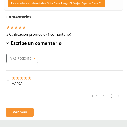
Clasificación/Tipo
N95
Unidad de venta
1 Dps c/n 10 piezas
Caja máster
80 piezas
Link Blog
Mascarillas Industriales
Tu Salud Y Segurid
Respiradores Industrial
Para Elegir El Mejor Equ
Ti
Aprende mas en nuestra wiki:
Mascarillas Industriales Protege Tu Salud Y Seguridad