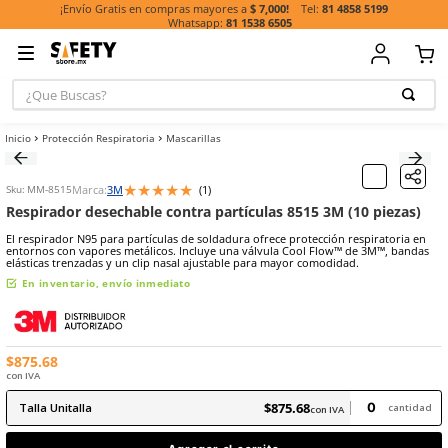
81 485
¡Envío Gratis en compras mayores a
$ 7,000!
81 1538 6505
¿Que Buscas?
TÉRMINOS MÁ
Protección Respiratoria
Mascarillas
BUSCADOS
1
.
casco
★
★
★
★
★
Marca:
3M
(
1
)
Escribe un comentario
Sku
:
MM-8515
2
.
guante
Respirador desechable contra partículas 8515 3M (1
3
.
botas
El respirador N95 para partículas de soldadura ofrece protección re
entornos con vapores metálicos. Incluye una válvula Cool Flow™ d
4
.
chalecos
elásticas trenzadas y un clip nasal ajustable para mayor comodidad
5
.
lentes
En inventario, envío inmediato
6
.
overol
7
.
guantes