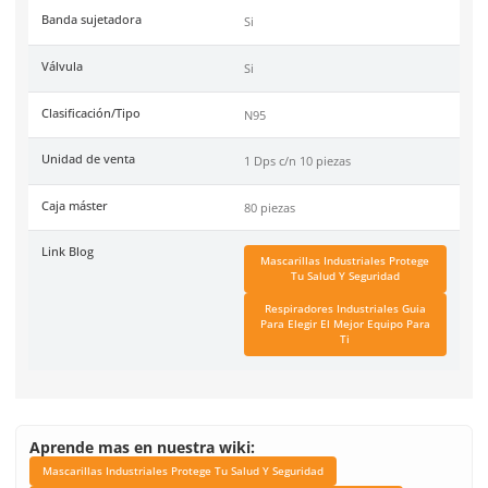
Especificaciones
Ficha técnica
Haz clic aquí para abrir P
SKU:
MM-8515
Marca
3M
Clip nasal
Si
Banda sujetadora
Si
Válvula
Si