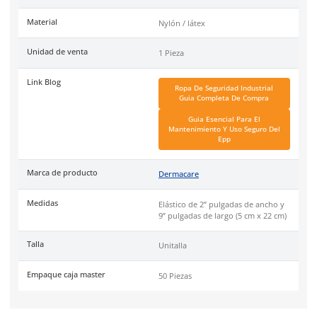
cargar objetos pesados pues gracias a su ergonomía, reduce la
brinda soporte. Unitalla. Cuenta con Conformidad Europea. 
venta: 1 pieza. Caja máster: 50 piezas. Encuentra una gran va
Ropa industrial
de alta calidad en nuestra tienda en linea.
DermaCare
es una marca de EPP (Equipo de protección perso
de 30 años en el mercado mexicano. Se ha posicionado dentr
top 3 marcas en su tipo por manejar productos de calidad, cer
y con garantía.
Especificaciones
Ficha técnica
Haz clic aquí para abrir P
SKU:
FF-020
Material
Nylón / látex
Unidad de venta
1 Pieza