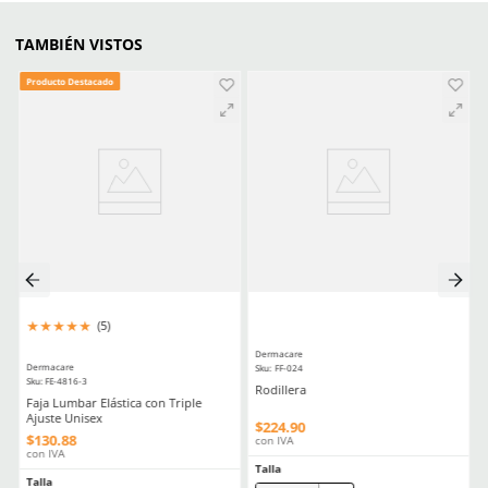
Aprende mas en nuestra wiki:
Ropa De Seguridad Industrial Guia Completa De Compra
Guia Esencial Para El Mantenimiento Y Uso Seguro Del Epp
Comentarios
☆
☆
☆
☆
☆
0 Calificación promedio
(0 comentarios)
Por favor, inicia sesión para escribir un comentario.
MÁS RECIENTE
No hay comentarios.