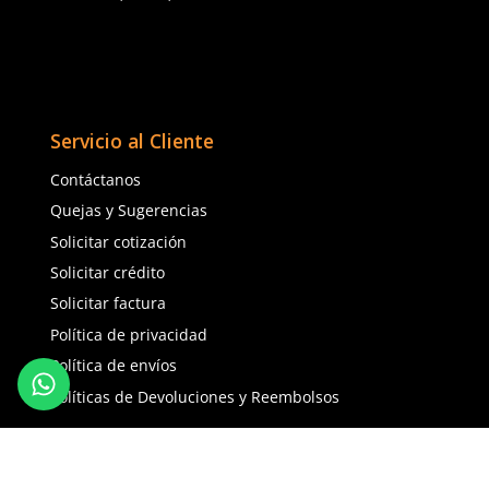
★
★
★
★
★
(
5
)
Dermacare
Dermacare
Sku
:
FF-024
Sku
:
FE-4816-3
Rodillera
Faja Lumbar Elástica con Triple
Ajuste Unisex
$
224
.
90
$
130
.
88
con IVA
con IVA
Talla
Talla
Unitalla
CH
M
G
EG
2EG
Agregar al carrito
Agregar al ca