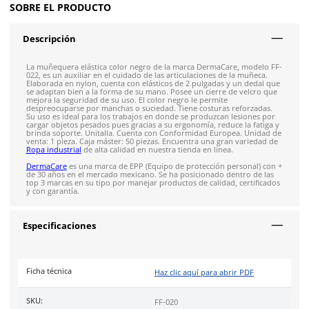
Envíos mismo día a todo México
Siguiente despacho de envío: 8:00 am de mañana 10 de
Envío gratis en compras mayores a $5,000 mxn
Recibe entre 1-5 días
Costo de envío fijo nacional de $150
*Aplican restricci
Solicitar cotización
4.9
79
reseñas
SOBRE EL PRODUCTO
Descripción
La muñequera elástica color negro de la marca DermaCare, 
022, es un auxiliar en el cuidado de las articulaciones de la m
Elaborada en nylon, cuenta con elásticos de 2 pulgadas y un 
se adaptan bien a la forma de su mano. Posee un cierre de v
mejora la seguridad de su uso. El color negro le permite
despreocuparse por manchas o suciedad. Tiene costuras refo
Su uso es ideal para los trabajos en donde se produzcan lesi