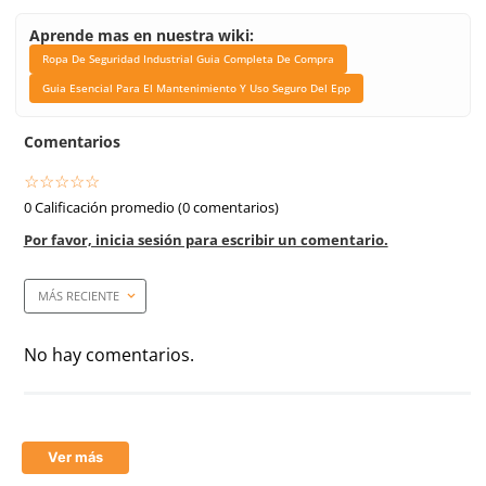
Link Blog
Ropa De Seguridad Indu
Guia Completa De Co
Guia Esencial Para 
Mantenimiento Y Uso Se
Epp
Marca de producto
Dermacare
Medidas
Elástico de 2” pulgadas d
9” pulgadas de largo (5 c
Talla
Unitalla
Empaque caja master
50 Piezas