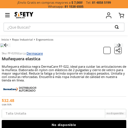
81 485
¡Envío Gratis en compras mayores a
$ 7,000!
81 1538 6505
¿Que Buscas?
TÉRMINOS MÁ
Ropa Industrial
Ergonomicos
BUSCADOS
1
.
casco
Marca:
Dermacare
Sku
:
FF-020
2
.
botas
Muñequera elastica
3
.
chalecos
Muñequera elástica negra DermaCare FF-022, ideal para cuidar las a
la muñeca. Elaborada en nylon con elásticos de 2 pulgadas y cierre 
4
.
guante
mayor seguridad. Reduce la fatiga y brinda soporte en trabajos pesa
con costuras reforzadas. Encuentra más ropa industrial de calidad 
tienda en línea.
5
.
lentes
6
.
guantes
7
.
overol
$
32
.
48