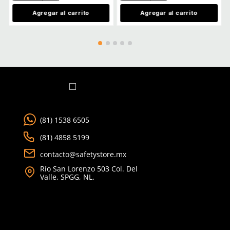
Ver más
TAMBIÉN VISTOS
Producto Destacado
15% OFF
★
★
★
★
★
(
5
)