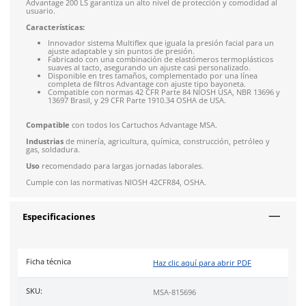
4.9
79
reseñas
SOBRE EL PRODUCTO
Descripción
El
Respirador Advantage 200 LS 815696
, cuenta con dos cor
el cuello. Es una media máscara moderna (talla chica), liviana
diseñada para ofrecer un excelente rendimiento en aplicaci
los trabajadores están expuestos a peligros como altos nivele
humos, neblinas y gases. Gracias a su tecnología patentada Mul
Advantage 200 LS garantiza un alto nivel de protección y com
usuario.
Características:
Innovador sistema Multiflex que iguala la presión facia
ajuste adaptable y sin puntos de presión.
Fabricado con una combinación de elastómeros termop
suaves al tacto, asegurando un ajuste casi personalizad
Disponible en tres tamaños, complementado por una l
completa de filtros Advantage con ajuste tipo bayoneta
Compatible con normas 42 CFR Parte 84 NIOSH USA, N
13697 Brasil, y 29 CFR Parte 1910.34 OSHA de USA.