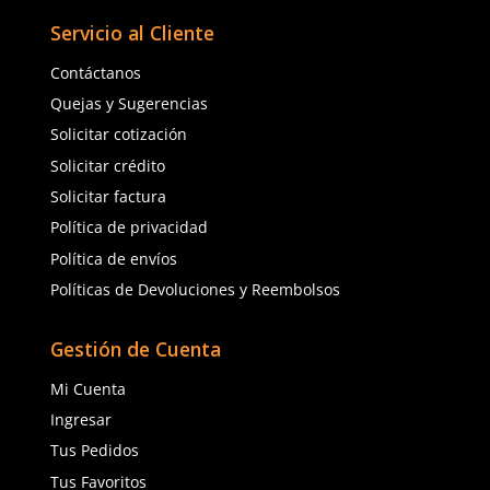
MSA
3M
Sku
:
MSA-815696
Sku
:
MM-6800
Respirador Media Cara
Respirador cara completa
Advantage 200 LS Talla 
reutilizable 3M 6800 doble vía
$
549
.
54
mediano
$
4872
.
00
$
467
.
11
con IVA
con IVA
Talla
Talla
M
CH
Agregar al carrito
Agregar al ca