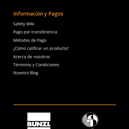
(81) 1538 6505
(81) 4858 5199
contacto@safetystore.mx
Río San Lorenzo 503 Col. Del
Valle, SPGG, NL.
Servicio al Cliente
Contáctanos