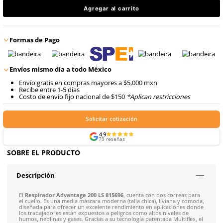
9
.
arnes
Precio antes:
$
549
.
54
10
.
cascos
$
467
.
11
Talla
CH
con IVA
Agregar al carrito
Formas de Pago
Envíos mismo día a todo México
Envío gratis en compras mayores a $5,000 mxn
Recibe entre 1-5 días
Costo de envío fijo nacional de $150
*Aplican restricci
Solicitar cotización