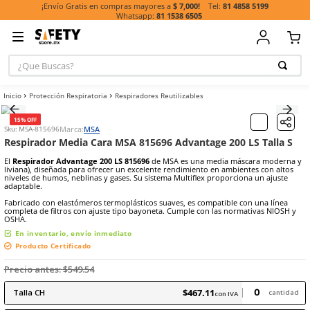
81 485
¡Envío Gratis en compras mayores a
$ 7,000!
81 1538 6505
¿Que Buscas?
TÉRMINOS MÁ
Protección Respiratoria
Respiradores Reutilizables
BUSCADOS
1
.
casco
15% OFF
Marca:
MSA
Sku
:
MSA-815696
2
.
guante
Respirador Media Cara MSA 815696 Advantage 200 L
3
.
botas
El
Respirador Advantage 200 LS 815696
de MSA es una media másc
liviana), diseñada para ofrecer un excelente rendimiento en ambien
4
.
chalecos
niveles de humos, neblinas y gases. Su sistema Multiflex proporcion
adaptable.
5
.
lentes
Fabricado con elastómeros termoplásticos suaves, es compatible co
completa de filtros con ajuste tipo bayoneta. Cumple con las norma
6
.
overol
OSHA.
En inventario, envío inmediato
7
.
guantes
Producto Certificado