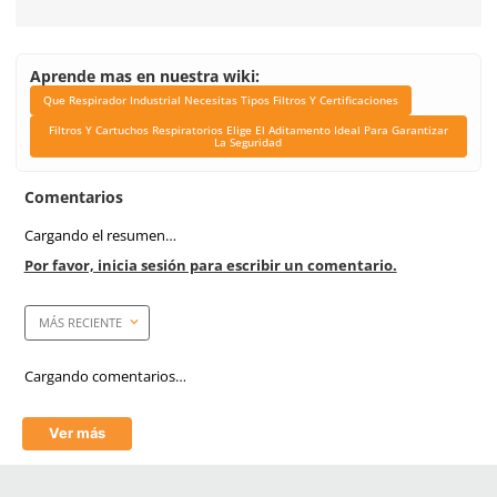
Color
Azul
Industrias
Minería, Agricultura, Quí
Construcción, Petróleo y 
Soldadura.
Recomendaciones
Realizar test de sello ante
utilizar.
Certificaciones
NIOSH y OSHA
Link Blog
Que Respirador Indus
Necesitas Tipos Filtr
Certificaciones
Filtros Y Cartuchos Respi
Elige El Aditamento Ide
Garantizar La Segur