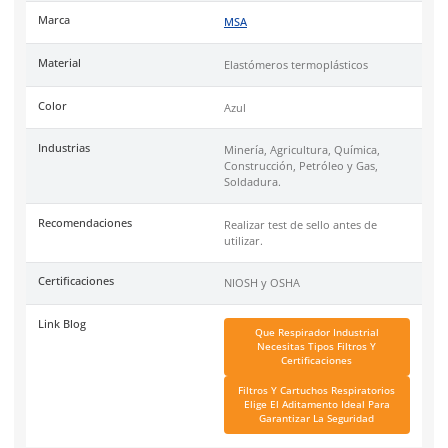
Compatible
con todos los Cartuchos Advantage MSA.
Industrias
de minería, agricultura, química, construcción, pet
gas, soldadura.
Uso
recomendado para largas jornadas laborales.
Cumple con las normativas NIOSH 42CFR84, OSHA.
Especificaciones
Ficha técnica
Haz clic aquí para abrir P
SKU:
MSA-815696
Marca
MSA
Material
Elastómeros termoplástic