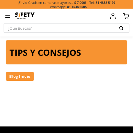
81 485
¡Envío Gratis en compras mayores a
$ 7,000!
81 1538 6505
¿Que Buscas?
TÉRMINOS MÁ
BUSCADOS
TIPS Y CONSEJOS
1
.
casco
2
.
guante
3
.
botas
Blog Inicio
4
.
chalecos
5
.
lentes
6
.
overol
7
.
guantes