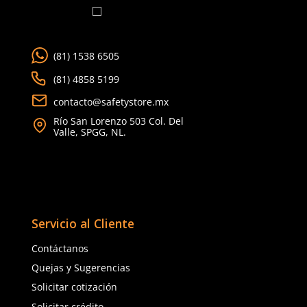
9
.
arnes
10
.
cascos
(81) 1538 6505
(81) 4858 5199
contacto@safetystore.mx
Río San Lorenzo 503 Col. Del
Valle, SPGG, NL.