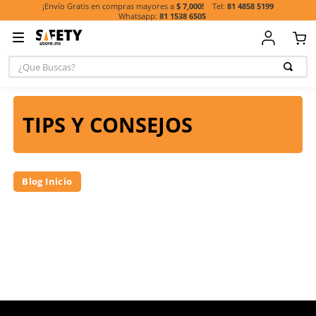
81 485
¡Envío Gratis en compras mayores a
$ 7,000!
81 1538 6505
¿Que Buscas?
TÉRMINOS MÁ
BUSCADOS
TIPS Y CONSEJOS
1
.
casco
2
.
guante
3
.
botas
Blog Inicio
4
.
chalecos
5
.
lentes
6
.
overol
7
.
guantes