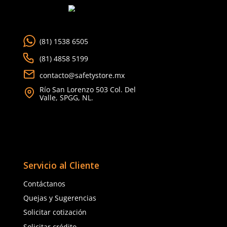
9
.
arnes
10
.
cascos
(81) 1538 6505
(81) 4858 5199
contacto@safetystore.mx
Río San Lorenzo 503 Col. Del
Valle, SPGG, NL.