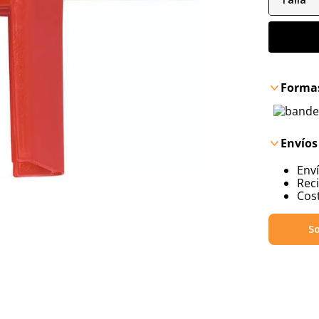
Formas
Envíos
Env
Reci
Cost
So