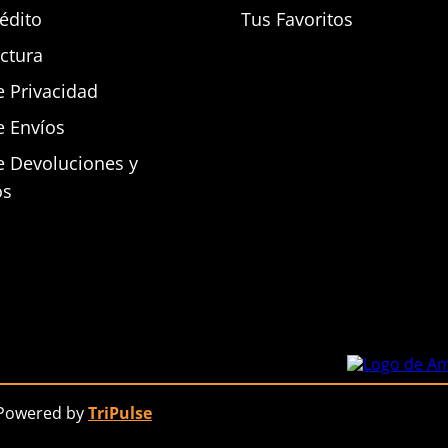
rédito
Tus Favoritos
actura
e Privacidad
e Envíos
de Devoluciones y
os
 Powered by
TriPulse