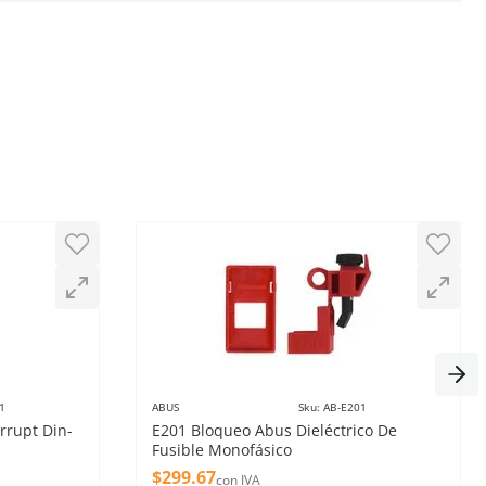
1
ABUS
Sku
:
AB-E201
rrupt Din-
E201 Bloqueo Abus Dieléctrico De
Fusible Monofásico
$
299
.
67
con IVA