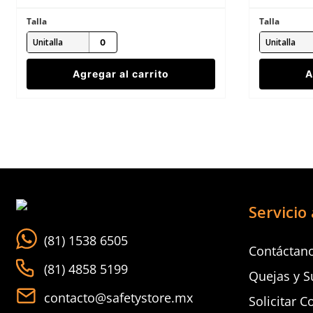
Talla
Talla
Unitalla
Unitalla
Agregar al carrito
A
Servicio 
(81) 1538 6505
Contáctan
(81) 4858 5199
Quejas y S
contacto@safetystore.mx
Solicitar C