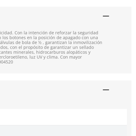
icidad. Con la intención de reforzar la seguridad
en los botones en la posición de apagado con una
lvulas de bola de ½ , garantizan la inmovilización
dos, con el propósito de garantizar un sellado
antes minerales, hidrocarburos alopáticos y
ercloroetileno, luz UV y clima. Con mayor
8004520