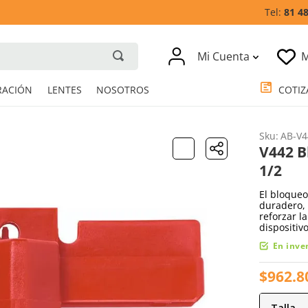
81 4
Mi Cuenta
M
RESPIRACIÓN
LENTES
NOSOTROS
Sku
:
AB-V4
V442 B
1/2
El bloqueo
duradero, 
reforzar l
dispositiv
En inve
$
962
.
8
Talla