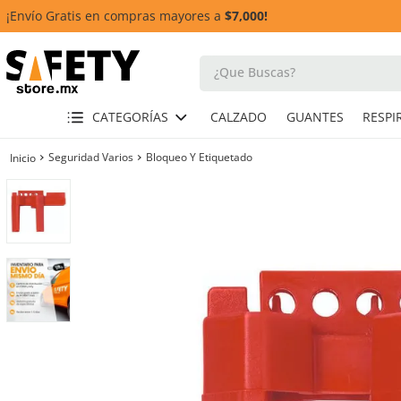
¡Envío Gratis en compras mayores a
$7,000!
¿Que Buscas?
TÉRMINOS MÁS BUSCADOS
CATEGORÍAS
CALZADO
GUANTES
1
.
casco
Seguridad Varios
Bloqueo Y Etiquetado
2
.
botas
3
.
chalecos
4
.
guante
5
.
lentes
6
.
guantes
7
.
overol
8
.
arnes
10
.
cascos