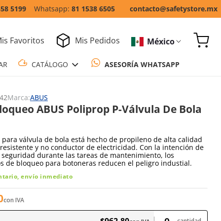
858 5199
81 1538 6505
contacto@safetystore.mx
is Favoritos
Mis Pedidos
México
COTIZAR
CATÁLOGO
ASESORÍA WH
42
Marca:
ABUS
loqueo ABUS Poliprop P-Válvula De Bola
 para válvula de bola está hecho de propileno de alta calidad
resistente y no conductor de electricidad. Con la intención de
a seguridad durante las tareas de mantenimiento, los
os de bloqueo para botoneras reducen el peligro industial.
ntario, envío inmediato
0
con IVA
$
962
.
80
cantidad