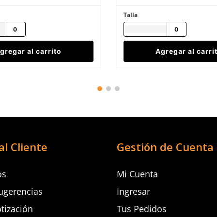
Talla
gregar al carrito
Agregar al carri
al Cliente
Gestión de Cuenta
os
Mi Cuenta
ugerencias
Ingresar
otización
Tus Pedidos