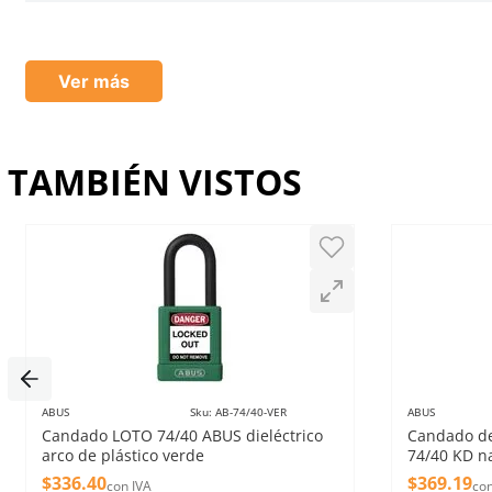
Califica el producto de 1 a 5 estrellas
★
★
★
★
★
Ver más
Tu nombre
TAMBIÉN VISTOS
Dirección de email
Escribe un comentario
ABUS
Sku
:
AB-74/40-VER
ABUS
Candado LOTO 74/40 ABUS dieléctrico
Candado de
Enviar comentario
arco de plástico verde
74/40 KD n
$
336
.
40
$
369
.
19
con IVA
con