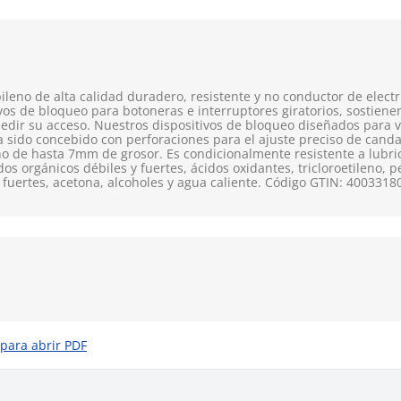
leno de alta calidad duradero, resistente y no conductor de electr
vos de bloqueo para botoneras e interruptores giratorios, sostien
dir su acceso. Nuestros dispositivos de bloqueo diseñados para vá
ha sido concebido con perforaciones para el ajuste preciso de canda
o de hasta 7mm de grosor. Es condicionalmente resistente a lubric
os orgánicos débiles y fuertes, ácidos oxidantes, tricloroetileno, p
 y fuertes, acetona, alcoholes y agua caliente. Código GTIN: 400331
 para abrir PDF