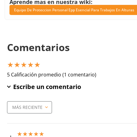
Aprende mas en nuestra wiki:
Equipo De Proteccion Personal Epp Esencial Para Trabajos En Alturas
Comentarios
★
★
★
★
★
5 Calificación promedio
(1 comentario)
Escribe un comentario
MÁS RECIENTE
Agregar comentario
Título
★
★
★
★
★