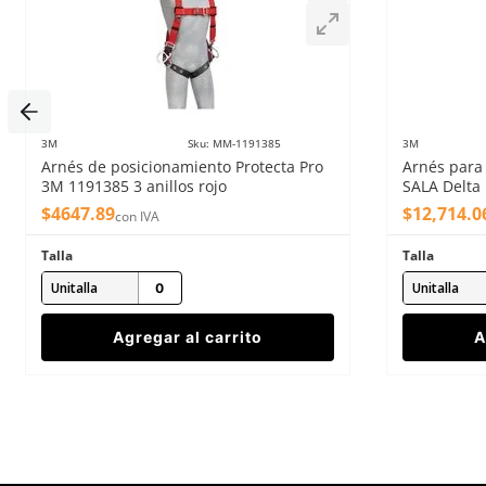
3M
Sku
:
MM-1191385
3M
Arnés de posicionamiento Protecta Pro
Arnés para
3M 1191385 3 anillos rojo
SALA Delta 
$
4647
.
89
$
12
,
714
.
0
con IVA
Talla
Talla
Unitalla
Unitalla
Agregar al carrito
A