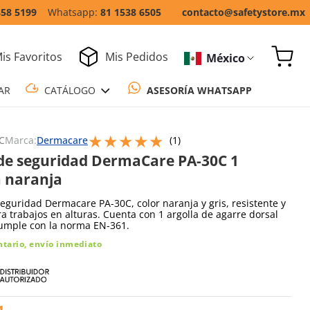
858 5199
81 1538 6505
contacto@safetystore.mx
is Favoritos
Mis Pedidos
México
COTIZAR
CATÁLOGO
ASESORÍA WH
★
★
★
★
★
Escribe un comentario
C
Marca:
Dermacare
(
1
)
de seguridad DermaCare PA-30C 1
a naranja
eguridad Dermacare PA-30C, color naranja y gris, resistente y
a trabajos en alturas. Cuenta con 1 argolla de agarre dorsal
Cumple con la norma EN-361.
ntario, envío inmediato