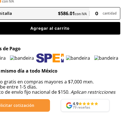
1
con IVA
$
586
.
01
italla
cantidad
con IVA
Agregar al carrito
 de Pago
 mismo día a todo México
ío gratis en compras mayores a $7,000 mxn.
be entre 1-5 días.
o de envío fijo nacional de $150.
Aplican restricciones
4.9
licitar cotización
79
reseñas