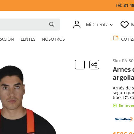
81 4
Mi Cuenta
M
RESPIRACIÓN
LENTES
NOSOTROS
Sku
:
PA-30
Arnes 
argoll
Arnés de s
seguro par
tipo “D”. 
En inve