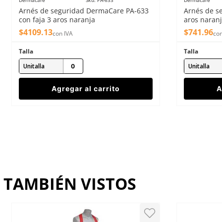
Dermacare
Sku
:
PA-633
Dermacare
Arnés de seguridad DermaCare PA-633
Arnés de s
con faja 3 aros naranja
aros naran
$
4109
.
13
$
741
.
96
con IVA
con
Talla
Talla
Unitalla
Unitalla
Agregar al carrito
A
TAMBIÉN VISTOS