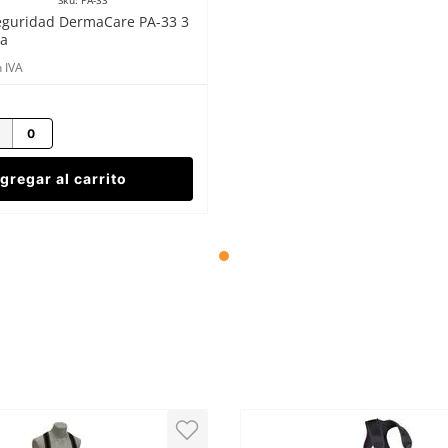
Sku
:
PA-33
eguridad DermaCare PA-33 3
ja
 IVA
gregar al carrito