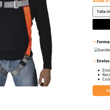
$
586
.
0
Talla
Un
Formas
Envíos
Env
Reci
Cost
So