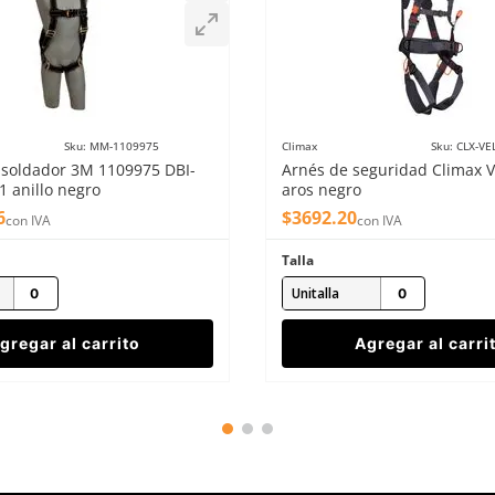
Sku
:
MM-1109975
Climax
Sku
:
CLX-VE
 soldador 3M 1109975 DBI-
Arnés de seguridad Climax V
1 anillo negro
aros negro
6
$
3692
.
20
con IVA
con IVA
Talla
Unitalla
gregar al carrito
Agregar al carri