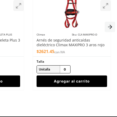
LETA PLUS
Climax
Sku
:
CLX-MAXIPRO-D
eleta Plus 3
Arnés de seguridad anticaídas
dieléctrico Climax MAXIPRO 3 aros rojo
$
2621
.
45
con IVA
Talla
Unitalla
to
Agregar al carrito