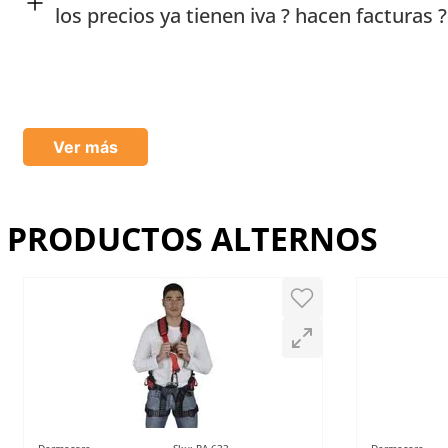
los precios ya tienen iva ? hacen facturas ?
Califica el producto de 1 a 5 estrellas
Enviado
2 años atrás
por
cristhian cruz
★
★
★
★
★
hola , los precios ya incluyen iva?
Tu nombre
Ver más
Dirección de email
PRODUCTOS ALTERNOS
Escribe un comentario
Enviar comentario