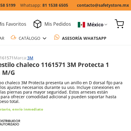
858 5199
81 1538 6505
contacto@safetystore.mx
is Favoritos
Mis Pedidos
México
COTIZAR
CATÁLOGO
ASESORÍA WH
161571
Marca:
3M
estilo chaleco 1161571 3M Protecta 1
a M/G
ipo chaleco 3M Protecta presenta un anillo en D dorsal fijo para
los ajustes necesarios durante su uso. Incluye conexiones en
 las piernas para mayor seguridad. Estos arneses están
 para ofrecer comodidad adicional y pueden soportar hasta
peso total.
ntario, envío inmediato