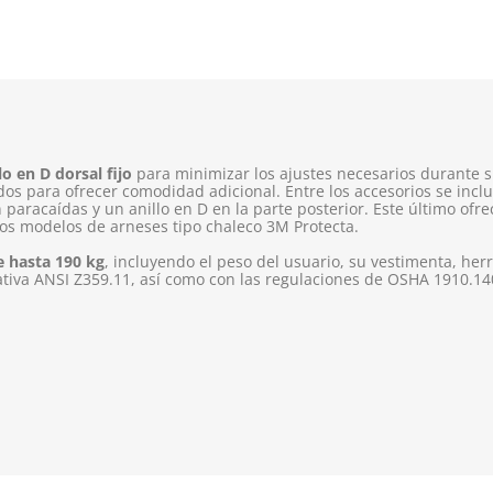
lo en D dorsal fijo
para minimizar los ajustes necesarios durante s
os para ofrecer comodidad adicional. Entre los accesorios se incl
n paracaídas y un anillo en D en la parte posterior. Este último ofr
los modelos de arneses tipo chaleco 3M Protecta.
de hasta 190 kg
, incluyendo el peso del usuario, su vestimenta, her
tiva ANSI Z359.11, así como con las regulaciones de OSHA 1910.14