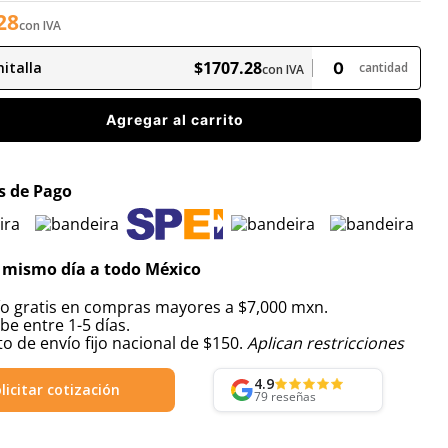
28
con IVA
$
1707
.
28
italla
cantidad
con IVA
Agregar al carrito
 de Pago
 mismo día a todo México
ío gratis en compras mayores a $7,000 mxn.
be entre 1-5 días.
o de envío fijo nacional de $150.
Aplican restricciones
4.9
licitar cotización
79
reseñas