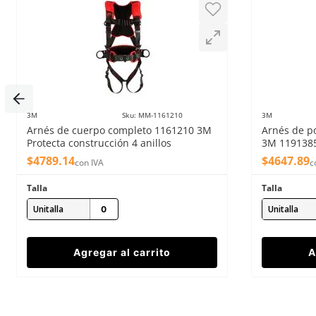
Escribe un comentario
3M
Sku
:
MM-1161210
3M
Arnés de cuerpo completo 1161210 3M
Arnés de p
Enviar comentario
Protecta construcción 4 anillos
3M 1191385 
$
4789
.
14
$
4647
.
89
con IVA
c
Talla
Talla
Unitalla
Unitalla
Agregar al carrito
A