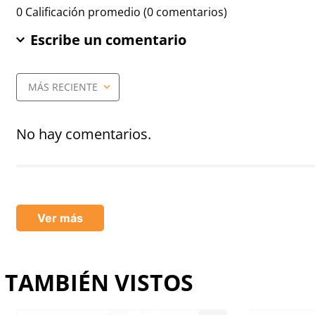
0 Calificación promedio
(0 comentarios)
Escribe un comentario
MÁS RECIENTE
Agregar comentario
Título
No hay comentarios.
Califica el producto de 1 a 5 estrellas
★
★
★
★
★
Ver más
Tu nombre
TAMBIÉN VISTOS
Dirección de email