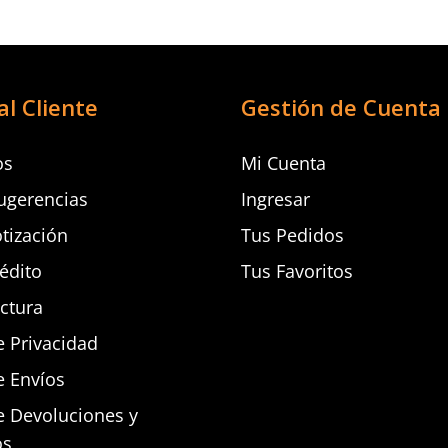
al Cliente
Gestión de Cuenta
os
Mi Cuenta
ugerencias
Ingresar
otización
Tus Pedidos
rédito
Tus Favoritos
actura
e Privacidad
e Envíos
de Devoluciones y
os