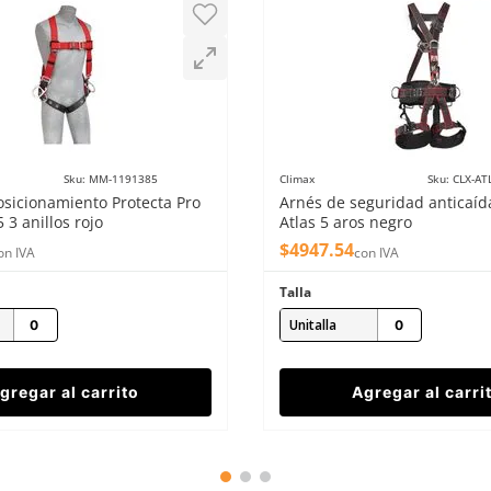
Sku
:
MM-1191385
Climax
Sku
:
CLX-AT
osicionamiento Protecta Pro
Arnés de seguridad anticaíd
3 anillos rojo
Atlas 5 aros negro
$
4947
.
54
on IVA
con IVA
Talla
Unitalla
gregar al carrito
Agregar al carri