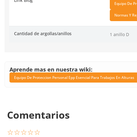
Link Blog
Equipo De Pr
Normas Y Reg
Cantidad de argollas/anillos
1 anillo D
Aprende mas en nuestra wiki:
Equipo De Proteccion Personal Epp Esencial Para Trabajos En Alturas
Comentarios
☆
☆
☆
☆
☆