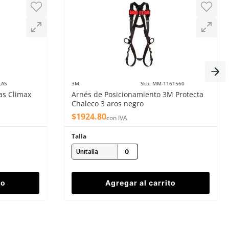
LAS
3M
Sku
:
MM-1161560
as Climax
Arnés de Posicionamiento 3M Protecta
Chaleco 3 aros negro
$
1924
.
80
con IVA
Talla
Unitalla
to
Agregar al carrito