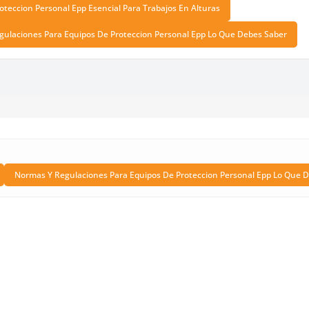
oteccion Personal Epp Esencial Para Trabajos En Alturas
ulaciones Para Equipos De Proteccion Personal Epp Lo Que Debes Saber
Normas Y Regulaciones Para Equipos De Proteccion Personal Epp Lo Que 