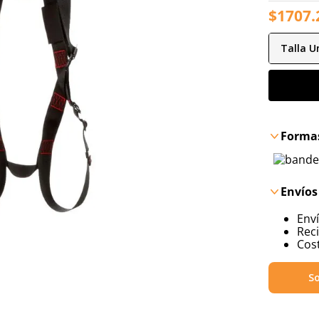
$
1707
.
Talla
Un
Formas
Envíos
Env
Reci
Cost
So