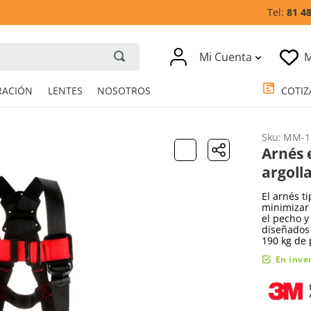
81 4
Mi Cuenta
M
RESPIRACIÓN
LENTES
NOSOTROS
Sku
:
MM-1
Arnés 
argoll
El arnés t
minimizar 
el pecho y
diseñados
190 kg de 
En inve