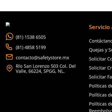
Servicio 
(81) 1538 6505
Contáctan
(81) 4858 5199
Quejas y S
contacto@safetystore.mx
Solicitar C
Río San Lorenzo 503 Col. Del
Solicitar C
Valle, 66224, SPGG, NL.
Solicitar F
Políticas d
Políticas d
Políticas 
Reembols