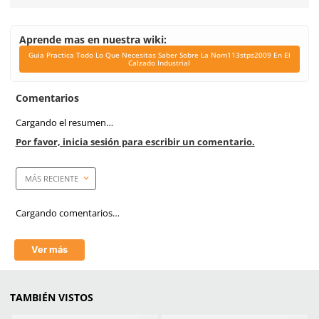
Tallas
23-27
Unidad de venta
1 par
Certificaciones
NOM 113 STPS 2009
Link Blog
Guia Practica Todo L
Necesitas Saber Sobr
Nom113stps2009 En El 
Industrial
Corte
Textil Microfibra
Dieléctrico
Si
Casquillo
Metálico