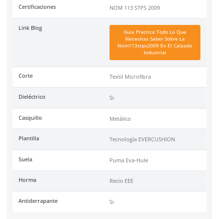
Especificaciones
Ficha técnica
Haz clic aquí para abrir P
SKU:
BE-934-L
Marca
Puma
Color
Negro con lila
Industrias
Industria transporte, limp
Recomendaciones
Para largas jornadas