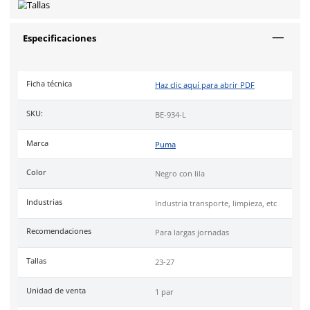
transpirable y con resistencia a la abrasión.
Forro
sintético tejido ideal para mantener el pie fresco que
la creación de hongos causados por el sudor.
Plantilla
tecnología EVERCUSHION con cobertura de malla tex
confortable, antifatiga y con propiedades hidroabsorbentes 
regulan la humedad del pie y la formación de bacterias.
Suela
Puma Eva-Hule con triple densidad y burbuja de gel en 
tecnología antifatiga y antiderrapante.
Uso
ideal en Industria Automotriz, Aeronáutica, Almacén, Tr
y cualquier área que requiera un calzado cómodo por largas 
Cumple con la certificación de la norma
NOM 113-STPS-2009
.
CONSIDERAR:
Nuestros clientes han destacado que, en su ex
la talla puede ser reducida. Se recomienda elegir una talla m
a la regular.
Puma Safety
, más de 75 años de innovación en calzado depor
seguridad, combina diseño ergonómico y tecnología avanzad
rendimiento superior.
Tallas