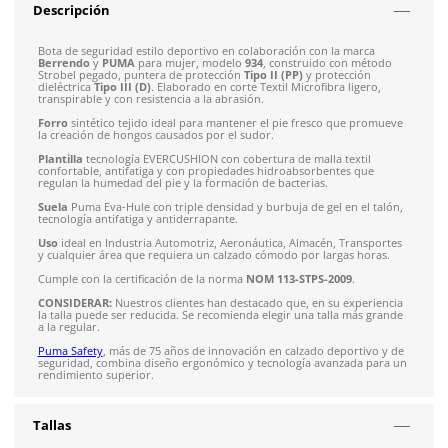
Formas de Pago
Envíos mismo día a todo México
Envío gratis en compras mayores a $5,000 mxn
Recibe entre 1-5 días
Costo de envío fijo nacional de $150
*Aplican restricci
Solicitar cotización
4.9
79
reseñas
SOBRE EL PRODUCTO
Descripción
Bota de seguridad estilo deportivo en colaboración con la m
Berrendo
y
PUMA
para mujer, modelo
934
, construido con 
Strobel pegado, puntera de protección
Tipo II (PP)
y protecc
dieléctrica
Tipo III (D)
. Elaborado en corte Textil Microfibra li