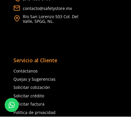
Berrendo
Berrendo
Sku
:
BE-3003-A
Sku
:
BE-5000-N
Botas antiestáticas Berrendo 3003
Botas de seguridad Ber
casco metálico unisex azul
Armour dieléctricas ne
$
1705
.
51
$
1950
.
51
con IVA
con IVA
SOBRE PEDIDO
Talla
Talla
22
23
24
25
24
25
26
27