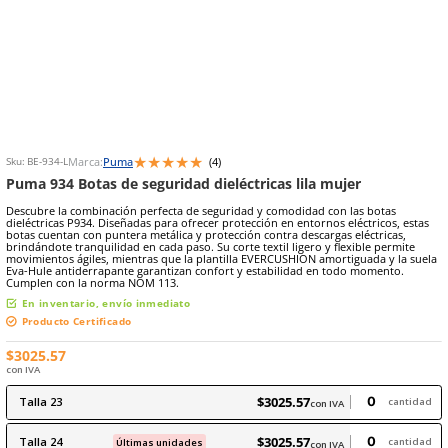
8
.
arnes
9
.
cascos
★
★
★
★
★
Marca:
Puma
(
4
)
Sku
:
BE-934-L
Puma 934 Botas de seguridad dieléctricas lila muje
Descubre la combinación perfecta de seguridad y comodidad con la
dieléctricas P934. Diseñadas para ofrecer protección en entornos elé
botas cuentan con puntera metálica y protección contra descargas el
brindándote tranquilidad en cada paso. Su corte textil ligero y flexi
movimientos ágiles, mientras que la plantilla EVERCUSHION amortig