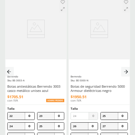
Plantilla
Tecnología EVERCUSHION
Suela
Puma Eva-Hule
Horma
Recio EEE
Antiderrapante
Si
Aprende mas en nuestra wiki:
Guia Practica Todo Lo Que Necesitas Saber Sobre La Nom113stps
Calzado Industrial
Comentarios
Cargando el resumen…