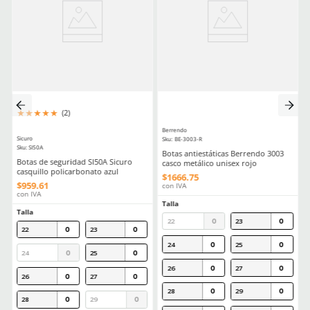
Aprende mas en nuestra wiki:
Guia Practica Todo Lo Que Necesitas Saber Sobre La Nom113stps
Calzado Industrial
Comentarios
Cargando el resumen…
Por favor, inicia sesión para escribir un comentario.
MÁS RECIENTE
Cargando comentarios…