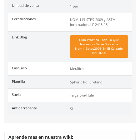
Tallas
Especificaciones
Ficha técnica
Haz clic aquí para abrir P
SKU:
BE-362-G
Marca
Berrendo
Color
Gris/Rosa
Recomendaciones
Largas jornadas de traba