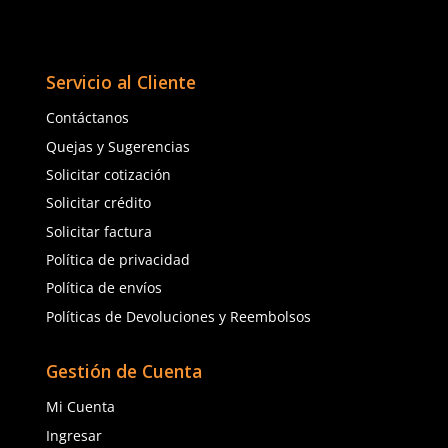
Berrendo
Sicuro
Sku
:
BE-3003-R
Sku
:
SI50A
Botas antiestáticas Ber
Botas de seguridad SI50A Sicuro
casco metálico unisex r
casquillo policarbonato azul
$
1666
.
75
hombre
$
959
.
61
con IVA
con IVA
Talla
Talla
22
23
22
23
24
25
24
25
26
27
26
27
28
29
28
29
30
31
30
32
Agregar al carrito
Agregar al ca