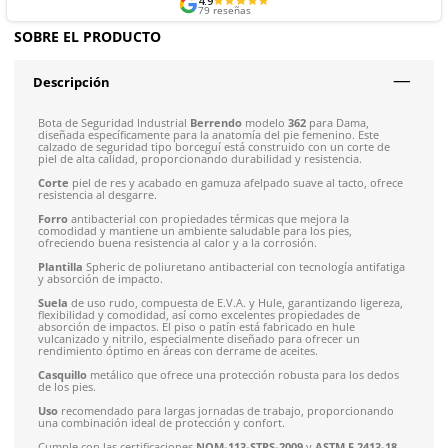
Envíos mismo día a todo México
Envío gratis en compras mayores a $5,000 mxn
Recibe entre 1-5 días
Costo de envío fijo nacional de $150
*Aplican restricci
Solicitar cotización
4.9
79
reseñas
SOBRE EL PRODUCTO
Descripción
Bota de Seguridad Industrial
Berrendo
modelo
362
para Dam
diseñada específicamente para la anatomía del pie femenino. 
calzado de seguridad tipo borceguí está construido con un co
piel de alta calidad, proporcionando durabilidad y resistencia