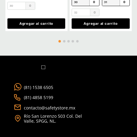
Ver más
TAMBIÉN VISTOS
★
★
★
★
★
(
2
)