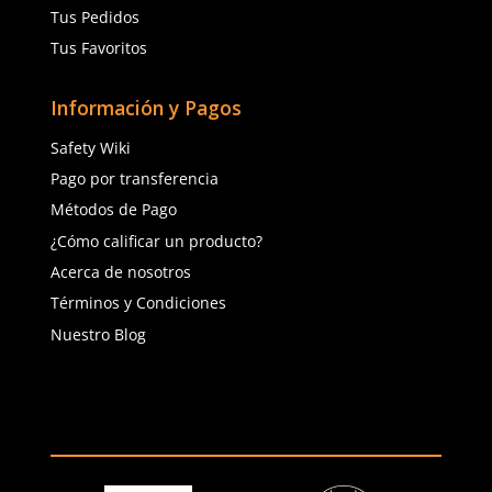
(81) 1538 6505
(81) 4858 5199
contacto@safetystore.mx
Río San Lorenzo 503 Col. Del
Valle, SPGG, NL.