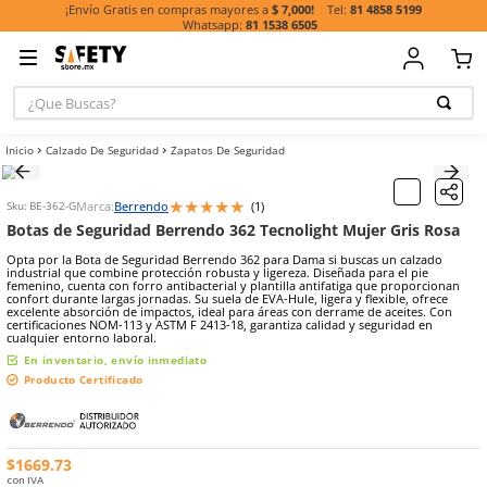
81 485
¡Envío Gratis en compras mayores a
$ 7,000!
81 1538 6505
¿Que Buscas?
TÉRMINOS MÁ
Calzado De Seguridad
Zapatos De Seguridad
BUSCADOS
1
.
casco
★
★
★
★
★
Marca:
Berrendo
(
1
)
Sku
:
BE-362-G
2
.
botas
Botas de Seguridad Berrendo 362 Tecnolight Mujer 
3
.
chalecos
Opta por la Bota de Seguridad Berrendo 362 para Dama si buscas u
industrial que combine protección robusta y ligereza. Diseñada para
4
.
guante
femenino, cuenta con forro antibacterial y plantilla antifatiga que
confort durante largas jornadas. Su suela de EVA-Hule, ligera y flexi
5
.
lentes
excelente absorción de impactos, ideal para áreas con derrame de a
certificaciones NOM-113 y ASTM F 2413-18, garantiza calidad y segu
cualquier entorno laboral.
6
.
guantes
En inventario, envío inmediato
7
.
overol
Producto Certificado