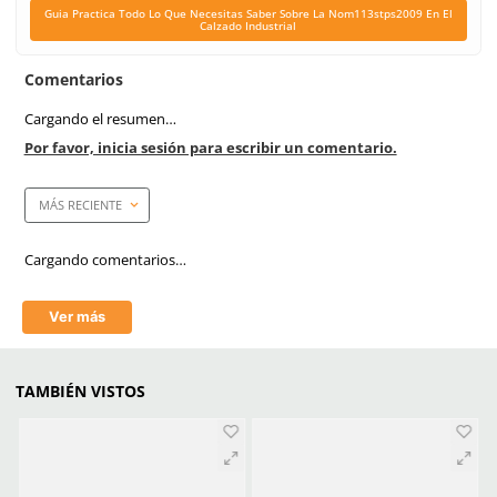
Unidad de venta
1 par
Certificaciones
NOM 113-STPS-2009 y AS
International F 2413-18
Link Blog
Guia Practica Todo L
Necesitas Saber Sobr
Nom113stps2009 En El 
Industrial
Casquillo
Metálico
Plantilla
Spheric Poliuretano
Suela
Taiga Eva-Hule
Antiderrapante
Si