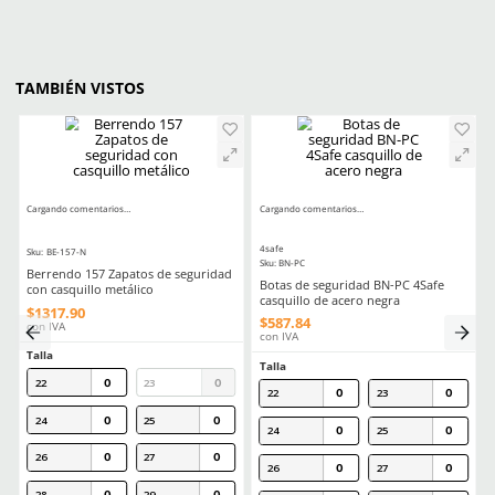
MÁS RECIENTE
Agregar comentario
Título
No hay comentarios.
Califica el producto de 1 a 5 estrellas
★
★
★
★
★
Ver más
Tu nombre
PRODUCTOS ALTERNOS
Dirección de email
Escribe un comentario