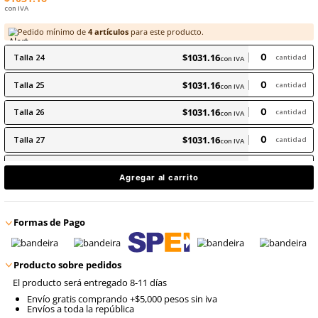
8
.
arnes
9
.
cascos
Mínimo de compra:
4 pares pares
surtidos en tallas.
$
1031
.
16
con IVA
Pedido mínimo de
4
artículos
para este producto.
$
1031
.
16
Talla
24
con IVA
$
1031
.
16
Talla
25
con IVA
$
1031
.
16
Talla
26
con IVA
$
1031
.
16
Talla
27
con IVA
$
1031
.
16
Talla
28
con IVA
Agregar al carrito