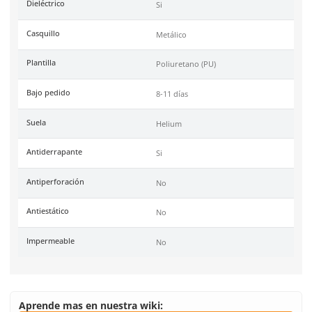
Color
Café
Industrias
Construcción, Logística,
Manufactura, Almacenes,
Transporte.
Tallas
24-30
Unidad de venta
1 par
Certificaciones
NOM 113-STPS-2009 y AS
International F 2413-18
Link Blog
Guia Practica Todo L
Necesitas Saber Sobr
Nom113stps2009 En El 
Industrial