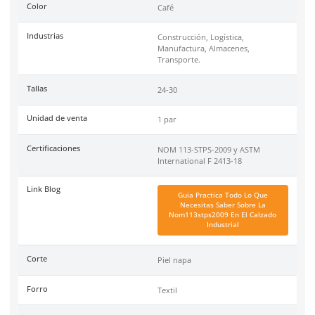
Tallas
Especificaciones
Tiene mínimo de compra?
Si
Minimo de Compra
4 pares
Ficha técnica
Haz clic aquí para abrir P
SKU:
BE-6007-C
Marca
Berrendo