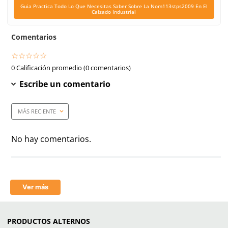
Corte
Piel napa
Forro
Textil
Dieléctrico
Si
Casquillo
Metálico
Plantilla
Poliuretano (PU)
Bajo pedido
8-11 días
Suela
Helium
Antiderrapante
Si
Antiperforación
No