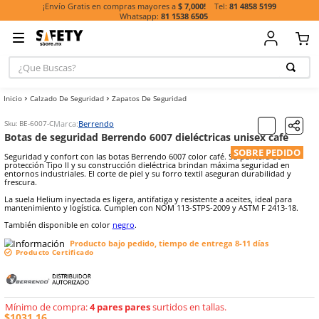
81 485
¡Envío Gratis en compras mayores a
$ 7,000!
81 1538 6505
¿Que Buscas?
TÉRMINOS MÁ
Calzado De Seguridad
Zapatos De Seguridad
BUSCADOS
1
.
casco
Marca:
Berrendo
Sku
:
BE-6007-C
Botas de seguridad Berrendo 6007 dieléctricas unis
2
.
botas
SOB
Seguridad y confort con las botas Berrendo 6007 color café. Su pun
3
.
chalecos
protección Tipo II y su construcción dieléctrica brindan máxima se
entornos industriales. El corte de piel y su forro textil aseguran dur
frescura.
4
.
guante
La suela Helium inyectada es ligera, antifatiga y resistente a aceites,
5
.
guantes
mantenimiento y logística. Cumplen con NOM 113-STPS-2009 y ASTM
6
.
overol
También disponible en color
negro
.
7
.
lentes
Producto bajo pedido, tiempo de entrega 8-11 
Producto Certificado