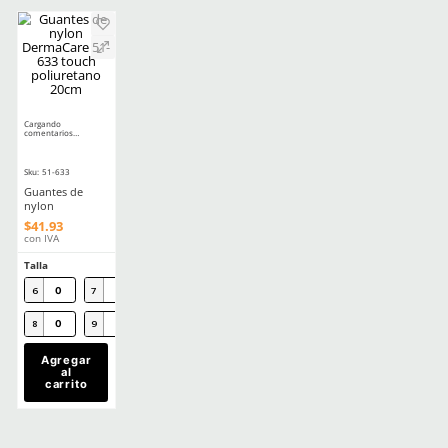
Antiestático
No
Impermeable
No
Aprende mas en nuestra wiki:
Guia Practica Todo Lo Que Necesitas Saber Sobre La Nom113stps
Calzado Industrial
Comentarios
☆
☆
☆
☆
☆
0 Calificación promedio
(0 comentarios)
Escribe un comentario