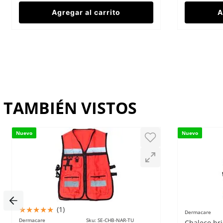
Agregar al carrito
A
TAMBIÉN VISTOS
Nuevo
Nuevo
★
★
★
★
★
(
1
)
Dermacare
Dermacare
Sku
:
SE-CHB-NAR-TU
Chaleco bri