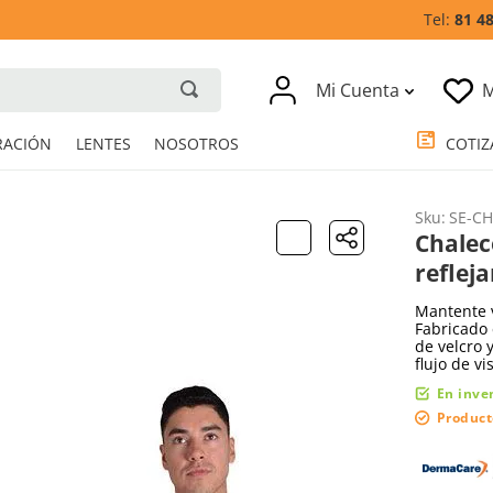
81 4
Mi Cuenta
M
RESPIRACIÓN
LENTES
NOSOTROS
Sku
:
SE-CH
Chalec
refleja
Mantente v
Fabricado 
de velcro 
flujo de vi
En inve
Product