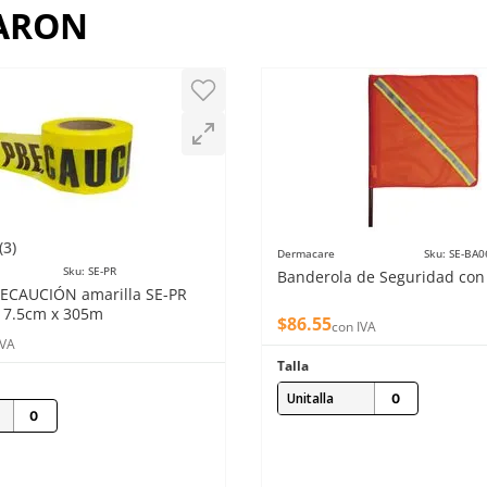
RARON
(
3
)
Dermacare
Sku
:
SE-BA0
Sku
:
SE-PR
Banderola de Seguridad con 
RECAUCIÓN amarilla SE-PR
 7.5cm x 305m
$
86
.
55
con IVA
IVA
Talla
Unitalla