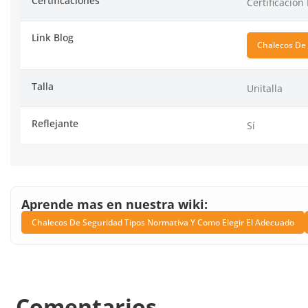
Certificaciones
Certificación
Link Blog
Chalecos De 
Talla
Unitalla
Reflejante
Sí
Aprende mas en nuestra wiki:
Chalecos De Seguridad Tipos Normativa Y Como Elegir El Adecuado
Comentarios