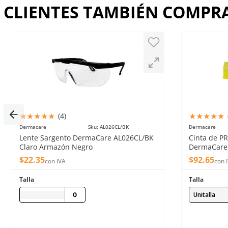
CLIENTES TAMBIÉN COMP
Dirección de email
Escribe un comentario
★
★
★
★
★
★
★
★
★
★
(
4
)
Dermacare
Sku
:
AL026CL/BK
Dermacare
Enviar comentario
Lente Sargento DermaCare AL026CL/BK
Cinta de P
Claro Armazón Negro
DermaCare
$
22
.
35
$
92
.
65
con IVA
con 
Talla
Talla
Unitalla