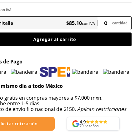
con IVA
$
85
.
10
italla
cantidad
con IVA
Agregar al carrito
 de Pago
 mismo día a todo México
ío gratis en compras mayores a $7,000 mxn.
be entre 1-5 días.
o de envío fijo nacional de $150.
Aplican restricciones
4.9
licitar cotización
79
reseñas