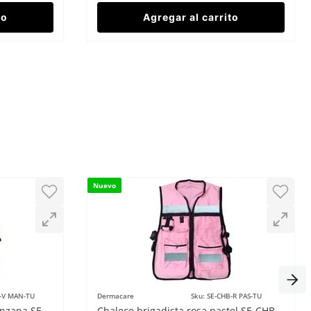
to
Agregar al carrito
Nuevo
-V MAN-TU
Dermacare
Sku
:
SE-CHB-R PAS-TU
anzana SE-
Chaleco brigadista rosa pastel SE-CHB