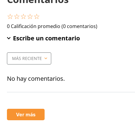
☆
☆
☆
☆
☆
0 Calificación promedio
(0 comentarios)
Escribe un comentario
MÁS RECIENTE
Agregar comentario
Título
No hay comentarios.
Califica el producto de 1 a 5 estrellas
★
★
★
★
★
Ver más
Tu nombre