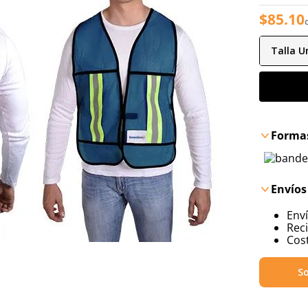
$
85
.
10
Talla
Un
Formas
Envíos
Env
Reci
Cost
So