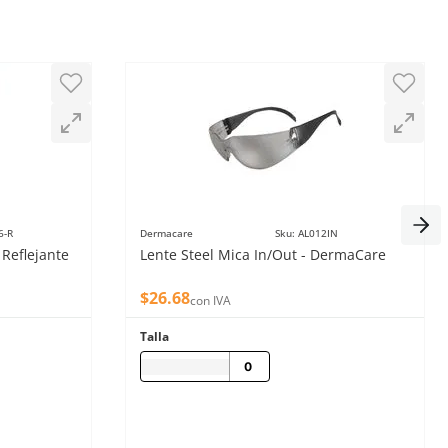
6-R
Dermacare
Sku
:
AL012IN
Reflejante
Lente Steel Mica In/Out - DermaCare
$
26
.
68
con IVA
Talla