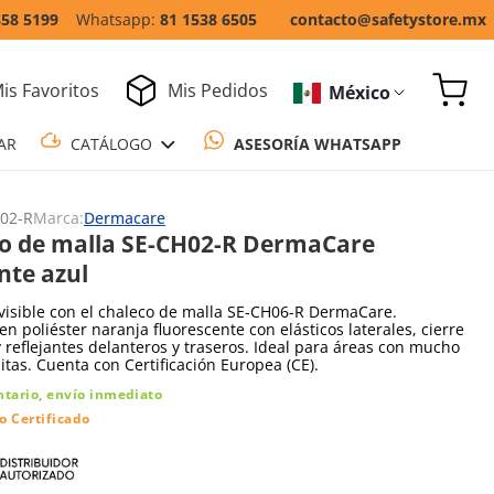
858 5199
81 1538 6505
contacto@safetystore.mx
is Favoritos
Mis Pedidos
México
COTIZAR
CATÁLOGO
ASESORÍA WH
02-R
Marca:
Dermacare
o de malla SE-CH02-R DermaCare
nte azul
isible con el chaleco de malla SE-CH06-R DermaCare.
en poliéster naranja fluorescente con elásticos laterales, cierre
y reflejantes delanteros y traseros. Ideal para áreas con mucho
sitas. Cuenta con Certificación Europea (CE).
ntario, envío inmediato
o Certificado