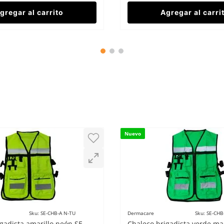
gregar al carrito
Agregar al carri
Nuevo
Sku
:
SE-CHB-A N-TU
Dermacare
Sku
:
SE-CHB
gadista amarillo neón SE-
Chaleco brigadista verde m