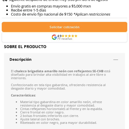
Agregar al carrito
Formas de Pago
Envíos mismo día a todo México
Siguiente despacho de envío: Hoy 3:00 pm del 6 de ago
Envío gratis en compras mayores a $5,000 mxn
Recibe entre 1-5 días
Costo de envío fijo nacional de $150
*Aplican restricci
Solicitar cotización
4.9
79
reseñas
SOBRE EL PRODUCTO