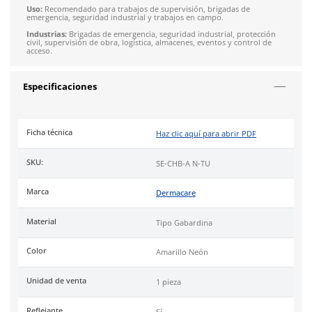
Descripción
El
chaleco brigadista amarillo neón con reflejantes SE-CH
diseñado para brindar alta visibilidad en trabajos al aire libre
interiores.
Confeccionado en tela tipo gabardina, ofreciendo resistencia 
desgaste diario y mayor comodidad.
Características:
Material tipo gabardina en color amarillo neón, ofrece
resistencia al desgaste diario y mayor comodidad.
Cintas reflejantes horizontales al frente y en la espalda.
Cierre frontal en color negro.
2 bolsas frontales inferiores con cierre.
Ajuste lateral con broches.
Ribeteado en color negro, para mayor durabilidad.
Uso:
Recomendado para trabajos de supervisión, brigadas d
emergencia, seguridad industrial y trabajos en campo.
Industrias:
Brigadas de emergencia, seguridad industrial, pro
civil, supervisión de obra, logística, almacenes, eventos y con
acceso.