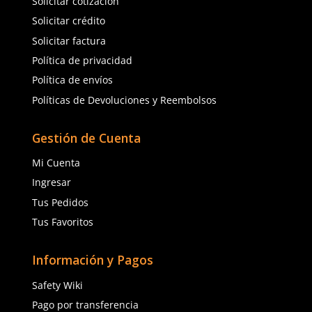
Talla
Talla
Unitalla
Unitalla
Agregar al carrito
Agregar al ca
(81) 1538 6505
(81) 4858 5199
contacto@safetystore.mx