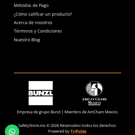
Río San Lorenzo 503 Col. Del
Valle, SPGG, NL.
Servicio al Cliente
Contáctanos
Quejas y Sugerencias
Solicitar cotización
Solicitar crédito
Solicitar factura
Política de privacidad