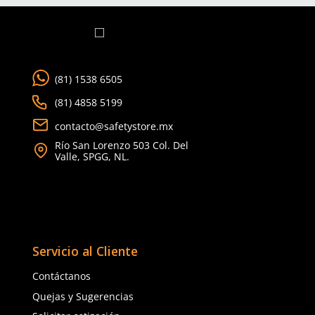
Dermacare
Dermacare
Sku
:
SE-CHB-AZ-TU
Sku
:
SE-CHB-V MAN-TU
Chaleco brigadista azul SE-CHB con
Chaleco brigadista ver
reflejante y bolsa unitalla
SE-CHB con reflejante y
unitalla
$
167
.
88
$
167
.
88
con IVA
con IVA