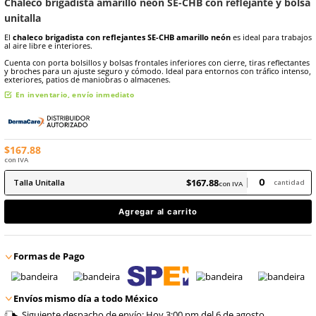
9
.
retractil
10
.
arnes
Marca:
Dermacare
Sku
:
SE-CHB-A N-TU
Chaleco brigadista amarillo neón SE-CHB con reflej
unitalla
El
chaleco brigadista con reflejantes SE-CHB amarillo neón
es ide
al aire libre e interiores.
Cuenta con porta bolsillos y bolsas frontales inferiores con cierre, t
y broches para un ajuste seguro y cómodo. Ideal para entornos con 
exteriores, patios de maniobras o almacenes.
En inventario, envío inmediato
$
167
.
88
con IVA
$
167
.
88
Talla
Unitalla
con IVA