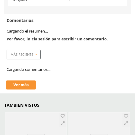
Especificaciones
Ficha técnica
Haz clic aquí para abrir P
SKU:
SE-CHB-A N-TU
Marca
Dermacare
Material
Tipo Gabardina
Color
Amarillo Neón
Unidad de venta
1 pieza
Reflejante
Sí